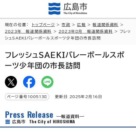
現在の位置：
トップページ
>
市政
>
広報
>
報道関係資料
>
2023年 報道関係資料
>
2023年8月 報道関係資料
> フレッ
シュSAEKIバレーボールスポーツ少年団の市長訪問
フレッシュSAEKIバレーボールスポ
ーツ少年団の市長訪問
ページ番号
1005138
更新日
2025
年2月
16
日
Press Release
報道資料
The City of HIROSHIMA
広島市