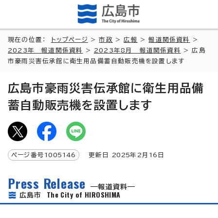
現在の位置：
トップページ
>
市政
>
広報
>
報道関係資料
>
2023年 報道関係資料
>
2023年8月 報道関係資料
> 広島
市豪雨災害伝承館に衛生用品備蓄自動販売機を設置します
広島市豪雨災害伝承館に衛生用品備
蓄自動販売機を設置します
ページ番号
1005146
更新日
2025
年2月
16
日
Press Release
報道資料
The City of HIROSHIMA
広島市