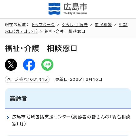
現在の位置：
トップページ
>
くらし・手続き
>
市民相談
>
相談
窓口（カテゴリ別）
> 福祉・介護 相談窓口
福祉・介護 相談窓口
ページ番号
1031945
更新日
2025
年2月
16
日
高齢者
広島市地域包括支援センター（高齢者の皆さんの「総合相談
窓口」）