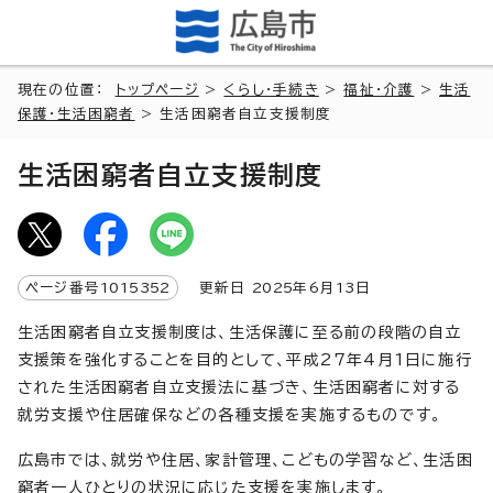
現在の位置：
トップページ
>
くらし・手続き
>
福祉・介護
>
生活
保護・生活困窮者
> 生活困窮者自立支援制度
生活困窮者自立支援制度
ページ番号
1015352
更新日
2025
年6月
13
日
生活困窮者自立支援制度は、生活保護に至る前の段階の自立
支援策を強化することを目的として、平成27年4月1日に施行
された生活困窮者自立支援法に基づき、生活困窮者に対する
就労支援や住居確保などの各種支援を実施するものです。
広島市では、就労や住居、家計管理、こどもの学習など、生活困
窮者一人ひとりの状況に応じた支援を実施します。