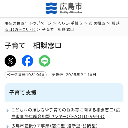
現在の位置：
トップページ
>
くらし・手続き
>
市民相談
>
相談
窓口（カテゴリ別）
> 子育て 相談窓口
子育て 相談窓口
ページ番号
1031946
更新日
2025
年2月
16
日
子育て支援
こどもへの接し方や子育ての悩み等に関する相談窓口（広
島市青少年総合相談センター）（FAQID-9999）
広島市産後ケア事業（宿泊型・通所型・訪問型）