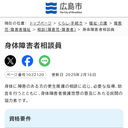
現在の位置：
トップページ
>
くらし・手続き
>
福祉・介護
>
障害
児・障害者福祉
>
相談（障害児・障害者）
> 身体障害者相談員
身体障害者相談員
ページ番号
1022120
更新日
2025
年2月
16
日
身体に障害のある方の更生援護の相談に応じ、必要な指導、助
言を行うとともに、身体障害者援護思想の普及にあたる民間の
協力者です。
資格要件