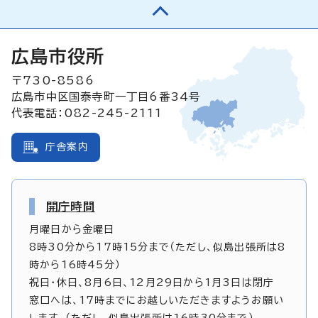
広島市役所
〒730-8586
広島市中区国泰寺町一丁目6番34号
代表電話：082-245-2111
庁舎案内
開庁時間
月曜日から金曜日
8時30分から17時15分まで（ただし、似島出張所は8
時から16時45分）
祝日・休日、8月6日、12月29日から1月3日は閉庁
窓口へは、17時までにお越しいただきますようお願い
します。（ただし、似島出張所は16時30分まで）