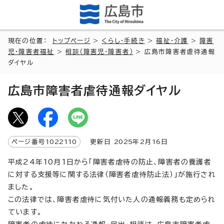
現在の位置：
トップページ
>
くらし・手続き
>
福祉・介護
>
障害
児・障害者福祉
>
相談（障害児・障害者）
> 広島市障害者虐待通報
ダイヤル
広島市障害者虐待通報ダイヤル
ページ番号
1022110
更新日
2025
年2月
16
日
平成24年10月1日から「障害者虐待の防止、障害者の養護者
に対する支援等に関する法律（障害者虐待防止法）」が施行され
ました。
この法律では、障害者虐待に気付いた人の通報義務も定められ
ています。