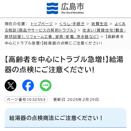
現在の位置：
トップページ
>
くらし・手続き
>
消費生活
>
よくあ
る相談（商品やサービスの契約トラブル）
>
住まい（賃貸住宅（敷金・
原状回復）、リフォーム工事、家具・家電、浄水器など）
> 【高齢者を
中心にトラブル急増!】給湯器の点検にご注意ください!
【高齢者を中心にトラブル急増!】給湯
器の点検にご注意ください!
ページ番号
1032553
更新日
2025
年2月
25
日
給湯器の点検商法にご注意ください！