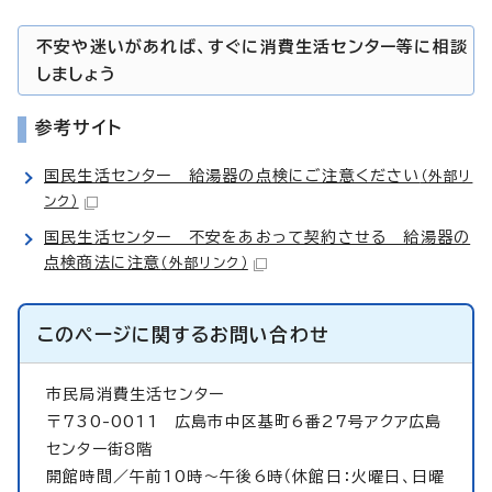
不安や迷いがあれば、すぐに消費生活センター等に相談
しましょう
参考サイト
国民生活センター 給湯器の点検にご注意ください
（外部リ
ンク）
国民生活センター 不安をあおって契約させる 給湯器の
点検商法に注意
（外部リンク）
このページに関する
お問い合わせ
市民局消費生活センター
〒730-0011 広島市中区基町6番27号アクア広島
センター街8階
開館時間／午前10時～午後6時（休館日：火曜日、日曜