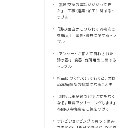
「無料交換の電話がかかってき
た」 工事・建築・加工に関するト
ラブル
「話の面白さにつられて羽毛布団
を購入」 家具・寝具に関するトラ
ブル
「アンケートに答えて買わされた
浄水器」 食器・台所用品に関する
トラブル
粗品につられて出て行くと、思わ
ぬ高額商品の勧誘になることも
「羽毛は年が経つと役に立たなく
なる。無料でクリーニングします」
布団の点検商法に気をつけて
テレビショッピングで買ってはみ
たものの…「返品できるか」などを