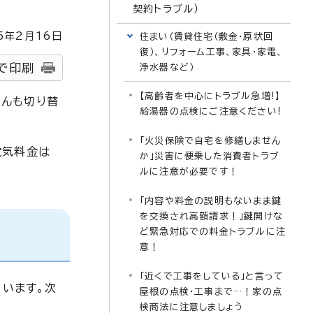
契約トラブル）
5
年2月
16
日
住まい（賃貸住宅（敷金・原状回
復）、リフォーム工事、家具・家電、
で印刷
浄水器など）
【高齢者を中心にトラブル急増!】
さんも切り替
給湯器の点検にご注意ください!
「火災保険で自宅を修繕しません
電気料金は
か」災害に便乗した消費者トラブ
ルに注意が必要です！
「内容や料金の説明もないまま鍵
を交換され高額請求！」鍵開けな
ど緊急対応での料金トラブルに注
意！
「近くで工事をしている」と言って
います。次
屋根の点検・工事まで…！家の点
検商法に注意しましょう