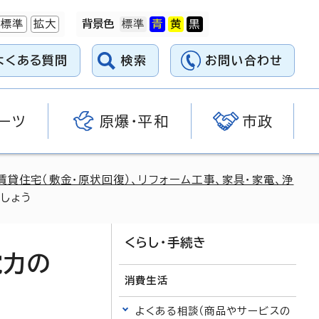
標準
拡大
背景色
よくある質問
検索
お問い合わせ
ーツ
原爆・平和
市政
賃貸住宅（敷金・原状回復）、リフォーム工事、家具・家電、浄
しょう
くらし・手続き
電力の
消費生活
よくある相談（商品やサービスの