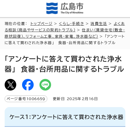
現在の位置：
トップページ
>
くらし・手続き
>
消費生活
>
よくあ
る相談（商品やサービスの契約トラブル）
>
住まい（賃貸住宅（敷金・
原状回復）、リフォーム工事、家具・家電、浄水器など）
> 「アンケート
に答えて買わされた浄水器」 食器・台所用品に関するトラブル
「アンケートに答えて買わされた浄水
器」 食器・台所用品に関するトラブル
ページ番号
1006659
更新日
2025
年2月
16
日
ケース1：アンケートに答えて買わされた浄水器