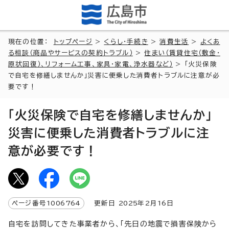
現在の位置：
トップページ
>
くらし・手続き
>
消費生活
>
よくあ
る相談（商品やサービスの契約トラブル）
>
住まい（賃貸住宅（敷金・
原状回復）、リフォーム工事、家具・家電、浄水器など）
> 「火災保険
で自宅を修繕しませんか」災害に便乗した消費者トラブルに注意が必
要です！
「火災保険で自宅を修繕しませんか」
災害に便乗した消費者トラブルに注
意が必要です！
ページ番号
1006764
更新日
2025
年2月
16
日
自宅を訪問してきた事業者から、「先日の地震で損害保険から