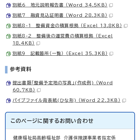
別紙6 地元説明報告書 （Word 34.5KB）
別紙7 融資見込証明書 （Word 28.3KB）
別紙8-1 整備資金の積算根拠 （Excel 13.8KB）
別紙8-2 整備後の運営費の積算根拠 （Excel
18.4KB）
別紙9 記載箇所（一覧） （Excel 35.3KB）
参考資料
提出書類「整備予定地の写真」(作成例) （Word
60.7KB）
パイプファイル背表紙(ひな形) （Word 22.3KB）
このページに関する
お問い合わせ
健康福祉局高齢福祉部
介護保険課事業者指定係