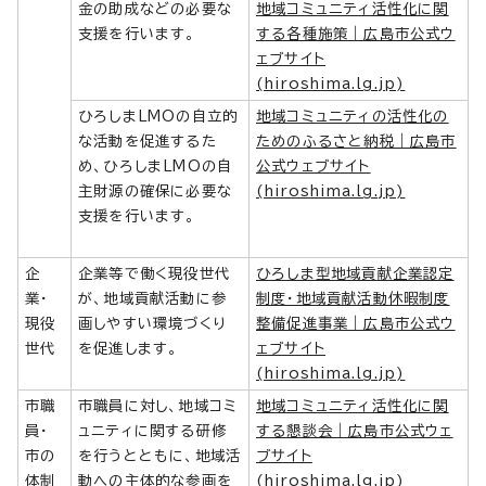
金の助成などの必要な
地域コミュニティ活性化に関
支援を行います。
する各種施策｜広島市公式ウ
ェブサイト
(hiroshima.lg.jp)
ひろしまLMOの自立的
地域コミュニティの活性化の
な活動を促進するた
ためのふるさと納税｜広島市
め、ひろしまLMOの自
公式ウェブサイト
主財源の確保に必要な
(hiroshima.lg.jp)
支援を行います。
企
企業等で働く現役世代
ひろしま型地域貢献企業認定
業・
が、地域貢献活動に参
制度・地域貢献活動休暇制度
現役
画しやすい環境づくり
整備促進事業｜広島市公式ウ
世代
を促進します。
ェブサイト
(hiroshima.lg.jp)
市職
市職員に対し、地域コミ
地域コミュニティ活性化に関
員・
ュニティに関する研修
する懇談会｜広島市公式ウェ
市の
を行うとともに、地域活
ブサイト
体制
動への主体的な参画を
(hiroshima.lg.jp)