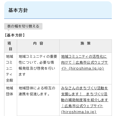
基本方針
表の幅を切り替える
【基本方針】
項
内 容
施 策
目
地域
地域コミュニティの重要
地域コミュニティの活性化に
コミ
性について、必要な情
向けて｜広島市公式ウェブサ
ュニ
報発信及び啓発を行い
イト (hiroshima.lg.jp)
ティ
ます
全般
地域
地域団体による相互の
みなさんのまちづくり活動を
団体
連携を促進します。
支援します！ まちづくり活
動の補助制度等を紹介します
｜広島市公式ウェブサイト
(hiroshima.lg.jp)