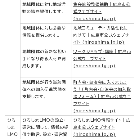
地域団体に対し地域活
集会施設整備補助｜広島市公
動の場を提供します。
式ウェブサイト
(hiroshima.lg.jp)
地域団体に対し必要な
地域コミュニティの活性化に
情報を提供します。
向けて｜広島市公式ウェブサ
イト (hiroshima.lg.jp)
地域団体の新たな担い
ワークショップ・講座｜広島市
手となり得る人材を育
公式ウェブサイト
成します。
(hiroshima.lg.jp)
地域団体が行う当該団
町内会・自治会に入りましょ
体への加入促進活動を
う！（町内会・自治会の加入取
支援します。
次フォーム）｜広島市公式ウェ
ブサイト
(hiroshima.lg.jp)
ひろ
ひろしまLMOの設立・
ひろしまLMO情報サイト｜広
しま
運営に関して、情報の提
島市公式ウェブサイト
LMO
供や助言、設立・運営資
(hiroshima.lg.jp)