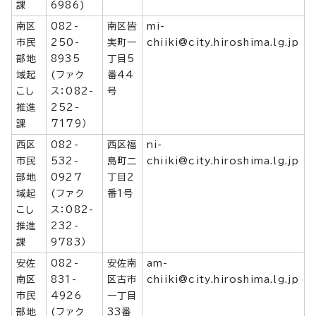
課
6986)
南区
082-
南区皆
mi-
市民
250-
実町一
chiiki@city.hiroshima.lg.jp
部地
8935
丁目5
域起
(ファク
番44
こし
ス：082-
号
推進
252-
課
7179）
西区
082-
西区福
ni-
市民
532-
島町二
chiiki@city.hiroshima.lg.jp
部地
0927
丁目2
域起
(ファク
番1号
こし
ス：082-
推進
232-
課
9783）
安佐
082-
安佐南
am-
南区
831-
区古市
chiiki@city.hiroshima.lg.jp
市民
4926
一丁目
部地
(ファク
33番