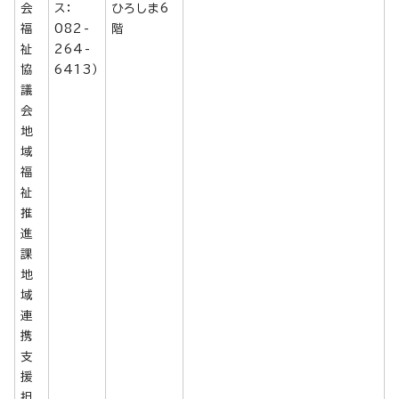
会
ス：
ひろしま6
福
082-
階
祉
264-
協
6413）
議
会
地
域
福
祉
推
進
課
地
域
連
携
支
援
担