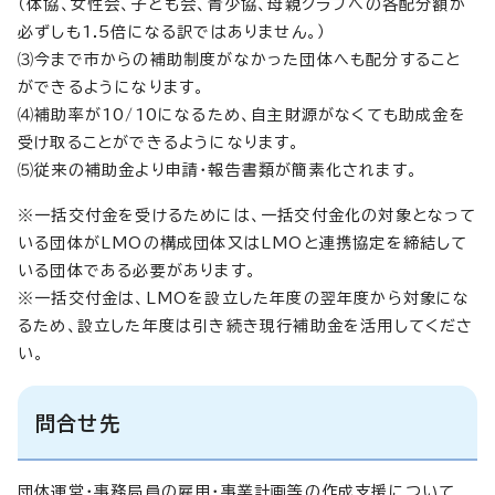
（体協、女性会、子ども会、青少協、母親クラブへの各配分額が
必ずしも1.5倍になる訳ではありません。）
⑶今まで市からの補助制度がなかった団体へも配分すること
ができるようになります。
⑷補助率が10/10になるため、自主財源がなくても助成金を
受け取ることができるようになります。
⑸従来の補助金より申請・報告書類が簡素化されます。
※一括交付金を受けるためには、一括交付金化の対象となって
いる団体がLMOの構成団体又はLMOと連携協定を締結して
いる団体である必要があります。
※一括交付金は、LMOを設立した年度の翌年度から対象にな
るため、設立した年度は引き続き現行補助金を活用してくださ
い。
問合せ先
団体運営・事務局員の雇用・事業計画等の作成支援について