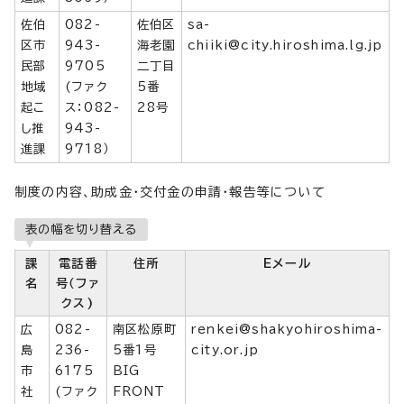
佐伯
082-
佐伯区
sa-
区市
943-
海老園
chiiki@city.hiroshima.lg.jp
民部
9705
二丁目
地域
(ファク
5番
起こ
ス：082-
28号
し推
943-
進課
9718）
制度の内容、助成金・交付金の申請・報告等について
表の幅を切り替える
課
電話番
住所
Eメール
名
号（ファ
クス)
広
082-
南区松原町
renkei@shakyohiroshima-
島
236-
5番1号
city.or.jp
市
6175
BIG
社
(ファク
FRONT