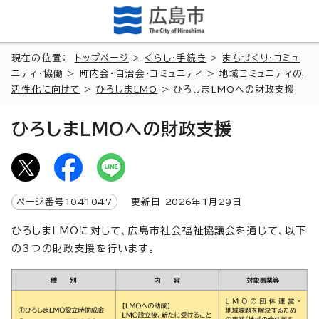
現在の位置：
トップページ
>
くらし・手続き
>
まちづくり・コミュ
ニティ・協働
>
町内会・自治会・コミュニティ
>
地域コミュニティの
活性化に向けて
>
ひろしまLMO
> ひろしまLMOへの財政支援
ひろしまLMOへの財政支援
ページ番号
1041047
更新日
2026
年1月
29
日
ひろしまLMOに対して、広島市社会福祉協議会を通じて、以下
の3つの財政支援を行います。