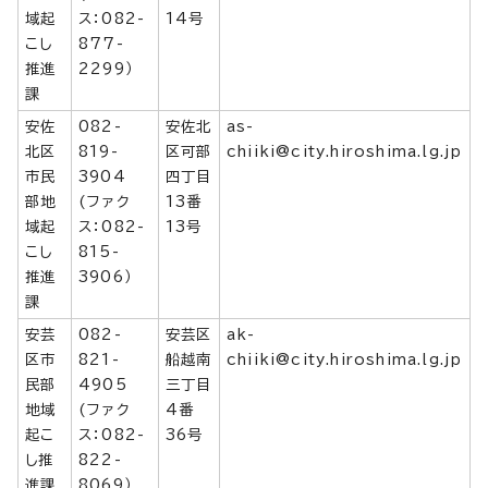
域起
ス：082-
14号
こし
877-
推進
2299）
課
安佐
082-
安佐北
as-
北区
819-
区可部
chiiki@city.hiroshima.lg.jp
市民
3904
四丁目
部地
(ファク
13番
域起
ス：082-
13号
こし
815-
推進
3906）
課
安芸
082-
安芸区
ak-
区市
821-
船越南
chiiki@city.hiroshima.lg.jp
民部
4905
三丁目
地域
(ファク
4番
起こ
ス：082-
36号
し推
822-
進課
8069）