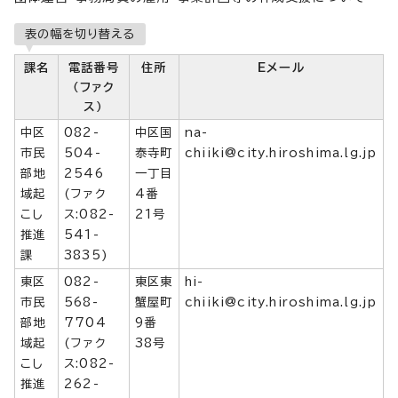
表の幅を切り替える
課名
電話番号
住所
Eメール
（ファク
ス）
中区
082-
中区国
na-
市民
504-
泰寺町
chiiki@city.hiroshima.lg.jp
部地
2546
一丁目
域起
(ファク
4番
こし
ス:082-
21号
推進
541-
課
3835)
東区
082-
東区東
hi-
市民
568-
蟹屋町
chiiki@city.hiroshima.lg.jp
部地
7704
9番
域起
(ファク
38号
こし
ス:082-
推進
262-