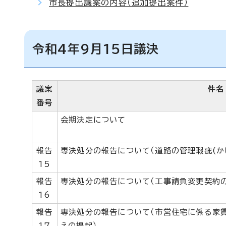
市長提出議案の内容（追加提出案件）
令和4年9月15日議決
議案
件名
番号
会期決定について
報告
専決処分の報告について（道路の管理瑕疵(か
15
報告
専決処分の報告について（工事請負変更契約の
16
報告
専決処分の報告について（市営住宅に係る家
17
えの提起）