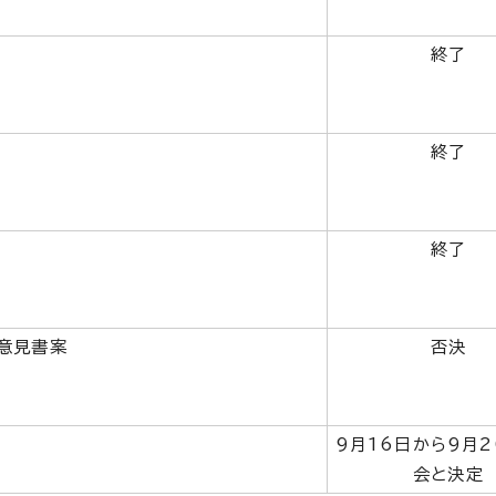
終了
終了
終了
意見書案
否決
9月16日から9月
会と決定