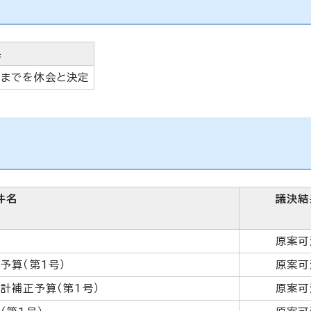
果
日までを休会と決定
件名
議決結
）
原案可
予算（第1号）
原案可
計補正予算（第1号）
原案可