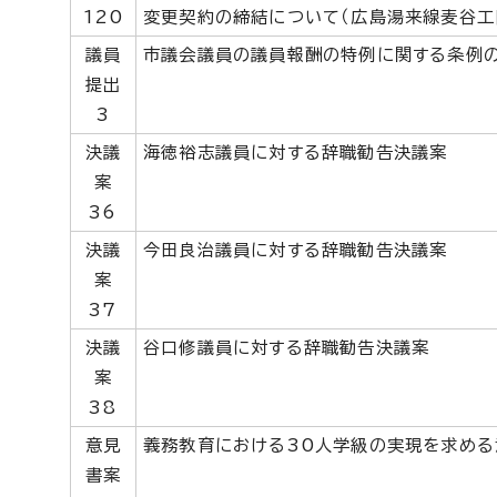
120
変更契約の締結について（広島湯来線麦谷工
議員
市議会議員の議員報酬の特例に関する条例
提出
3
決議
海徳裕志議員に対する辞職勧告決議案
案
36
決議
今田良治議員に対する辞職勧告決議案
案
37
決議
谷口修議員に対する辞職勧告決議案
案
38
意見
義務教育における30人学級の実現を求める
書案