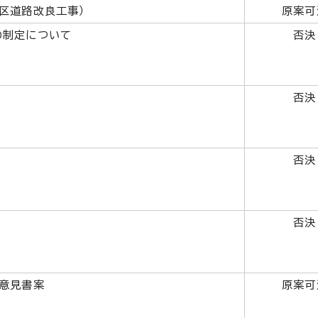
区道路改良工事）
原案可
の制定について
否決
否決
否決
否決
意見書案
原案可