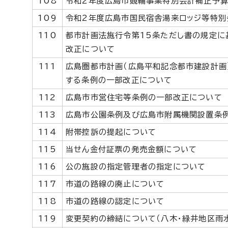
108
令和2年度広島市競輪事業特別会計補正予算
109
令和2年度広島市国民宿舎湯来ロッジ等特別
110
都市計画法施行令第15条ただし書の規定に
改正について
111
広島圏都市計画（広島平和記念都市建設計画
する条例の一部改正について
112
広島市市営住宅等条例の一部改正について
113
広島市公園条例及び広島市附属機関設置条
114
附帯控訴の提起について
115
当せん金付証票の発売金額について
116
公の施設の指定管理者の指定について
117
市道の路線の廃止について
118
市道の路線の認定について
119
変更契約の締結について（八木・緑井地区雨水