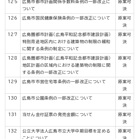
125
広島市都市計画関係手数料条例の一部改正に
原案可
ついて
決
126
広島市国民健康保険条例の一部改正について
原案可
決
127
広島圏都市計画（広島平和記念都市建設計画）
原案可
特別用途地区内における建築物の制限の緩和
決
に関する条例の制定について
128
広島圏都市計画（広島平和記念都市建設計画）
原案可
地区計画の区域内における建築物の制限に関
決
する条例の一部改正について
129
広島市市営住宅等条例の一部改正について
原案可
決
130
広島市公園条例の一部改正について
原案可
決
131
当せん金付証票の発売金額について
原案可
決
132
公立大学法人広島市立大学中期目標を定める
原案可
ことについて
決