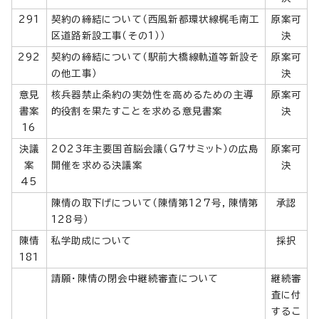
291
契約の締結について（西風新都環状線梶毛南工
原案可
区道路新設工事（その1））
決
292
契約の締結について（駅前大橋線軌道等新設そ
原案可
の他工事）
決
意見
核兵器禁止条約の実効性を高めるための主導
原案可
書案
的役割を果たすことを求める意見書案
決
16
決議
2023年主要国首脳会議（G7サミット）の広島
原案可
案
開催を求める決議案
決
45
陳情の取下げについて（陳情第127号，陳情第
承認
128号）
陳情
私学助成について
採択
181
請願・陳情の閉会中継続審査について
継続審
査に付
するこ