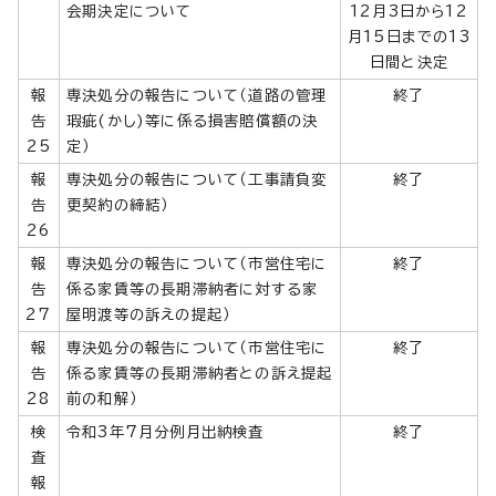
会期決定について
12月3日から12
月15日までの13
日間と決定
報
専決処分の報告について（道路の管理
終了
告
瑕疵(かし)等に係る損害賠償額の決
25
定）
報
専決処分の報告について（工事請負変
終了
告
更契約の締結）
26
報
専決処分の報告について（市営住宅に
終了
告
係る家賃等の長期滞納者に対する家
27
屋明渡等の訴えの提起）
報
専決処分の報告について（市営住宅に
終了
告
係る家賃等の長期滞納者との訴え提起
28
前の和解）
検
令和3年7月分例月出納検査
終了
査
報