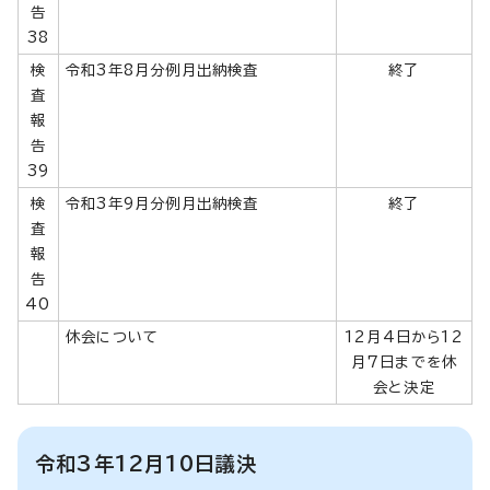
告
38
検
令和3年8月分例月出納検査
終了
査
報
告
39
検
令和3年9月分例月出納検査
終了
査
報
告
40
休会について
12月4日から12
月7日までを休
会と決定
令和3年12月10日議決