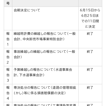
号
会期決定について
6月15日から
6月25日ま
での11日間
と決定
報
繰越明許費の繰越しの報告について（一般
終了
告
会計、中央卸売市場事業特別会計）
1
報
事故繰越しの繰越しの報告について（一般
終了
告
会計）
2
報
予算繰越しの報告について（水道事業会
終了
告
計、下水道事業会計）
3
報
専決処分の報告について（道路の管理瑕疵
終了
告
(かし)等に係る損害賠償額の決定）
4
報
専決処分の報告について（工事請負等変更
終了