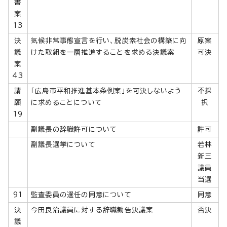
書
案
13
決
気候非常事態宣言を行い、脱炭素社会の構築に向
原案
議
けた取組を一層推進することを求める決議案
可決
案
43
請
「広島市平和推進基本条例案」を可決しないよう
不採
願
に求めることについて
択
19
副議長の辞職許可について
許可
副議長選挙について
若林
新三
議員
当選
91
監査委員の選任の同意について
同意
決
今田良治議員に対する辞職勧告決議案
否決
議