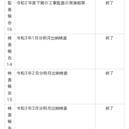
監
令和2年度下期の工事監査の実施結果
終了
査
報
告
16
検
令和3年1月分例月出納検査
終了
査
報
告
14
検
令和3年2月分例月出納検査
終了
査
報
告
15
検
令和3年3月分例月出納検査
終了
査
報
告