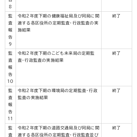
8
監
令和2年度下期の健康福祉局及び同局に関
終了
査
連する各区役所の定期監査・行政監査の実
報
施結果
告
9
監
令和2年度下期のこども未来局の定期監
終了
査
査・行政監査の実施結果
報
告
10
監
令和2年度下期の環境局の定期監査・行政
終了
査
監査の実施結果
報
告
11
監
令和2年度下期の道路交通局及び同局に関
終了
査
連する各区役所の定期監査・行政監査並び