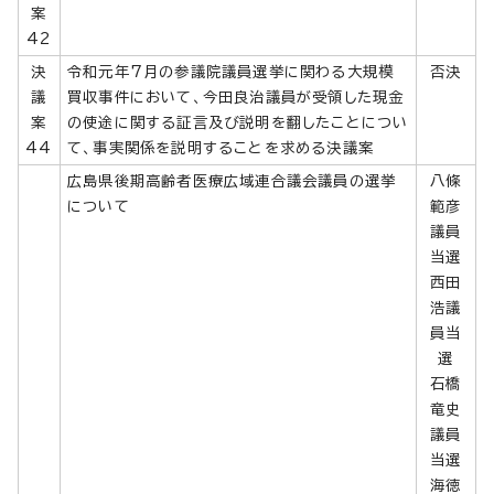
案
42
決
令和元年7月の参議院議員選挙に関わる大規模
否決
議
買収事件において、今田良治議員が受領した現金
案
の使途に関する証言及び説明を翻したことについ
44
て、事実関係を説明することを求める決議案
広島県後期高齢者医療広域連合議会議員の選挙
八條
について
範彦
議員
当選
西田
浩議
員当
選
石橋
竜史
議員
当選
海徳