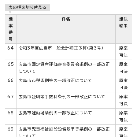
表の幅を切り替える
議
件名
議決
案
結果
番
号
64
令和3年度広島市一般会計補正予算（第3号）
原案
可決
65
広島市固定資産評価審査委員会条例の一部改正
原案
について
可決
66
広島市市税条例等の一部改正について
原案
可決
67
広島市証明等手数料条例の一部改正について
原案
可決
68
広島市運動場条例の一部改正について
原案
可決
69
広島市児童福祉施設設備基準等条例の一部改正
原案
について
可決