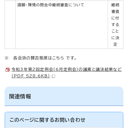
請願・陳情の閉会中継続審査について
継続
審査
に付
する
こと
に決
定
※ 各会派の賛否態度はこちら です。
令和3年第2回定例会（6月定例会）の議案と議決結果など
（PDF 528.6KB）
関連情報
このページに関する
お問い合わせ