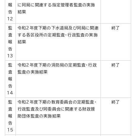
報
に同局に関連する指定管理者監査の実施
告
結果
12
監
令和2年度下期の下水道局及び同局に関連
終了
査
する各区役所の定期監査・行政監査の実施
報
結果
告
13
監
令和2年度下期の消防局の定期監査・行政
終了
査
監査の実施結果
報
告
14
監
令和2年度下期の教育委員会の定期監査・
終了
査
行政監査及び同委員会に関連する財政援
報
助団体監査の実施結果
告
15