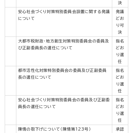
決
安心社会づくり対策特別委員会設置に関する発議
発議
について
どお
り可
決
大都市税財政・地方創生対策特別委員会の委員及
指名
び正副委員長の選任について
どお
り選
任
都市活性化対策特別委員会の委員及び正副委員
指名
長の選任について
どお
り選
任
安心社会づくり対策特別委員会の委員及び正副委
指名
員長の選任について
どお
り選
任
陳情の取下げについて（陳情第123号）
承認