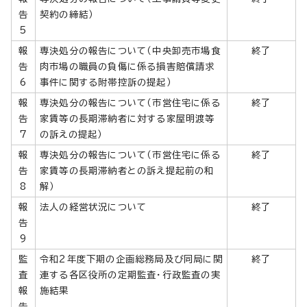
告
契約の締結）
5
報
専決処分の報告について（中央卸売市場食
終了
告
肉市場の職員の負傷に係る損害賠償請求
6
事件に関する附帯控訴の提起）
報
専決処分の報告について（市営住宅に係る
終了
告
家賃等の長期滞納者に対する家屋明渡等
7
の訴えの提起）
報
専決処分の報告について（市営住宅に係る
終了
告
家賃等の長期滞納者との訴え提起前の和
8
解）
報
法人の経営状況について
終了
告
9
監
令和2年度下期の企画総務局及び同局に関
終了
査
連する各区役所の定期監査・行政監査の実
報
施結果
告