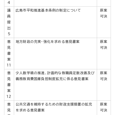
4
議
広島市平和推進基本条例の制定について
原案
員
可決
提
出
5
意
地方財政の充実・強化を求める意見書案
原案
見
可決
書
案
11
意
少人数学級の推進、計画的な教職員定数改善及び
原案
見
義務教育費国庫負担制度拡充に係る意見書案
可決
書
案
12
意
公共交通を維持するための財政支援措置の拡充
原案
見
を求める意見書案
可決