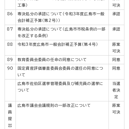
工事）
可決
86
専決処分の承認について（令和3年度広島市一般
承認
会計補正予算（第2号））
87
専決処分の承認について（広島市市税条例の一部
承認
を改正する条例）
88
令和3年度広島市一般会計補正予算（第4号）
原案
可決
89
教育委員会委員の任命の同意について
同意
90
固定資産評価審査委員会委員の選任の同意につ
同意
いて
広島市佐伯区選挙管理委員及び補充員の選挙に
当選
ついて
者決
定
議
広島市議会会議規則の一部改正について
原案
員
可決
提
出