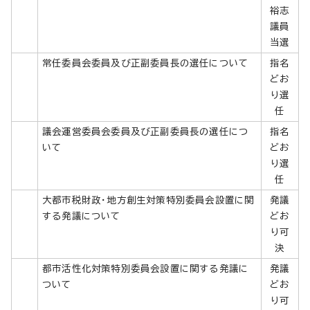
裕志
議員
当選
常任委員会委員及び正副委員長の選任について
指名
どお
り選
任
議会運営委員会委員及び正副委員長の選任につ
指名
いて
どお
り選
任
大都市税財政・地方創生対策特別委員会設置に関
発議
する発議について
どお
り可
決
都市活性化対策特別委員会設置に関する発議に
発議
ついて
どお
り可