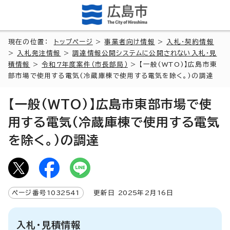
現在の位置：
トップページ
>
事業者向け情報
>
入札・契約情報
>
入札発注情報
>
調達情報公開システムに公開されない入札・見
積情報
>
令和7年度案件（市長部局）
> 【一般(WTO)】広島市東
部市場で使用する電気(冷蔵庫棟で使用する電気を除く。)の調達
【一般(WTO)】広島市東部市場で使
用する電気(冷蔵庫棟で使用する電気
を除く。)の調達
ページ番号
1032541
更新日
2025
年2月
16
日
入札・見積情報