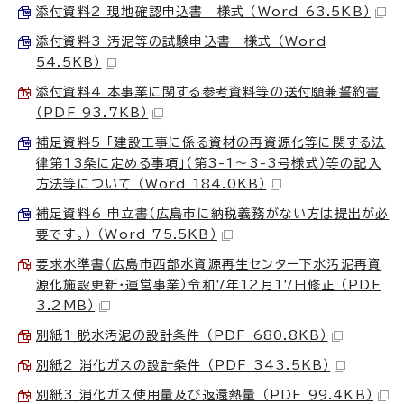
添付資料2 現地確認申込書 様式 （Word 63.5KB）
添付資料3 汚泥等の試験申込書 様式 （Word
54.5KB）
添付資料4 本事業に関する参考資料等の送付願兼誓約書
（PDF 93.7KB）
補足資料5 「建設工事に係る資材の再資源化等に関する法
律第13条に定める事項」（第3-1～3-3号様式）等の記入
方法等について （Word 184.0KB）
補足資料6 申立書（広島市に納税義務がない方は提出が必
要です。） （Word 75.5KB）
要求水準書（広島市西部水資源再生センター下水汚泥再資
源化施設更新・運営事業）令和7年12月17日修正 （PDF
3.2MB）
別紙1_脱水汚泥の設計条件 （PDF 680.8KB）
別紙2_消化ガスの設計条件 （PDF 343.5KB）
別紙3_消化ガス使用量及び返還熱量 （PDF 99.4KB）