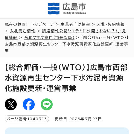
現在の位置：
トップページ
>
事業者向け情報
>
入札・契約情報
>
入札発注情報
>
調達情報公開システムに公開されない入札・見
積情報
>
令和7年度案件（市長部局）
> 【総合評価・一般(WTO)】
広島市西部水資源再生センター下水汚泥再資源化施設更新・運営事
業
【総合評価・一般(WTO)】広島市西部
水資源再生センター下水汚泥再資源
化施設更新・運営事業
ページ番号
1040713
更新日
2026
年7月
23
日