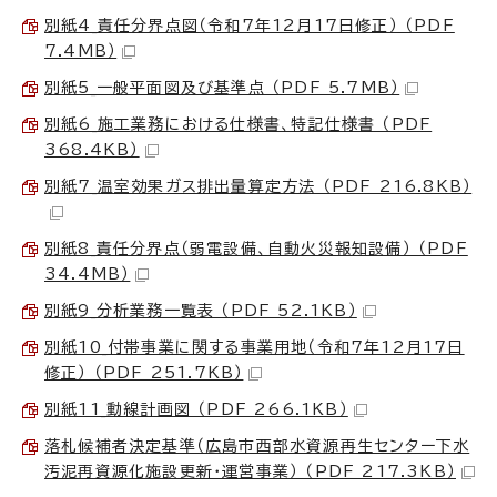
別紙4_責任分界点図（令和7年12月17日修正） （PDF
7.4MB）
別紙5_一般平面図及び基準点 （PDF 5.7MB）
別紙6_施工業務における仕様書、特記仕様書 （PDF
368.4KB）
別紙7_温室効果ガス排出量算定方法 （PDF 216.8KB）
別紙8_責任分界点（弱電設備、自動火災報知設備） （PDF
34.4MB）
別紙9_分析業務一覧表 （PDF 52.1KB）
別紙10_付帯事業に関する事業用地（令和7年12月17日
修正） （PDF 251.7KB）
別紙11_動線計画図 （PDF 266.1KB）
落札候補者決定基準（広島市西部水資源再生センター下水
汚泥再資源化施設更新・運営事業） （PDF 217.3KB）