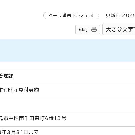
ページ番号
1032514
更新日
202
大きな文字
印刷
管理課
市有財産貸付契約
島市中区南千田東町6番13号
年3月31日まで