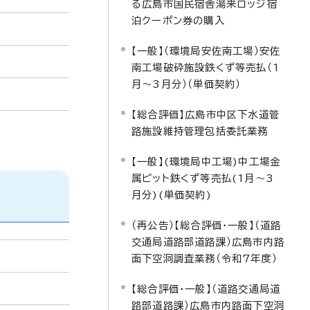
る広島市国民宿舎湯来ロッジ宿
泊クーポン券の購入
【一般】（環境局安佐南工場）安佐
南工場破砕施設鉄くず等売払（1
月～3月分）（単価契約）
【総合評価】広島市中区下水道管
路施設維持管理包括委託業務
【一般】(環境局中工場)中工場金
属ピット鉄くず等売払(1月～3
月分)(単価契約)
（再公告）【総合評価・一般】（道路
交通局道路部道路課）広島市内路
面下空洞調査業務（令和7年度）
【総合評価・一般】（道路交通局道
路部道路課）広島市内路面下空洞