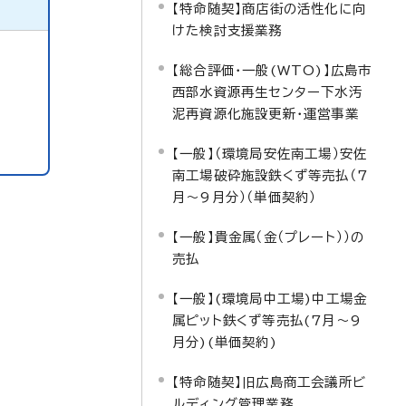
【特命随契】商店街の活性化に向
けた検討支援業務
【総合評価・一般(WTO)】広島市
西部水資源再生センター下水汚
泥再資源化施設更新・運営事業
【一般】（環境局安佐南工場）安佐
南工場破砕施設鉄くず等売払（7
月～9月分）（単価契約）
【一般】貴金属（金（プレート））の
売払
【一般】(環境局中工場)中工場金
属ピット鉄くず等売払(7月～9
月分)(単価契約)
【特命随契】旧広島商工会議所ビ
ルディング管理業務