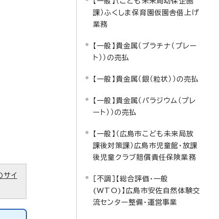
【一般】（こども未来局幼保企画
課）ふくしま保育園仮園舎借上げ
業務
【一般】貴金属（プラチナ（プレー
ト））の売払
【一般】貴金属（銀（粒状））の売払
【一般】貴金属（パラジウム（プレ
ート））の売払
【一般】（広島市こども未来局放
課後対策課）広島市児童館・放課
後児童クラブ賠償責任保険業務
のサイ
［不調］【総合評価・一般
(WTO)】広島市安佐自然体験交
流センター整備・運営事業