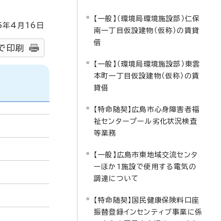
【一般】（環境局環境施設部）仁保
5
年4月
16
日
南一丁目仮設建物（仮称）の賃貸
借
で印刷
【一般】（環境局環境施設部）東雲
本町一丁目仮設建物（仮称）の賃
貸借
【特命随契】広島市心身障害者福
祉センタープール劣化状況検査
等業務
【一般】広島市東地域交流センタ
ーほか1施設で使用する電気の
調達について
【特命随契】国民健康保険料口座
振替登録インセンティブ事業に係