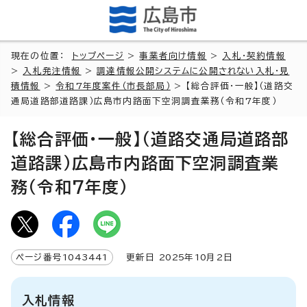
現在の位置：
トップページ
>
事業者向け情報
>
入札・契約情報
>
入札発注情報
>
調達情報公開システムに公開されない入札・見
積情報
>
令和7年度案件（市長部局）
> 【総合評価・一般】（道路交
通局道路部道路課）広島市内路面下空洞調査業務（令和7年度）
【総合評価・一般】（道路交通局道路部
道路課）広島市内路面下空洞調査業
務（令和7年度）
ページ番号
1043441
更新日
2025
年
10
月2日
入札情報