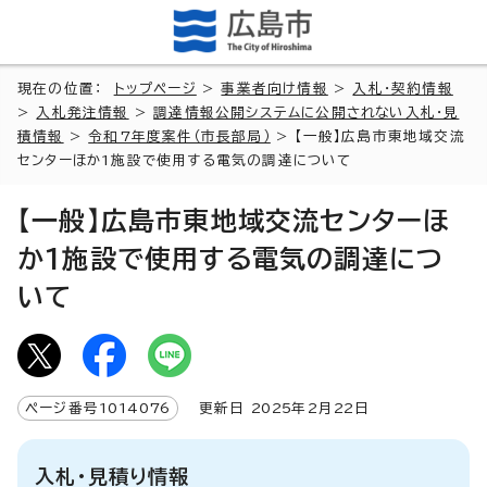
現在の位置：
トップページ
>
事業者向け情報
>
入札・契約情報
>
入札発注情報
>
調達情報公開システムに公開されない入札・見
積情報
>
令和7年度案件（市長部局）
> 【一般】広島市東地域交流
センターほか1施設で使用する電気の調達について
【一般】広島市東地域交流センターほ
か1施設で使用する電気の調達につ
いて
ページ番号
1014076
更新日
2025
年2月
22
日
入札・見積り情報