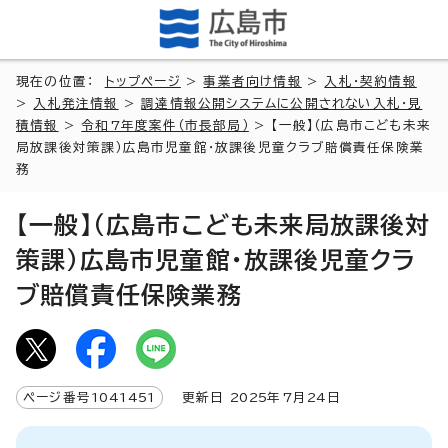
現在の位置：
トップページ
>
事業者向け情報
>
入札・契約情報
>
入札発注情報
>
調達情報公開システムに公開されない入札・見
積情報
>
令和7年度案件（市長部局）
> 【一般】（広島市こども未来
局放課後対策課）広島市児童館・放課後児童クラブ賠償責任保険業
務
【一般】（広島市こども未来局放課後対
策課）広島市児童館・放課後児童クラ
ブ賠償責任保険業務
ページ番号
1041451
更新日
2025
年7月
24
日