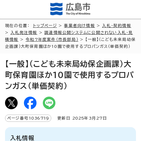
現在の位置：
トップページ
>
事業者向け情報
>
入札・契約情報
>
入札発注情報
>
調達情報公開システムに公開されない入札・見
積情報
>
令和7年度案件（市長部局）
> 【一般】（こども未来局幼保
企画課）大町保育園ほか10園で使用するプロパンガス（単価契約）
【一般】（こども未来局幼保企画課）大
町保育園ほか10園で使用するプロパ
ンガス（単価契約）
ページ番号
1036719
更新日
2025
年3月
27
日
入札情報