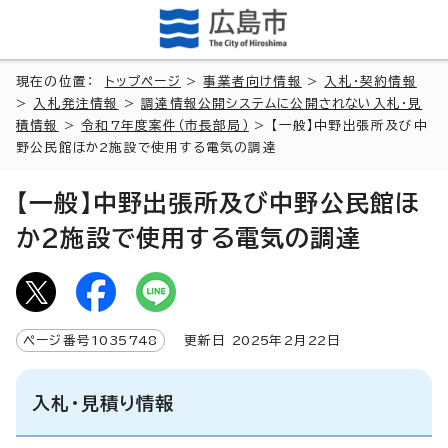
現在の位置：
トップページ
>
事業者向け情報
>
入札・契約情報
>
入札発注情報
>
調達情報公開システムに公開されない入札・見
積情報
>
令和7年度案件（市長部局）
> 【一般】中野出張所及び中
野公民館ほか2施設で使用する電気の調達
【一般】中野出張所及び中野公民館ほ
か2施設で使用する電気の調達
ページ番号
1035748
更新日
2025
年2月
22
日
入札・見積り情報