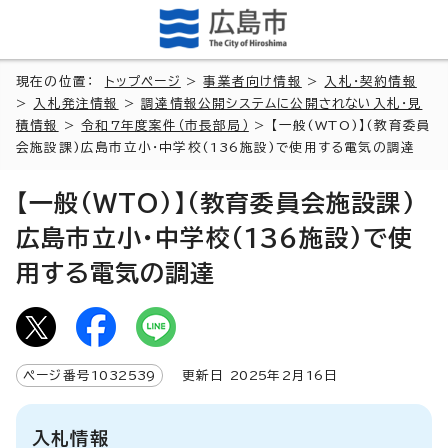
現在の位置：
トップページ
>
事業者向け情報
>
入札・契約情報
>
入札発注情報
>
調達情報公開システムに公開されない入札・見
積情報
>
令和7年度案件（市長部局）
> 【一般(WTO)】(教育委員
会施設課)広島市立小・中学校(136施設)で使用する電気の調達
【一般(WTO)】(教育委員会施設課)
広島市立小・中学校(136施設)で使
用する電気の調達
ページ番号
1032539
更新日
2025
年2月
16
日
入札情報