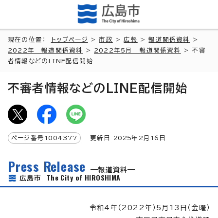
現在の位置：
トップページ
>
市政
>
広報
>
報道関係資料
>
2022年 報道関係資料
>
2022年5月 報道関係資料
> 不審
者情報などのLINE配信開始
不審者情報などのLINE配信開始
ページ番号
1004377
更新日
2025
年2月
16
日
Press Release
報道資料
The City of HIROSHIMA
広島市
令和4年（2022年）5月13日（金曜）