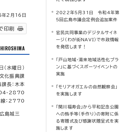
2022年5月31日 令和4年第
5
年2月
16
日
5回広島市議会定例会追加案件
で印刷
官民共同事業のデジタルサイネ
ージ（わが街NAVI）で市政情報
を発信します！
f HIROSHIMA
「戸山地域・湯来地域活性化プラ
ン」に基づくスポーツイベントの
日（水曜日）
実施
文化振興課
当課長：木本
「モリアオガエルの自然観察会」
04-2870
を実施します
線：2770
「関川福寿会」から平和記念公園
広島城三
への熊手等（手作り）の寄附に係
る寄贈式及び感謝状贈呈式を実
施します