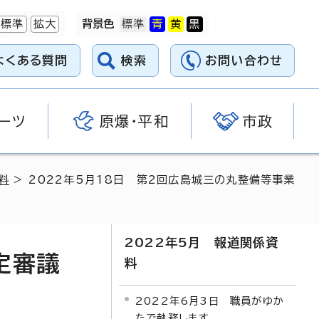
標準
拡大
背景色
よくある質問
検索
お問い合わせ
ーツ
原爆・平和
市政
料
> 2022年5月18日 第2回広島城三の丸整備等事業
2022年5月 報道関係資
定審議
料
2022年6月3日 職員がゆか
たで執務します