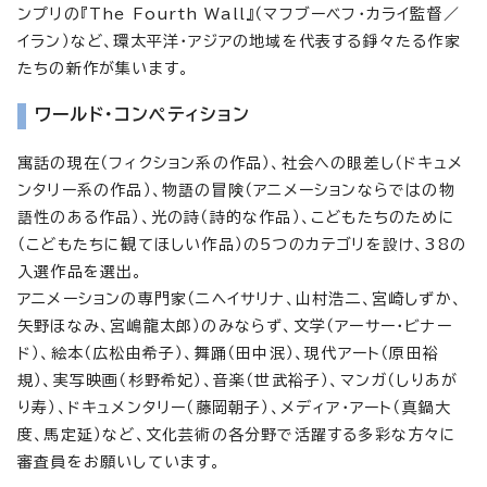
ンプリの『The Fourth Wall』（マフブーベフ・カライ監督／
イラン）など、環太平洋・アジアの地域を代表する錚々たる作家
たちの新作が集います。
ワールド・コンペティション
寓話の現在（フィクション系の作品）、社会への眼差し（ドキュメ
ンタリー系の作品）、物語の冒険（アニメーションならではの物
語性のある作品）、光の詩（詩的な作品）、こどもたちのために
（こどもたちに観てほしい作品）の5つのカテゴリを設け、38の
入選作品を選出。
アニメーションの専門家（ニヘイサリナ、山村浩二、宮崎しずか、
矢野ほなみ、宮嶋龍太郎）のみならず、文学（アーサー・ビナー
ド）、絵本（広松由希子）、舞踊（田中泯）、現代アート（原田裕
規）、実写映画（杉野希妃）、音楽（世武裕子）、マンガ（しりあが
り寿）、ドキュメンタリー（藤岡朝子）、メディア・アート（真鍋大
度、馬定延）など、文化芸術の各分野で活躍する多彩な方々に
審査員をお願いしています。