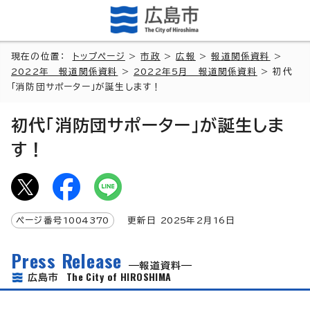
現在の位置：
トップページ
>
市政
>
広報
>
報道関係資料
>
2022年 報道関係資料
>
2022年5月 報道関係資料
> 初代
「消防団サポーター」が誕生します！
初代「消防団サポーター」が誕生しま
す！
ページ番号
1004370
更新日
2025
年2月
16
日
Press Release
報道資料
The City of HIROSHIMA
広島市