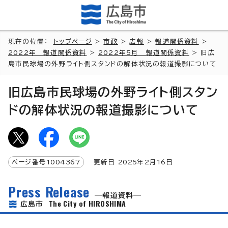
現在の位置：
トップページ
>
市政
>
広報
>
報道関係資料
>
2022年 報道関係資料
>
2022年5月 報道関係資料
> 旧広
島市民球場の外野ライト側スタンドの解体状況の報道撮影について
旧広島市民球場の外野ライト側スタン
ドの解体状況の報道撮影について
ページ番号
1004367
更新日
2025
年2月
16
日
Press Release
報道資料
The City of HIROSHIMA
広島市