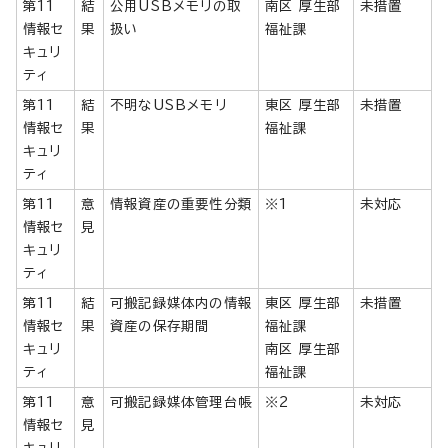
第11
結
公用USBメモリの取
南区 厚生部
未措置
情報セ
果
扱い
福祉課
キュリ
ティ
第11
結
不明なUSBメモリ
東区 厚生部
未措置
情報セ
果
福祉課
キュリ
ティ
第11
意
情報資産の重要性分類
※1
未対応
情報セ
見
キュリ
ティ
第11
結
可搬記録媒体内の情報
東区 厚生部
未措置
情報セ
果
資産の保存期間
福祉課
キュリ
南区 厚生部
ティ
福祉課
第11
意
可搬記録媒体管理台帳
※2
未対応
情報セ
見
キュリ