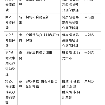
介護保
見
高齢福祉部
険
介護保険課
第25
結
契約の自動更新
健康福祉局
未措置
介護保
果
高齢福祉部
険
介護保険課
第25
意
介護保険負担割合証の
健康福祉局
未対応
介護保
見
保管
高齢福祉部
険
介護保険課
第26
意
収納率目標の運用
財政局 収納
未対応
徴収事
見
対策部
務及び
滞納整
理
第26
意
徴収事務：督促期限と
財政局 税務
未対応
徴収事
見
体制整備
部 税制課
務及び
財政局 収納
滞納整
対策部
理