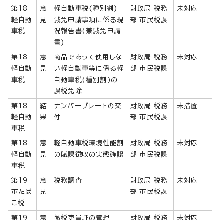
第18
意
軽自動車税(種別割)
財政局 税務
未対応
軽自動
見
減免申請事項に係る現
部 市民税課
車税
況報告書(兼減免申請
書)
第18
意
商品であって使用しな
財政局 税務
未対応
軽自動
見
い軽自動車等に係る軽
部 市民税課
車税
自動車税(種別割)の
課税免除
第18
結
ナンバープレートの交
財政局 税務
未措置
軽自動
果
付
部 市民税課
車税
第18
意
軽自動車税環境性能割
財政局 税務
未対応
軽自動
見
の賦課徴収の実態確認
部 市民税課
車税
第19
意
税務調査
財政局 税務
未対応
市たば
見
部 市民税課
こ税
第19
意
徴税吏員証の管理
財政局 税務
未対応