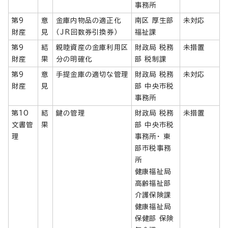
事務所
第9
意
金庫内物品の適正化
南区 厚生部
未対応
財産
見
（JR回数券引換券）
福祉課
第9
結
親睦資産の金庫利用区
財政局 税務
未措置
財産
果
分の明確化
部 税制課
第9
意
手提金庫の適切な管理
財政局 税務
未対応
財産
見
部 中央市税
事務所
第10
結
鍵の管理
財政局 税務
未措置
文書管
果
部 中央市税
理
事務所・ 東
部市税事務
所
健康福祉局
高齢福祉部
介護保険課
健康福祉局
保健部 保険