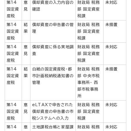
第14
意
償却資産の入力内容の
財政局 税務
未対応
固定資
見
確認
部 固定資産
産税
税課
第14
結
償却資産の申告書の管
財政局 税務
未措置
固定資
果
理
部 固定資産
産税
税課
第14
意
償却資産に係る実地調
財政局 税務
未対応
固定資
見
査
部 固定資産
産税
税課
第14
結
白紙の固定資産税・都
財政局 税務
未措置
固定資
果
市計画税納税通知書の
部 中央市税
産税
管理
事務所・ 西
部市税事務
所
第14
意
eLTAXで申告された
財政局 税務
未対応
固定資
見
償却資産の申告書の市
部 固定資産
産税
税システムへの入力
税課
第14
意
土地課税台帳と家屋課
財政局 税務
未対応