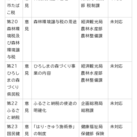
市たば
見
部 税制課
こ税
第20
意
森林環境譲与税の用途
経済観光局
未対応
森林環
見
農林水産部
境税及
農林整備課
び森林
環境譲
与税
第21
意
ひろしまの森づくり事
経済観光局
未対応
ひろし
見
業の内容
農林水産部
まの森
農林整備課
づくり
県民税
第22
意
ふるさと納税の使途の
企画総務局
未対応
ふるさ
見
明確化
総務課
と納税
第23
意
「はり・きゅう施術券」
健康福祉局
未対応
国民健
見
の制度
保健部 保険