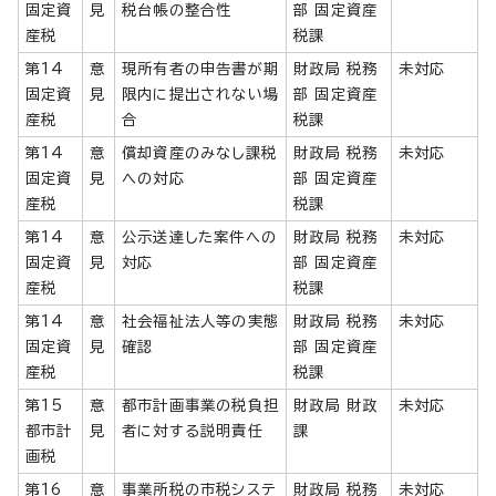
固定資
見
税台帳の整合性
部 固定資産
産税
税課
第14
意
現所有者の申告書が期
財政局 税務
未対応
固定資
見
限内に提出されない場
部 固定資産
産税
合
税課
第14
意
償却資産のみなし課税
財政局 税務
未対応
固定資
見
への対応
部 固定資産
産税
税課
第14
意
公示送達した案件への
財政局 税務
未対応
固定資
見
対応
部 固定資産
産税
税課
第14
意
社会福祉法人等の実態
財政局 税務
未対応
固定資
見
確認
部 固定資産
産税
税課
第15
意
都市計画事業の税負担
財政局 財政
未対応
都市計
見
者に対する説明責任
課
画税
第16
意
事業所税の市税システ
財政局 税務
未対応