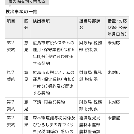
表の幅を切り替える
検出事項の一覧
項目
区
検出事項
担当局部課
措置・対応
分
名
状況（公表
年月日等）
第7
意
広島市市税システムの
財政局 税務
未対応
契約
見
運用・保守業務（令和6
部 税制課
年度分）契約及び関連
する契約
第7
意
広島市市税システムの
財政局 税務
未対応
契約
見
運用・保守業務（令和6
部 税制課
年度分）契約及び関連
する契約
第7
意
下請・再委託契約
財政局 税務
未対応
契約
見
部 税制課
第7
結
森林環境譲与税関係及
経済観光局
未措置
契約
果
びひろしまの森づくり
農林水産部
県民税関係の「憩いの
農林整備課