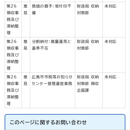
第26
意
換価の猶予：受付印不
財政局 収納
未対応
徴収事
見
備
対策部
務及び
滞納整
理
第26
意
分割納付：裁量運用と
財政局 収納
未対応
徴収事
見
基準不在
対策部
務及び
滞納整
理
第26
意
広島市市税等お知らせ
財政局 収納
未対応
徴収事
見
センター管理運営業務
対策部 徴収
務及び
企画課
滞納整
理
このページに関する
お問い合わせ