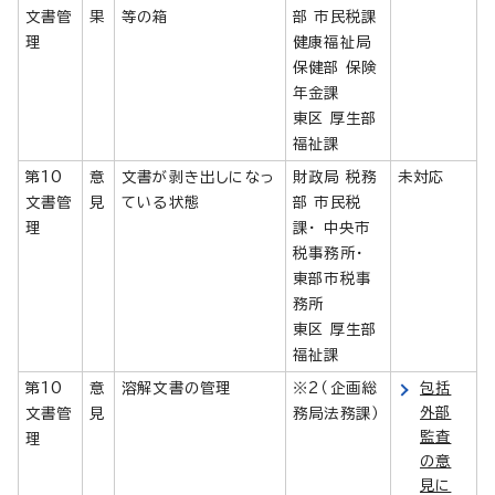
文書管
果
等の箱
部 市民税課
理
健康福祉局
保健部 保険
年金課
東区 厚生部
福祉課
第10
意
文書が剥き出しになっ
財政局 税務
未対応
文書管
見
ている状態
部 市民税
理
課・ 中央市
税事務所・
東部市税事
務所
東区 厚生部
福祉課
第10
意
溶解文書の管理
※2（企画総
包括
外部
文書管
見
務局法務課）
監査
理
の意
見に