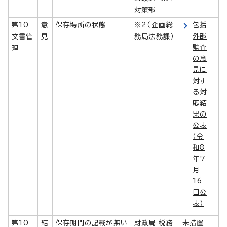
対策部
第10
意
保存場所の状態
※2（企画総
包括
外部
文書管
見
務局法務課）
監査
理
の意
見に
対す
る対
応結
果の
公表
（令
和8
年7
月
16
日公
表）
第10
結
保存期間の記載が無い
財政局 税務
未措置