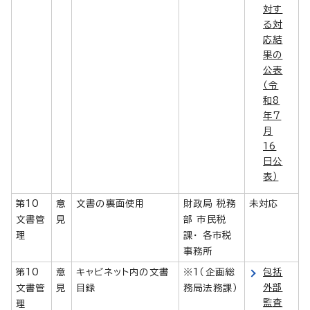
対す
る対
応結
果の
公表
（令
和8
年7
月
16
日公
表）
第10
意
文書の裏面使用
財政局 税務
未対応
文書管
見
部 市民税
理
課・ 各市税
事務所
第10
意
キャビネット内の文書
※1（企画総
包括
外部
文書管
見
目録
務局法務課）
監査
理