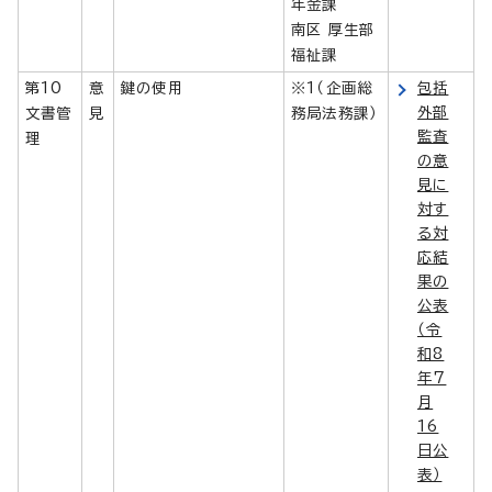
年金課
南区 厚生部
福祉課
第10
意
鍵の使用
※1（企画総
包括
外部
文書管
見
務局法務課）
監査
理
の意
見に
対す
る対
応結
果の
公表
（令
和8
年7
月
16
日公
表）