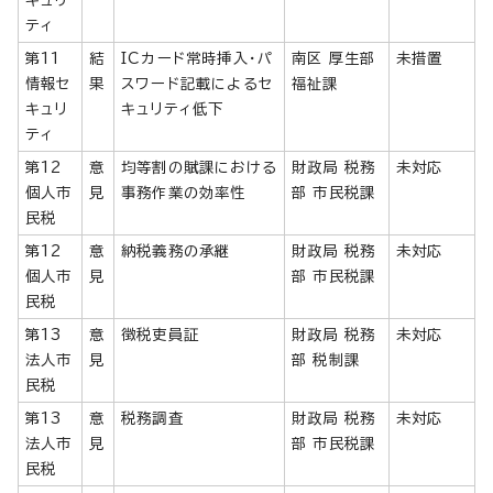
ティ
第11
結
ICカード常時挿入・パ
南区 厚生部
未措置
情報セ
果
スワード記載によるセ
福祉課
キュリ
キュリティ低下
ティ
第12
意
均等割の賦課における
財政局 税務
未対応
個人市
見
事務作業の効率性
部 市民税課
民税
第12
意
納税義務の承継
財政局 税務
未対応
個人市
見
部 市民税課
民税
第13
意
徴税吏員証
財政局 税務
未対応
法人市
見
部 税制課
民税
第13
意
税務調査
財政局 税務
未対応
法人市
見
部 市民税課
民税