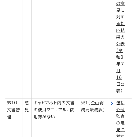
の意
見に
対す
る対
応結
果の
公表
（令
和8
年7
月
16
日公
表）
第10
意
キャビネット内の文書
※1（企画総
包括
外部
文書管
見
の使用マニュアル、使
務局法務課）
監査
理
用簿がない
の意
見に
対す