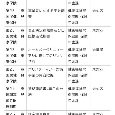
康保険
年金課
第23
意
事業者に対する実地調
健康福祉局
未対応
国民健
見
査
保健部 保険
康保険
年金課
第23
意
更正決定通知書及び口
健康福祉局
未対応
国民健
見
座振込依頼書
保健部 保険
康保険
年金課
第23
結
ホームページリニュー
健康福祉局
未措置
国民健
果
アルに際してのリンク
保健部 保険
康保険
切れ
年金課
第23
意
ポリファーマシー対策
健康福祉局
未対応
国民健
見
事業の内容把握
保健部 保険
康保険
年金課
第24
意
資格確認書：専用の台
健康福祉局
未対応
後期高
見
紙
保健部 保険
齢者医
年金課
療制度
第25
意
認定調査費用
健康福祉局
未対応