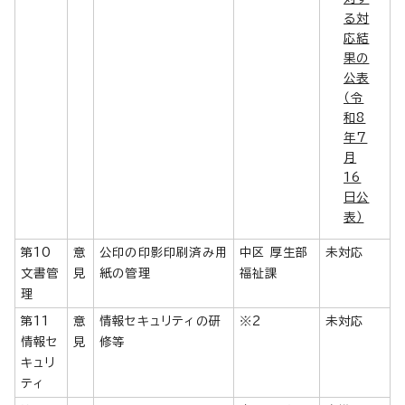
る対
応結
果の
公表
（令
和8
年7
月
16
日公
表）
第10
意
公印の印影印刷済み用
中区 厚生部
未対応
文書管
見
紙の管理
福祉課
理
第11
意
情報セキュリティの研
※2
未対応
情報セ
見
修等
キュリ
ティ