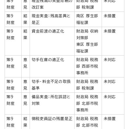
第9
意
現金残高の実査用紙の
財政局 税務
未対応
財産
見
改訂案
部 税制課
第9
結
現金実査：残高差異と
南区 厚生部
未措置
財産
果
是正
福祉課
第9
結
資金前渡の適正化
財政局 収納
未措置
財産
果
対策部
東区 厚生部
福祉課
第9
意
切手在庫の適正化
財政局 税務
未対応
財産
見
部 西部市税
事務所
第9
意
切手・料金不足の取扱
財政局 税務
未対応
財産
見
基準
部 税制課
第9
意
備品実査：所在誤認と
財政局 税務
未対応
財産
見
対策
部 北部市税
事務所
第9
結
徴税吏員証の残置是正
財政局 税務
未措置
財産
果
部 北部市税