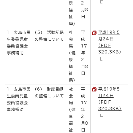
康
2
福
月8
祉
日
局)
1 広島市民
(5) 活動記録
社
平
平成19年5
月24日
生委員児童
の整備について
会
成
（PDF
委員協議会
局
17
320.3KB）
事務補助
(健
年
康
2
福
月8
祉
日
局)
1 広島市民
(6) 財産目録
社
平
平成19年5
月24日
生委員児童
の整備について
会
成
（PDF
委員協議会
局
17
320.3KB）
事務補助
(健
年
康
2
福
月8
祉
日