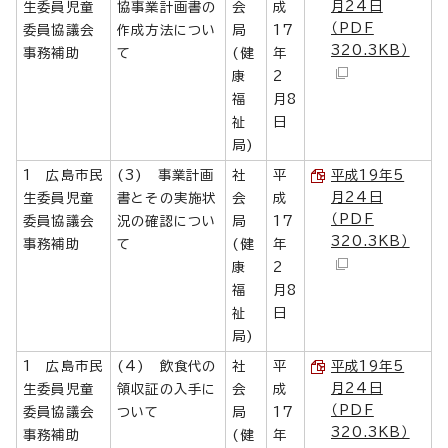
月24日
生委員児童
協事業計画書の
会
成
（PDF
委員協議会
作成方法につい
局
17
320.3KB）
事務補助
て
(健
年
康
2
福
月8
祉
日
局)
1 広島市民
(3) 事業計画
社
平
平成19年5
月24日
生委員児童
書とその実施状
会
成
（PDF
委員協議会
況の確認につい
局
17
320.3KB）
事務補助
て
(健
年
康
2
福
月8
祉
日
局)
1 広島市民
(4) 飲食代の
社
平
平成19年5
月24日
生委員児童
領収証の入手に
会
成
（PDF
委員協議会
ついて
局
17
320.3KB）
事務補助
(健
年