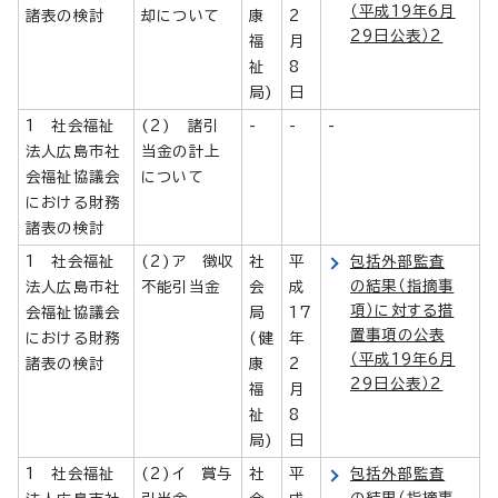
（平成19年6月
諸表の検討
却について
康
2
29日公表）2
福
月
祉
8
局)
日
1 社会福祉
(2) 諸引
-
-
-
法人広島市社
当金の計上
会福祉協議会
について
における財務
諸表の検討
1 社会福祉
(2)ア 徴収
社
平
包括外部監査
の結果（指摘事
法人広島市社
不能引当金
会
成
項）に対する措
会福祉協議会
局
17
置事項の公表
における財務
(健
年
（平成19年6月
諸表の検討
康
2
29日公表）2
福
月
祉
8
局)
日
1 社会福祉
(2)イ 賞与
社
平
包括外部監査
の結果（指摘事