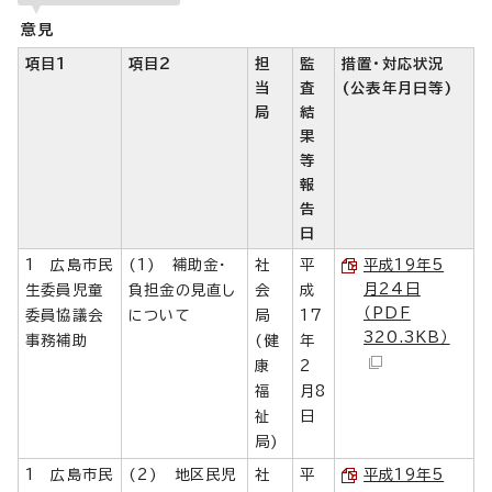
意見
項目1
項目2
担
監
措置・対応状況
当
査
(公表年月日等)
局
結
果
等
報
告
日
1 広島市民
(1) 補助金・
社
平
平成19年5
月24日
生委員児童
負担金の見直し
会
成
（PDF
委員協議会
について
局
17
320.3KB）
事務補助
(健
年
康
2
福
月8
祉
日
局)
1 広島市民
(2) 地区民児
社
平
平成19年5