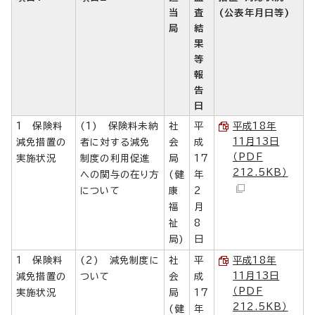
当
査
(公表年月日等)
局
結
果
等
報
告
日
1 保険料
(1) 保険料未納
社
平
平成18年
11月13日
減免措置の
者に対する減免
会
成
（PDF
実施状況
制度の利用促進
局
17
212.5KB）
への関与の在り方
(健
年
について
康
2
福
月
祉
8
局)
日
1 保険料
(2) 減免制度に
社
平
平成18年
11月13日
減免措置の
ついて
会
成
（PDF
実施状況
局
17
212.5KB）
(健
年