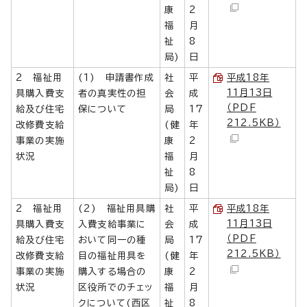
康
2
福
月
祉
8
局)
日
2 福祉用
(1) 申請書作成
社
平
平成18年
11月13日
具購入費支
者の真実性の担
会
成
（PDF
給及び住宅
保について
局
17
212.5KB）
改修費支給
(健
年
事業の実施
康
2
状況
福
月
祉
8
局)
日
2 福祉用
(2) 福祉用具購
社
平
平成18年
11月13日
具購入費支
入費支給事業に
会
成
（PDF
給及び住宅
おいて同一の種
局
17
212.5KB）
改修費支給
目の福祉用具を
(健
年
事業の実施
購入する場合の
康
2
状況
区役所でのチェッ
福
月
クについて(西区
祉
8