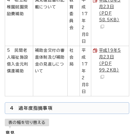
月23日
稚園就園奨
載について
育
成
（PDF
励費補助
委
17
58.5KB）
員
年
会
2
月8
日
5 民間老
補助金交付の審
社
平
平成19年5
月23日
人福祉施設
査体制及び補助
会
成
（PDF
借入金元利
金の見直しにつ
局
17
99.2KB）
償還補助
いて
年
2
月8
日
4 過年度指摘事項
表の幅を切り替える
意見