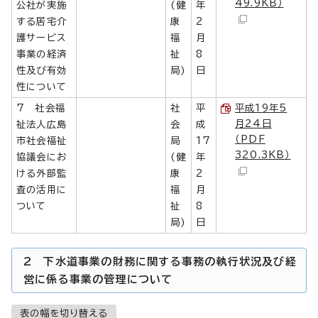
49.9KB）
公社が実施
(健
年
する居宅介
康
2
護サービス
福
月
事業の経済
祉
8
性及び有効
局)
日
性について
7 社会福
社
平
平成19年5
月24日
祉法人広島
会
成
（PDF
市社会福祉
局
17
320.3KB）
協議会にお
(健
年
ける外部監
康
2
査の活用に
福
月
ついて
祉
8
局)
日
2 下水道事業の財務に関する事務の執行状況及び経
営に係る事業の管理について
表の幅を切り替える