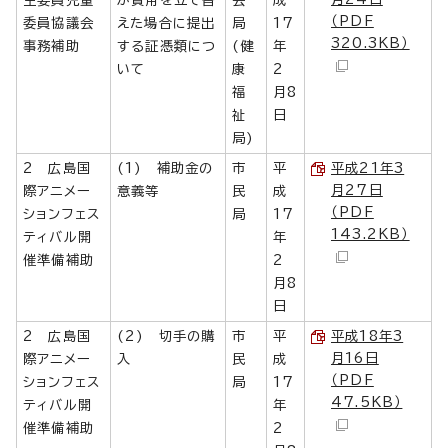
（PDF
委員協議会
えた場合に提出
局
17
320.3KB）
事務補助
する証憑類につ
(健
年
いて
康
2
福
月8
祉
日
局)
2 広島国
(1) 補助金の
市
平
平成21年3
月27日
際アニメー
意義等
民
成
（PDF
ションフェス
局
17
143.2KB）
ティバル開
年
催準備補助
2
月8
日
2 広島国
(2) 切手の購
市
平
平成18年3
月16日
際アニメー
入
民
成
（PDF
ションフェス
局
17
47.5KB）
ティバル開
年
催準備補助
2