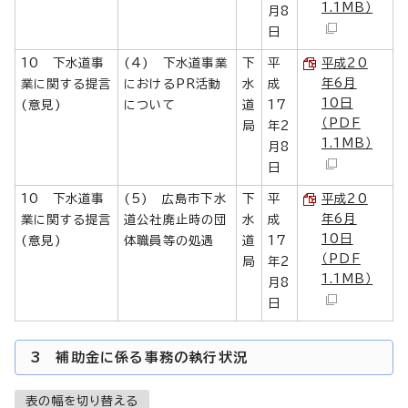
1.1MB）
月8
日
10 下水道事
(4) 下水道事業
下
平
平成20
年6月
業に関する提言
におけるPR活動
水
成
10日
(意見)
について
道
17
（PDF
局
年2
1.1MB）
月8
日
10 下水道事
(5) 広島市下水
下
平
平成20
年6月
業に関する提言
道公社廃止時の団
水
成
10日
(意見)
体職員等の処遇
道
17
（PDF
局
年2
1.1MB）
月8
日
3 補助金に係る事務の執行状況
表の幅を切り替える