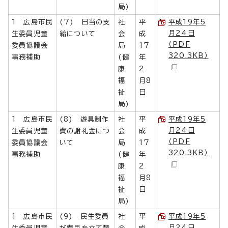
局)
1 広島市民
(7) 日当の支
社
平
平成19年5
月24日
生委員児童
給について
会
成
（PDF
委員協議会
局
17
320.3KB）
事務補助
(健
年
康
2
福
月8
祉
日
局)
1 広島市民
(8) 遊具制作
社
平
平成19年5
月24日
生委員児童
費の謝礼金につ
会
成
（PDF
委員協議会
いて
局
17
320.3KB）
事務補助
(健
年
康
2
福
月8
祉
日
局)
1 広島市民
(9) 民生委員
社
平
平成19年5
月24日
生委員児童
が費用を立て替
会
成