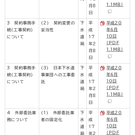
1.1MB）
月8
日
3 契約事務手
(2) 契約変更の
下
平
平成20
年6月
続(工事契約)
妥当性
水
成
10日
について
道
17
（PDF
局
年2
1.1MB）
月8
日
3 契約事務手
(3) 日本下水道
下
平
平成20
年6月
続(工事契約)
事業団への工事委
水
成
10日
について
託
道
17
（PDF
局
年2
1.1MB）
月8
日
4 外部委託業
(1) 外部委託業
下
平
平成20
年6月
務について
者の固定化
水
成
10日
道
17
（PDF
局
年2