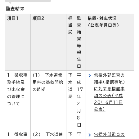
監査結果
項目1
項目2
担
監
措置・対応状況
当
査
(公表年月日等)
局
結
果
等
報
告
日
1 徴収事
(1) 下水道使
下
平
包括外部監査の
結果（指摘事項）
務手続及
用料の徴収開始
水
成
に対する措置事
び未収金
の時期
道
17
項の公表（平成
の管理に
局
年
20年6月11日
ついて
2
公表）
月
8
日
1 徴収事
(2) 下水道使
下
平
包括外部監査の