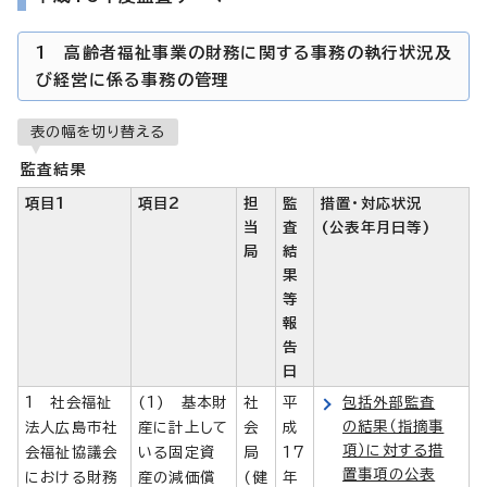
1 高齢者福祉事業の財務に関する事務の執行状況及
び経営に係る事務の管理
表の幅を切り替える
監査結果
項目1
項目2
担
監
措置・対応状況
当
査
(公表年月日等)
局
結
果
等
報
告
日
1 社会福祉
(1) 基本財
社
平
包括外部監査
の結果（指摘事
法人広島市社
産に計上して
会
成
項）に対する措
会福祉協議会
いる固定資
局
17
置事項の公表
における財務
産の減価償
(健
年