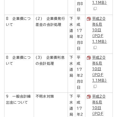
1.1MB）
月8
日
8 企業債につ
(2) 企業債発行
下
平
平成20
年6月
いて
差金の会計処理
水
成
10日
道
17
（PDF
局
年2
1.1MB）
月8
日
8 企業債につ
(3) 企業債利息
下
平
平成20
年6月
いて
の会計処理
水
成
10日
道
17
（PDF
局
年2
1.1MB）
月8
日
9 一般会計繰
不明水対策
下
平
平成20
年6月
出金について
水
成
10日
道
17
（PDF
局
年2