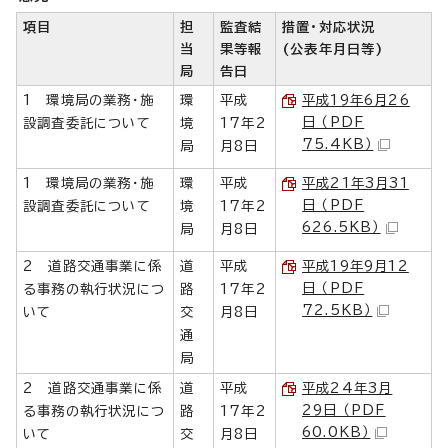
項目
担
監査結
措置・対応状況
当
果等報
(公表年月日等)
局
告日
1 環境局の業務・施
環
平成
平成19年6月26
日 （PDF
設調査委託について
境
17年2
75.4KB）
局
月8日
1 環境局の業務・施
環
平成
平成21年3月31
日 （PDF
設調査委託について
境
17年2
626.5KB）
局
月8日
2 道路交通事業に係
道
平成
平成19年9月12
日 （PDF
る事務の執行状況につ
路
17年2
72.5KB）
いて
交
月8日
通
局
2 道路交通事業に係
道
平成
平成24年3月
29日 （PDF
る事務の執行状況につ
路
17年2
60.0KB）
いて
交
月8日