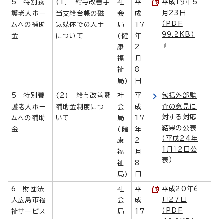
5 特別養
(1) 給与改善手
社
平
平成19年5
月23日
護老人ホー
当支給台帳の磁
会
成
（PDF
ムへの補助
気媒体での入手
局
17
99.2KB）
金
について
(健
年
康
2
福
月
祉
8
局)
日
5 特別養
(2) 給与改善費
社
平
包括外部監
査の意見に
護老人ホー
補助金制度につ
会
成
対する対応
ムへの補助
いて
局
17
結果の公表
金
(健
年
（平成24年
康
2
1月12日公
福
月
表）
祉
8
局)
日
6 財団法
社
平
平成20年6
月27日
人広島市福
会
成
（PDF
祉サービス
局
17