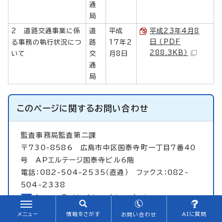
通
局
2 道路交通事業に係
道
平成
平成23年4月8
日 （PDF
る事務の執行状況につ
路
17年2
288.3KB）
いて
交
月8日
通
局
このページに関する
お問い合わせ
監査事務局監査第二課
〒730-8586 広島市中区国泰寺町一丁目7番40
号 APエルテージ国泰寺ビル6階
電話：082-504-2535（直通） ファクス：082-
504-2338
kansa@city.hiroshima.lg.jp
メニュー
情報をさがす
AIに質問
お問い合わせ