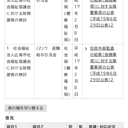
法人広島市社
引当金
会
成
項）に対する措
会福祉協議会
局
17
置事項の公表
における財務
(健
年
（平成19年6月
諸表の検討
康
2
29日公表）2
福
月
祉
8
局)
日
1 社会福祉
(2)ウ 退職
社
平
包括外部監査
の結果（指摘事
法人広島市社
給与引当金
会
成
項）に対する措
会福祉協議会
局
17
置事項の公表
における財務
(健
年
（平成19年6月
諸表の検討
康
2
29日公表）2
福
月
祉
8
局)
日
表の幅を切り替える
意見
項目1
項目2
担
監
措置・対応状況