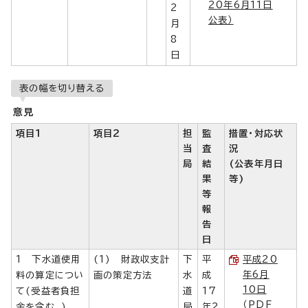
20年6月11日
2
公表）
月
8
日
表の幅を切り替える
意見
項目1
項目2
担
監
措置・対応状
当
査
況
局
結
(公表年月日
果
等)
等
報
告
日
1 下水道使用
(1) 財政収支計
下
平
平成20
年6月
料の算定につい
画の策定方法
水
成
10日
て(受益者負担
道
17
（PDF
金を含む。)
局
年2