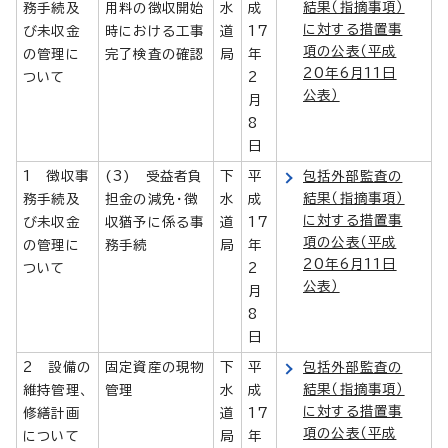
結果（指摘事項）
務手続及
用料の徴収開始
水
成
に対する措置事
び未収金
時における工事
道
17
項の公表（平成
の管理に
完了検査の確認
局
年
20年6月11日
ついて
2
公表）
月
8
日
1 徴収事
(3) 受益者負
下
平
包括外部監査の
結果（指摘事項）
務手続及
担金の減免・徴
水
成
に対する措置事
び未収金
収猶予に係る事
道
17
項の公表（平成
の管理に
務手続
局
年
20年6月11日
ついて
2
公表）
月
8
日
2 設備の
固定資産の現物
下
平
包括外部監査の
結果（指摘事項）
維持管理、
管理
水
成
に対する措置事
修繕計画
道
17
項の公表（平成
について
局
年