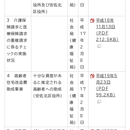
役所及び安佐北
局)
日
区役所)
3 介護保
社
平
平成18年
11月13日
険請求と医
会
成
（PDF
療保険請求
局
17
212.5KB）
の重複請求
(健
年
に係るチェ
康
2
ックの実施
福
月
状況
祉
8
局)
日
4 高齢者
十分な資産があ
社
平
平成19年5
月23日
住宅改造費
ると推定される
会
成
（PDF
助成事業
高齢者への助成
局
17
99.2KB）
(安佐北区役所)
(健
年
康
2
福
月
祉
8
局)
日