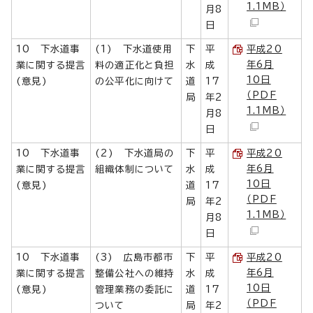
1.1MB）
月8
日
10 下水道事
(1) 下水道使用
下
平
平成20
年6月
業に関する提言
料の適正化と負担
水
成
10日
(意見)
の公平化に向けて
道
17
（PDF
局
年2
1.1MB）
月8
日
10 下水道事
(2) 下水道局の
下
平
平成20
年6月
業に関する提言
組織体制について
水
成
10日
(意見)
道
17
（PDF
局
年2
1.1MB）
月8
日
10 下水道事
(3) 広島市都市
下
平
平成20
年6月
業に関する提言
整備公社への維持
水
成
10日
(意見)
管理業務の委託に
道
17
（PDF
ついて
局
年2