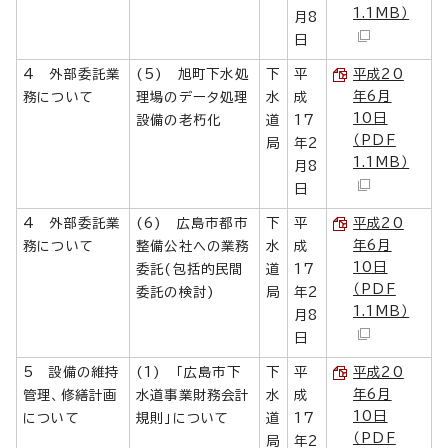
1.1MB）
月8
日
4 外部委託業
(5) 旭町下水処
下
平
平成20
年6月
務について
理場のデータ処理
水
成
10日
設備の老朽化
道
17
（PDF
局
年2
1.1MB）
月8
日
4 外部委託業
(6) 広島市都市
下
平
平成20
年6月
務について
整備公社への業務
水
成
10日
委託(包括的民間
道
17
（PDF
委託の検討)
局
年2
1.1MB）
月8
日
5 設備の維持
(1) 「広島市下
下
平
平成20
年6月
管理、修繕計画
水道事業財務会計
水
成
10日
について
規則」について
道
17
（PDF
局
年2