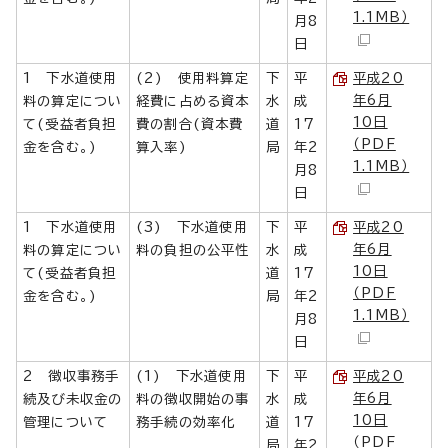
1.1MB）
月8
日
1 下水道使用
(2) 使用料算定
下
平
平成20
年6月
料の算定につい
経費に占める資本
水
成
10日
て(受益者負担
費の割合(資本費
道
17
（PDF
金を含む。)
算入率)
局
年2
1.1MB）
月8
日
1 下水道使用
(3) 下水道使用
下
平
平成20
年6月
料の算定につい
料の負担の公平性
水
成
10日
て(受益者負担
道
17
（PDF
金を含む。)
局
年2
1.1MB）
月8
日
2 徴収事務手
(1) 下水道使用
下
平
平成20
年6月
続及び未収金の
料の徴収開始の事
水
成
10日
管理について
務手続の効率化
道
17
（PDF
局
年2