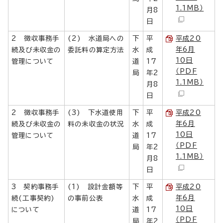
1.1MB）
月8
日
2 徴収事務手
(2) 水道局への
下
平
平成20
年6月
続及び未収金の
委託料の算定方法
水
成
10日
管理について
道
17
（PDF
局
年2
1.1MB）
月8
日
2 徴収事務手
(3) 下水道使用
下
平
平成20
年6月
続及び未収金の
料の未収金の状況
水
成
10日
管理について
道
17
（PDF
局
年2
1.1MB）
月8
日
3 契約事務手
(1) 設計金額等
下
平
平成20
年6月
続(工事契約)
の事前公表
水
成
10日
について
道
17
（PDF
局
年2