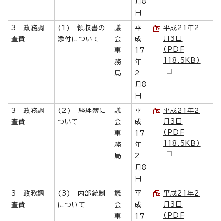
月8
日
3 政務調
(1) 領収書の
議
平
平成21年2
月3日
査費
添付について
会
成
（PDF
事
17
118.5KB）
務
年
局
2
月8
日
3 政務調
(2) 経理簿に
議
平
平成21年2
月3日
査費
ついて
会
成
（PDF
事
17
118.5KB）
務
年
局
2
月8
日
3 政務調
(3) 内部統制
議
平
平成21年2
月3日
査費
について
会
成
（PDF
事
17