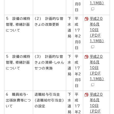
1.1MB）
月8
日
5 設備の維持
(2) 計画的な管
下
平
平成20
年6月
管理、修繕計画
きょの改築更新
水
成
10日
について
道
17
（PDF
局
年2
1.1MB）
月8
日
5 設備の維持
(3) 計画的な管
下
平
平成20
年6月
管理、修繕計画
きょの清掃・しゅん
水
成
10日
について
せつの実施
道
17
（PDF
局
年2
1.1MB）
月8
日
6 職員給与・
退職給与引当金
下
平
平成20
年6月
出張旅費等につ
(退職給付引当金)
水
成
10日
いて
の設定
道
17
（PDF
局
年2