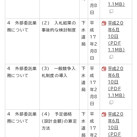
1.1MB）
月8
日
4 外部委託業
(2) 入札結果の
下
平
平成20
年6月
務について
事後的な検討制度
水
成
10日
道
17
（PDF
局
年2
1.1MB）
月8
日
4 外部委託業
(3) 一般競争入
下
平
平成20
年6月
務について
札制度の導入
水
成
10日
道
17
（PDF
局
年2
1.1MB）
月8
日
4 外部委託業
(4) 予定価格
下
平
平成20
年6月
務について
(設計金額)の算定
水
成
10日
方法
道
17
（PDF
局
年2