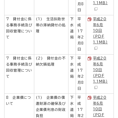
1.1MB）
月8
日
7 貸付金に係
(1) 生活扶助世
下
平
平成20
年6月
る事務手続及び
帯の滞納貸付の処
水
成
10日
回収管理につい
理
道
17
（PDF
て
局
年2
1.1MB）
月8
日
7 貸付金に係
(2) 貸付金の不
下
平
平成20
年6月
る事務手続及び
納欠損処理
水
成
10日
回収管理につい
道
17
（PDF
て
局
年2
1.1MB）
月8
日
8 企業債につ
(1) 企業債の償
下
平
平成20
年6月
いて
還財源の確保及び
水
成
10日
企業債利息の財政
道
17
（PDF
負担
局
年2