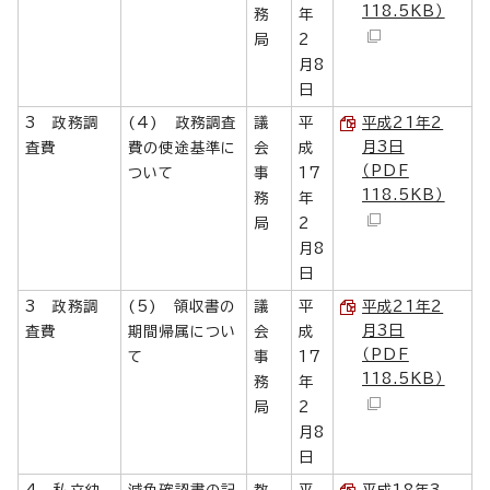
118.5KB）
務
年
局
2
月8
日
3 政務調
(4) 政務調査
議
平
平成21年2
月3日
査費
費の使途基準に
会
成
（PDF
ついて
事
17
118.5KB）
務
年
局
2
月8
日
3 政務調
(5) 領収書の
議
平
平成21年2
月3日
査費
期間帰属につい
会
成
（PDF
て
事
17
118.5KB）
務
年
局
2
月8
日
4 私立幼
減免確認書の記
教
平
平成18年3