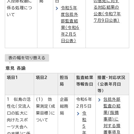
の意見に対す
入控除税額に
局
日
る対応結果の
係る処理につ
令和5年
公表（令和7年
度包括外
いて
7月9日公表）
部監査結
果（令和6
年2月5
日公表）
表の幅を切り替える
意見 各論
項目1
項目2
担当
監査結果
措置・対応状況
局
等報告日
（公表年月日
等）
1 似島の活
(1) 効
企画
令和6年
包括外部
監査の結
性化（交流人
果測定（成
総務
2月5日
果(指摘
口の拡大に
果目標）に
局
令
事項)に
和
向けたスポ
ついて
対する措
5
ーツ大会へ
置事項及
年
の支援）に係