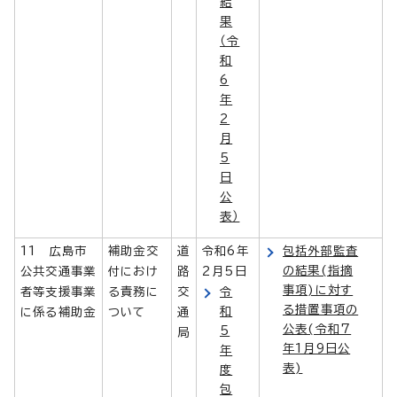
結
果
（令
和
6
年
2
月
5
日
公
表）
11 広島市
補助金交
道
令和6年
包括外部監査
の結果(指摘
公共交通事業
付におけ
路
2月5日
事項)に対す
者等支援事業
る責務に
交
令
る措置事項の
和
に係る補助金
ついて
通
公表(令和7
5
局
年1月9日公
年
表)
度
包