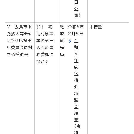
日
公
表）
7 広島市販
(1) 補
経
令和6年
未措置
路拡大等チャ
助対象事
済
2月5日
レンジ応援実
業の第三
観
令
和
行委員会に対
者への事
光
5
する補助金
務委託に
局
年
ついて
度
包
括
外
部
監
査
結
果
（令
和