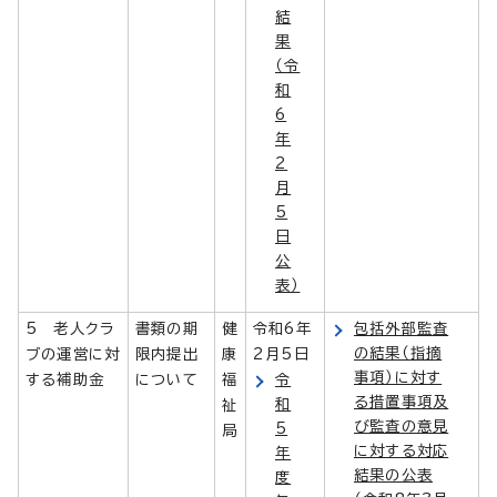
結
果
（令
和
6
年
2
月
5
日
公
表）
5 老人クラ
書類の期
健
令和6年
包括外部監査
の結果（指摘
ブの運営に対
限内提出
康
2月5日
事項）に対す
する補助金
について
福
令
る措置事項及
和
祉
び監査の意見
5
局
に対する対応
年
結果の公表
度