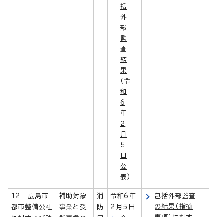
括
外
部
監
査
結
果
（令
和
6
年
2
月
5
日
公
表）
12 広島市
補助対象
消
令和6年
包括外部監査
の結果（指摘
都市整備公社
事業と受
防
2月5日
事項）に対す