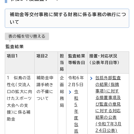
補助金等交付事務に関する財務に係る事務の執行につ
いて
表の幅を切り替える
監査結果
項目1
項目2
担
監査結果
措置・対応状況
当
等報告日
（公表年月日等）
局
1 似島の活
補助金申
企
令和6年
包括外部監査
の結果(指摘
性化（交流人
請手続き
画
2月5日
事項)に対す
口の拡大に向
の不備に
総
令
る措置事項及
和
けたスポーツ
ついて
務
び監査の意見
5
大会への支
局
に対する対応
年
援）に係る補
結果の公表
度
助金
(令和7年3月
包
24日公表)
括