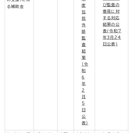
び監査の
度
る補助金
意見に対
包
する対応
括
結果の公
外
表(令和7
部
年3月24
監
日公表)
査
結
果
（令
和
6
年
2
月
5
日
公
表）