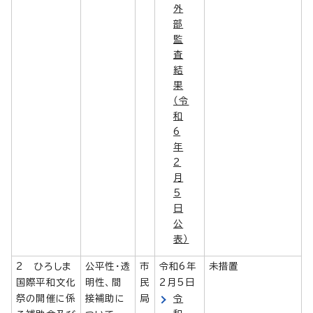
外
部
監
査
結
果
（令
和
6
年
2
月
5
日
公
表）
2 ひろしま
公平性・透
市
令和6年
未措置
国際平和文化
明性、間
民
2月5日
祭の開催に係
接補助に
局
令