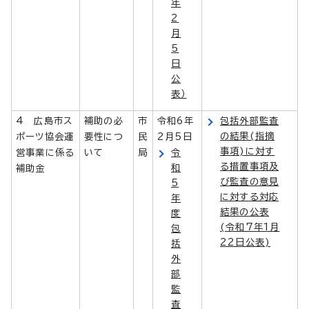
年
2
月
5
日
公
表）
4 広島市ス
補助の必
市
令和6年
包括外部監査
の結果(指摘
ポーツ協会運
要性につ
民
2月5日
事項)に対す
営事業に係る
いて
局
令
る措置事項及
和
補助金
び監査の意見
5
に対する対応
年
結果の公表
度
(令和7年1月
包
22日公表)
括
外
部
監
査