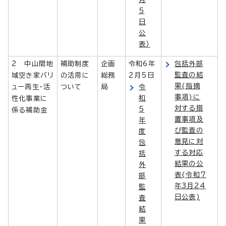
5
日
公
表）
2 中山間地
補助制度
企画
令和6年
包括外部
監査の結
域空き家バリ
の活用に
総務
2月5日
果(指摘
ュー再生・活
ついて
局
令
事項)に
和
性化事業に
対する措
5
係る補助金
置事項及
年
び監査の
度
意見に対
包
する対応
括
結果の公
外
表(令和7
部
年3月24
監
日公表)
査
結
果