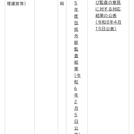
び監査の意見
5
理運営等）
局
に対する対応
年
結果の公表
度
（令和8年4月
包
15日公表）
括
外
部
監
査
結
果
（令
和
6
年
2
月
5
日
公