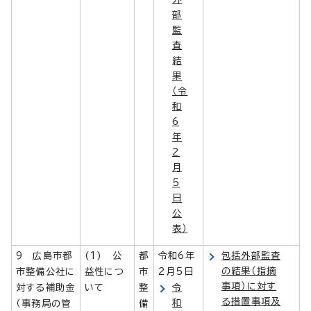
部
監
査
結
果
（令
和
6
年
2
月
5
日
公
表）
9 広島市都
(1) 公
都
令和6年
包括外部監査
の結果（指摘
市整備公社に
益性につ
市
2月5日
事項）に対す
対する補助金
いて
整
令
る措置事項及
和
（事務局の管
備