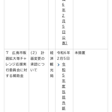
6
年
2
月
5
日
公
表）
7 広島市販
(2) 計
経
令和6年
未措置
路拡大等チャ
画変更の
済
2月5日
レンジ応援実
承認につ
観
令
和
行委員会に対
いて
光
5
する補助金
局
年
度
包
括
外
部