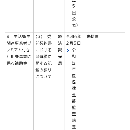
5
日
公
表）
8 生活衛生
(3) 委
経
令和6年
未措置
関連事業者プ
託契約書
済
2月5日
レミアム付き
における
観
令
和
利用券事業に
消費税に
光
5
係る補助金
関する記
局
年
載の誤り
度
について
包
括
外
部
監
査
結
果