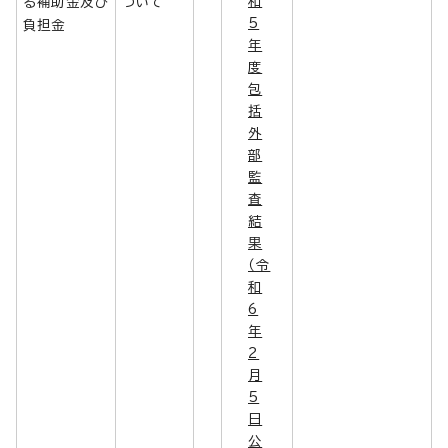
和
る補助金及び
ついて
5
負担金
年
度
包
括
外
部
監
査
結
果
（令
和
6
年
2
月
5
日
公