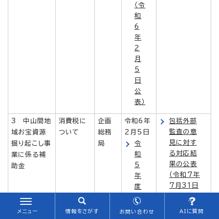
（令
和
6
年
2
月
5
日
公
表）
3 中山間地
消費税に
企画
令和6年
包括外部
監査の意
域お宝資源
ついて
総務
2月5日
見に対す
掘り起こし事
局
令
る対応結
和
業に係る補
果の公表
5
助金
（令和7年
年
7月31日
度
公表）
包
括
メニュー
情報をさがす
AIに質問
お問い合わせ
外