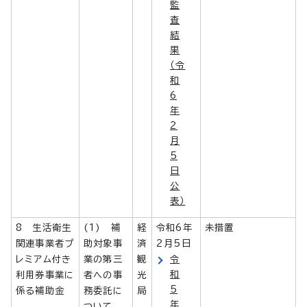
監
査
結
果
（令
和
6
年
2
月
5
日
公
表）
8 生活衛生
(1) 補
経
令和6年
未措置
関連事業者プ
助対象事
済
2月5日
レミアム付き
業の第三
観
令
和
利用券事業に
者への事
光
5
係る補助金
務委託に
局
年
ついて