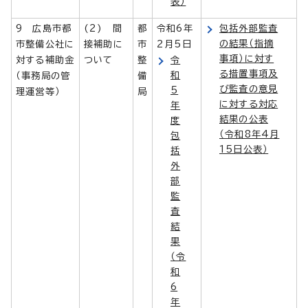
表）
9 広島市都
(2) 間
都
令和6年
包括外部監査
の結果（指摘
市整備公社に
接補助に
市
2月5日
事項）に対す
対する補助金
ついて
整
令
る措置事項及
和
（事務局の管
備
び監査の意見
5
理運営等）
局
に対する対応
年
結果の公表
度
（令和8年4月
包
15日公表）
括
外
部
監
査
結
果
（令
和
6
年