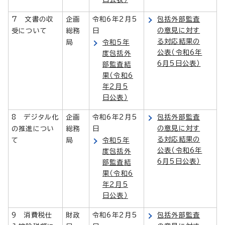
7 文書の収
企画
令和6年2月5
包括外部監査
の意見に対す
受について
総務
日
る対応結果の
局
令和5年
公表（令和6年
度包括外
6月5日公表）
部監査結
果（令和6
年2月5
日公表）
8 デジタル化
企画
令和6年2月5
包括外部監査
の意見に対す
の推進につい
総務
日
る対応結果の
て
局
令和5年
公表（令和6年
度包括外
6月5日公表）
部監査結
果（令和6
年2月5
日公表）
9 消費税仕
財政
令和6年2月5
包括外部監査