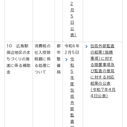
2
月
5
日
公
表）
10 広島駅
消費税の
都
令和6年
包括外部監査
の結果（指摘
周辺地区のま
仕入控除
市
2月5日
事項）に対す
ちづくりの推
税額に係
整
令
る措置事項及
和
進に係る補助
る処理に
備
び監査の意見
5
金
ついて
局
に対する対応
年
結果の公表
度
（令和7年4月
包
4日公表）
括
外
部
監
査