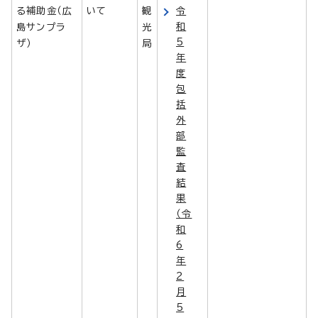
る補助金（広
いて
観
令
和
島サンプラ
光
5
ザ）
局
年
度
包
括
外
部
監
査
結
果
（令
和
6
年
2
月
5