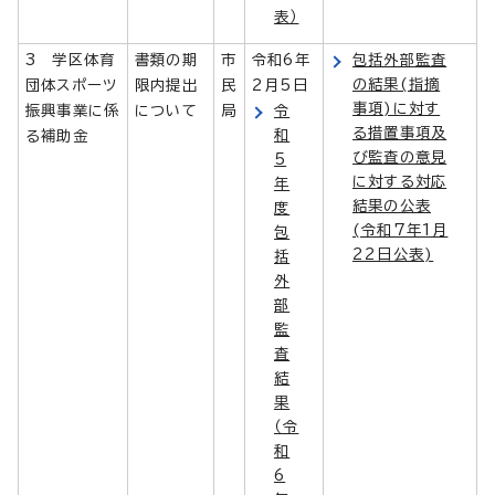
表）
3 学区体育
書類の期
市
令和6年
包括外部監査
の結果(指摘
団体スポーツ
限内提出
民
2月5日
事項)に対す
振興事業に係
について
局
令
る措置事項及
和
る補助金
び監査の意見
5
に対する対応
年
結果の公表
度
(令和7年1月
包
22日公表)
括
外
部
監
査
結
果
（令
和
6