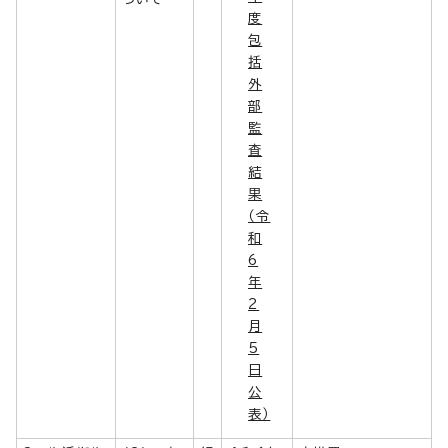
度
包
括
外
部
監
査
結
果
（令
和
6
年
2
月
5
日
公
表）