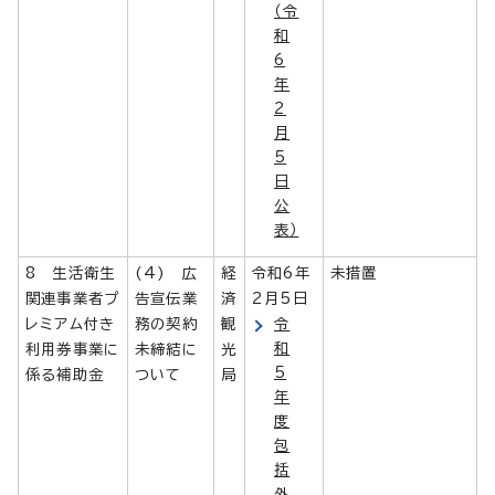
（令
和
6
年
2
月
5
日
公
表）
8 生活衛生
(4) 広
経
令和6年
未措置
関連事業者プ
告宣伝業
済
2月5日
レミアム付き
務の契約
観
令
和
利用券事業に
未締結に
光
5
係る補助金
ついて
局
年
度
包
括
外