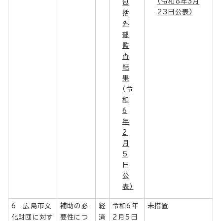
（令和8年3月
包
23日公表）
括
外
部
監
査
結
果
（令
和
6
年
2
月
5
日
公
表）
6 広島市文
補助の必
経
令和6年
未措置
化財団に対す
要性につ
済
2月5日