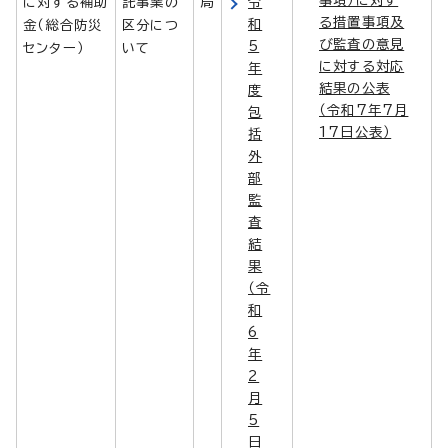
に対する補助
託事業の
局
令
る措置事項及
和
金（総合防災
区分につ
び監査の意見
5
センター）
いて
に対する対応
年
結果の公表
度
（令和7年7月
包
17日公表）
括
外
部
監
査
結
果
（令
和
6
年
2
月
5
日