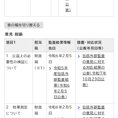
公
表）
表の幅を切り替える
意見 総論
項目1
担当
監査結果等報
措置・対応状況
局
告日
（公表年月日等）
1 公益上の必
財政
令和6年2月5
包括外部監査
の意見に対す
要性の検証に
局
日
る対応結果の
ついて
（※1）
令和5年
公表（令和7年
度包括外
10月29日公
部監査結
表）
果（令和6
年2月5
日公表）
2 効果測定
財政
令和6年2月5
包括外部監査
の意見に対す
について
局
日