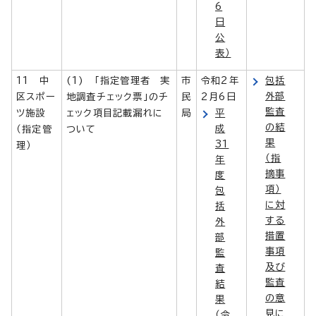
6
日
公
表）
11 中
(1) 「指定管理者 実
市
令和2年
包括
外部
区スポー
地調査チェック票」のチ
民
2月6日
監査
ツ施設
ェック項目記載漏れに
局
平
の結
成
（指定管
ついて
果
31
理）
（指
年
摘事
度
項）
包
に対
括
する
外
措置
部
事項
監
及び
査
監査
結
の意
果
見に
（令