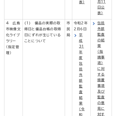
月11
表）
日公
表）
4 広島
(1) 備品の実際の取
市
令和2年
包括
外部
市映像文
得日と備品台帳の取得
民
2月6日
監査
化ライブ
日にずれが生じている
局
平
の結
成
ラリー
ことについて
果
31
（指定管
（指
年
理）
摘事
度
項）
包
に対
括
する
外
措置
部
事項
監
及び
査
監査
結
の意
果
見に
（令
対す
和