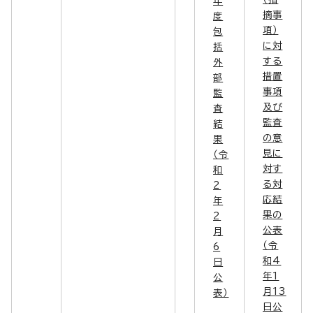
年
摘事
度
項）
包
に対
括
する
外
措置
部
事項
監
及び
査
監査
結
の意
果
見に
（令
対す
和
る対
2
応結
年
果の
2
公表
月
（令
6
和4
日
年1
公
月13
表）
日公