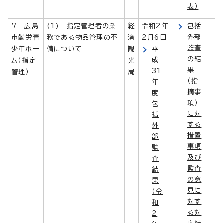
表）
7 広島
(1) 指定管理者の業
経
令和2年
包括
外部
市勤労青
務である物品管理の不
済
2月6日
監査
少年ホー
備について
観
平
の結
成
ム（指定
光
果
31
管理）
局
（指
年
摘事
度
項）
包
に対
括
する
外
措置
部
事項
監
及び
査
監査
結
の意
果
見に
（令
対す
和
る対
2
応結