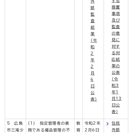
する
外
措置
部
事項
監
及び
査
監査
結
の意
果
見に
（令
対す
和
る対
2
応結
年
果の
2
公表
月
（令
6
和3
日
年1
公
月13
表）
日公
表）
5 広島
(1) 指定管理者の業
教
令和2年
包括
外部
市三滝少
務である備品管理の不
育
2月6日