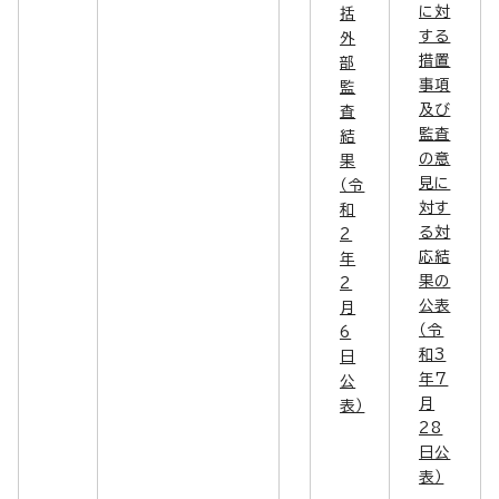
に対
括
する
外
措置
部
事項
監
及び
査
監査
結
の意
果
見に
（令
対す
和
る対
2
応結
年
果の
2
公表
月
（令
6
和3
日
年7
公
月
表）
28
日公
表）