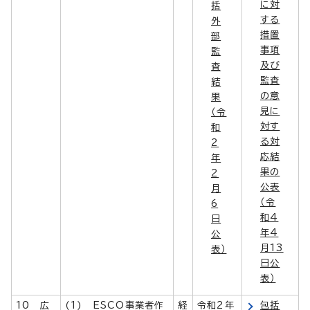
に対
括
する
外
措置
部
事項
監
及び
査
監査
結
の意
果
見に
（令
対す
和
る対
2
応結
年
果の
2
公表
月
（令
6
和4
日
年4
公
月13
表）
日公
表）
10 広
(1) ESCO事業者作
経
令和2年
包括