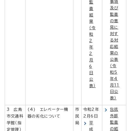
事項
監
及び
査
監査
結
の意
果
見に
（令
対す
和
る対
2
応結
年
果の
2
公表
月
（令
6
和5
日
年4
公
月11
表）
日公
表）
3 広島
(4) エレベーター機
市
令和2年
包括
外部
市交通科
器の劣化について
民
2月6日
監査
学館（指
局
平
の結
成
定管理）