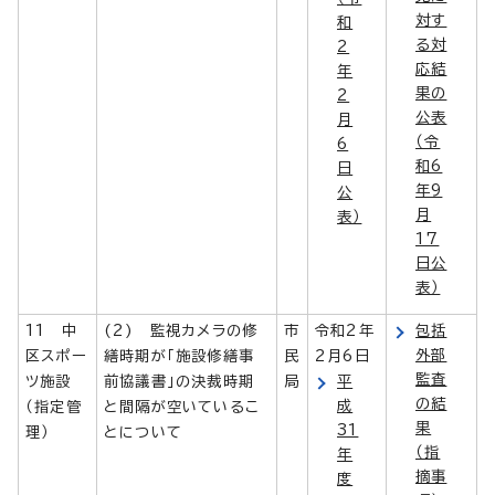
対す
和
る対
2
応結
年
果の
2
公表
月
（令
6
和6
日
年9
公
月
表）
17
日公
表）
11 中
(2) 監視カメラの修
市
令和2年
包括
外部
区スポー
繕時期が「施設修繕事
民
2月6日
監査
ツ施設
前協議書」の決裁時期
局
平
の結
成
（指定管
と間隔が空いているこ
果
31
理）
とについて
（指
年
摘事
度