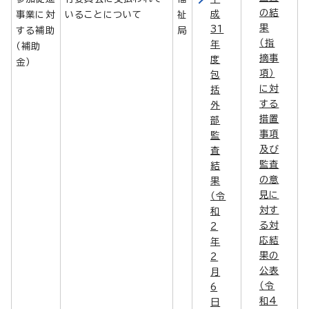
の結
成
事業に対
いることについて
祉
果
31
する補助
局
（指
年
（補助
摘事
度
金）
項）
包
に対
括
する
外
措置
部
事項
監
及び
査
監査
結
の意
果
見に
（令
対す
和
る対
2
応結
年
果の
2
公表
月
（令
6
和4
日