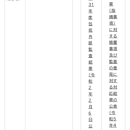
果
31
（指
年
摘事
度
項）
包
に対
括
する
外
措置
部
事項
監
及び
査
監査
結
の意
果
見に
（令
対す
和
る対
2
応結
年
果の
2
公表
月
（令
6
和5
日
年4
公