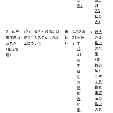
公
月
表）
28
日公
表）
2 広島
(2) 備品と設備の財
市
令和2年
包括
外部
市江波山
務会計システムへの計
民
2月6日
監査
気象館
上について
局
平
の結
成
（指定管
果
31
理）
（指
年
摘事
度
項）
包
に対
括
する
外
措置
部
事項
監
及び
査
監査
結
の意
果