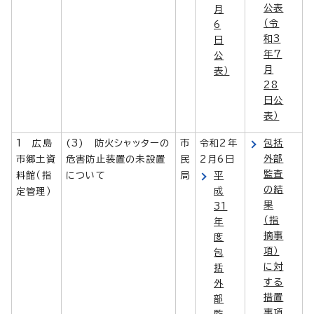
公表
月
（令
6
和3
日
年7
公
月
表）
28
日公
表）
1 広島
(3) 防火シャッターの
市
令和2年
包括
外部
市郷土資
危害防止装置の未設置
民
2月6日
監査
料館（指
について
局
平
の結
成
定管理）
果
31
（指
年
摘事
度
項）
包
に対
括
する
外
措置
部
事項
監