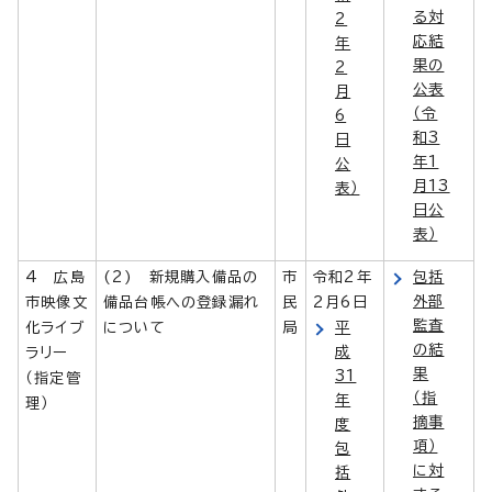
る対
2
応結
年
果の
2
公表
月
（令
6
和3
日
年1
公
月13
表）
日公
表）
4 広島
(2) 新規購入備品の
市
令和2年
包括
外部
市映像文
備品台帳への登録漏れ
民
2月6日
監査
化ライブ
について
局
平
の結
成
ラリー
果
31
（指定管
（指
年
理）
摘事
度
項）
包
に対
括