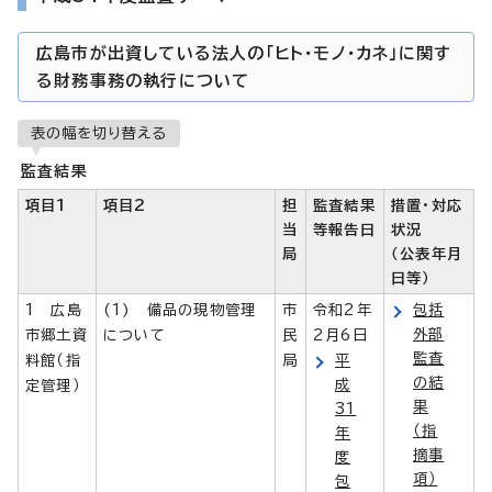
広島市が出資している法人の「ヒト・モノ・カネ」に関す
る財務事務の執行について
表の幅を切り替える
監査結果
項目1
項目2
担
監査結果
措置・対応
当
等報告日
状況
局
（公表年月
日等）
1 広島
(1) 備品の現物管理
市
令和2年
包括
外部
市郷土資
について
民
2月6日
監査
料館（指
局
平
の結
成
定管理）
果
31
（指
年
摘事
度
項）
包