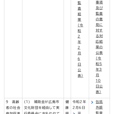
事項
監
及び
査
監査
結
の意
果
見に
（令
対す
和
る対
2
応結
年
果の
2
公表
月
（令
6
和5
日
年3
公
月
表）
10
日公
表）
9 高齢
(1) 補助金が広島市
健
令和2年
包括
外部
者の社会
文化財団を経由して実
康
2月6日
監査
参加促進
行委員会に支払われて
福
平