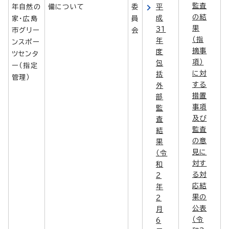
監査
年自然の
備について
委
平
の結
成
家・広島
員
果
31
市グリー
会
（指
年
ンスポー
摘事
度
ツセンタ
項）
包
ー（指定
に対
括
管理）
する
外
措置
部
事項
監
及び
査
監査
結
の意
果
見に
（令
対す
和
る対
2
応結
年
果の
2
公表
月
（令
6