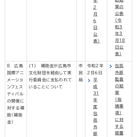
年
果の
2
公表
月
（令
6
和3
日
年3
公
月18
表）
日公
表）
8 広島
(1) 補助金が広島市
市
令和2年
包括
外部
国際アニ
文化財団を経由して実
民
2月6日
監査
メーショ
行委員会に支払われて
局
平
の結
成
ンフェス
いることについて
果
31
ティバル
（指
年
の開催に
摘事
度
対する補
項）
包
助（補助
に対
括
金）
する
外
措置
部