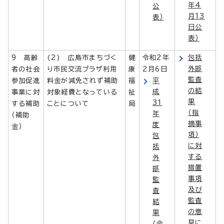
年4
公
月13
表）
日公
表）
9 高齢
(2) 広島市まちづく
健
令和2年
包括
外部
者の社会
り市民交流プラザ利用
康
2月6日
監査
参加促進
料金が減免されず補助
福
平
の結
成
事業に対
対象経費となっている
祉
果
31
する補助
ことについて
局
（指
年
（補助
摘事
度
金）
項）
包
に対
括
する
外
措置
部
事項
監
及び
査
監査
結
の意
果
見に
（令