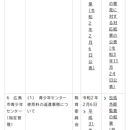
の意
果
見に
（令
対す
和
る対
2
応結
年
果の
2
公表
月
（令
6
和3
日
年11
公
月
表）
24
日公
表）
6 広島
(1) 青少年センター
教
令和2年
包括
外部
市青少年
使用料の返還事務につ
育
2月6日
監査
センター
いて
委
平
の結
成
（指定管
員
果
31
理）
会
（指