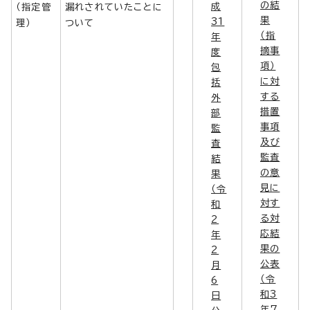
の結
成
（指定管
漏れされていたことに
果
31
理）
ついて
（指
年
摘事
度
項）
包
に対
括
する
外
措置
部
事項
監
及び
査
監査
結
の意
果
見に
（令
対す
和
る対
2
応結
年
果の
2
公表
月
（令
6
和3
日
年7