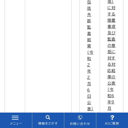
項）
包
に対
括
する
外
措置
部
事項
監
及び
査
監査
結
の意
果
見に
（令
対す
和
る対
2
応結
年
果の
2
公表
月
（令
6
和6
日
年9
公
月
表）
17
日公
メニュー
情報をさがす
AIに質問
お問い合わせ
表）