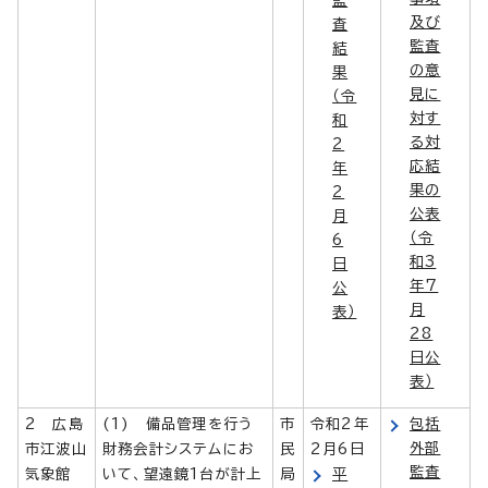
及び
査
監査
結
の意
果
見に
（令
対す
和
る対
2
応結
年
果の
2
公表
月
（令
6
和3
日
年7
公
月
表）
28
日公
表）
2 広島
(1) 備品管理を行う
市
令和2年
包括
外部
市江波山
財務会計システムにお
民
2月6日
監査
気象館
いて、望遠鏡1台が計上
局
平