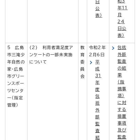
和3
日
年11
公
月
表）
24
日公
表）
5 広島
(2) 利用者満足度ア
教
令和2年
包括
外部
市三滝少
ンケートの一部未実施
育
2月6日
監査
年自然の
について
委
平
の結
成
家・広島
員
果
31
市グリー
会
（指
年
ンスポー
摘事
度
ツセンタ
項）
包
ー（指定
に対
括
管理）
する
外
措置
部
事項
監
及び
査
監査
結