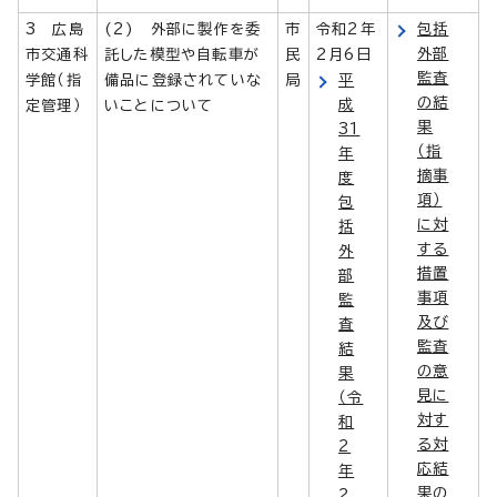
3 広島
(2) 外部に製作を委
市
令和2年
包括
外部
市交通科
託した模型や自転車が
民
2月6日
監査
学館（指
備品に登録されていな
局
平
の結
成
定管理）
いことについて
果
31
（指
年
摘事
度
項）
包
に対
括
する
外
措置
部
事項
監
及び
査
監査
結
の意
果
見に
（令
対す
和
る対
2
応結
年
果の
2