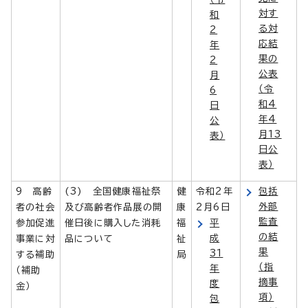
対す
和
る対
2
応結
年
果の
2
公表
月
（令
6
和4
日
年4
公
月13
表）
日公
表）
9 高齢
(3) 全国健康福祉祭
健
令和2年
包括
外部
者の社会
及び高齢者作品展の開
康
2月6日
監査
参加促進
催日後に購入した消耗
福
平
の結
成
事業に対
品について
祉
果
31
する補助
局
（指
年
（補助
摘事
度
金）
項）
包