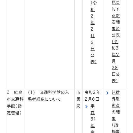
見に
（令
対す
和
る対
2
応結
年
果の
2
公表
月
（令
6
和3
日
年7
公
月
表）
28
日公
表）
3 広島
(1) 交通科学館の入
市
令和2年
包括
外部
市交通科
場者総数について
民
2月6日
監査
学館（指
局
平
の結
成
定管理）
果
31
（指
年
摘事
度