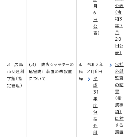
公表
月
（令
6
和3
日
年7
公
月
表）
28
日公
表）
3 広島
(3) 防火シャッターの
市
令和2年
包括
外部
市交通科
危害防止装置の未設置
民
2月6日
監査
学館（指
について
局
平
の結
成
定管理）
果
31
（指
年
摘事
度
項）
包
に対
括
する
外
措置
部