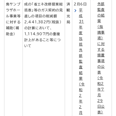
外部
島サンプ
成の「省エネ改修提案総
済
2月6日
監査
ラザホー
括表」等のガス契約の見
観
平
の結
成
ル事業等
直しの項目の削減額
光
果
31
に対する
2,441,382円（税抜）
局
（指
年
補助（補
の計算において、
摘事
度
助金）
1,114,907円の重複
項）
包
計上があること等につ
に対
括
いて
する
外
措置
部
事項
監
の公
査
表
結
（令
果
和2
（令
年7
和
月
2
29
年
日公
2
表）
月