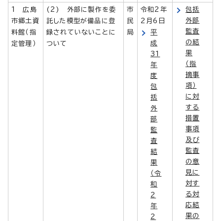
1 広島
(2) 外部に製作を委
市
令和2年
包括
外部
市郷土資
託した模型が備品に登
民
2月6日
監査
料館（指
録されていないことに
局
平
の結
成
定管理）
ついて
果
31
（指
年
摘事
度
項）
包
に対
括
する
外
措置
部
事項
監
及び
査
監査
結
の意
果
見に
（令
対す
和
る対
2
応結
年
果の
2