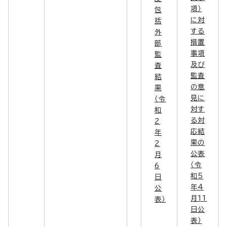
項）
包
に対
括
する
外
措置
部
事項
監
及び
査
監査
結
の意
果
見に
（令
対す
和
る対
2
応結
年
果の
2
公表
月
（令
6
和5
日
年4
公
月11
表）
日公
表）