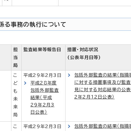
係る事務の執行について
担
監査結果等報告日
措置・対応状況
当
(公表年月日等)
局
包括外部監査の結果（指摘
こ
平成29年2月3日
に対する措置事項及び監査
平成28年度
ど
見に対する対応結果の公表
包括外部監査
も
2年2月12日公表）
結果（平成
未
29年2月3
来
日公表）
局
包括外部監査の結果（指摘
こ
平成29年2月3日