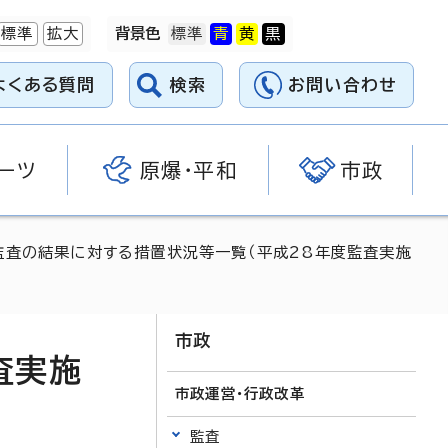
標準
拡大
背景色
よくある質問
検索
お問い合わせ
ーツ
原爆・平和
市政
監査の結果に対する措置状況等一覧（平成28年度監査実施
市政
査実施
市政運営・行政改革
監査