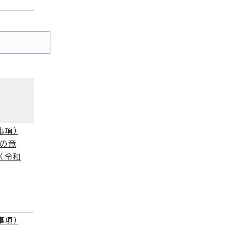
事項）
の意
（令和
事項）