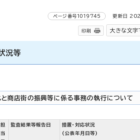
ページ番号
1019745
更新日
20
大きな文字
印刷
状況等
化と商店街の振興等に係る事務の執行について
担
監査結果等報告日
措置・対応状況
当
(公表年月日等)