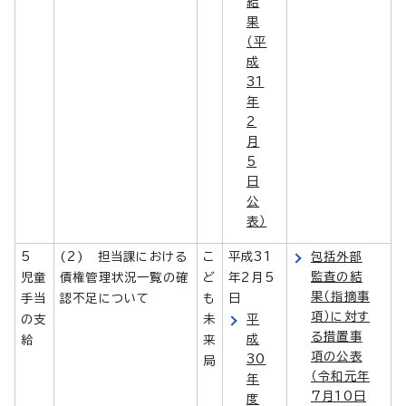
結
果
（平
成
31
年
2
月
5
日
公
表）
5
(2) 担当課における
こ
平成31
包括外部
監査の結
児童
債権管理状況一覧の確
ど
年2月5
果（指摘事
手当
認不足について
も
日
項）に対す
の支
未
平
る措置事
成
給
来
項の公表
30
局
（令和元年
年
7月10日
度