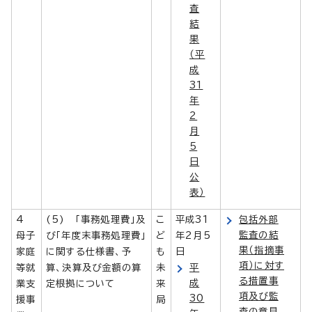
査
結
果
（平
成
31
年
2
月
5
日
公
表）
4
(5) 「事務処理費」及
こ
平成31
包括外部
監査の結
母子
び「年度末事務処理費」
ど
年2月5
果（指摘事
家庭
に関する仕様書、予
も
日
項）に対す
等就
算、決算及び金額の算
未
平
る措置事
成
業支
定根拠について
来
項及び監
30
援事
局
査の意見