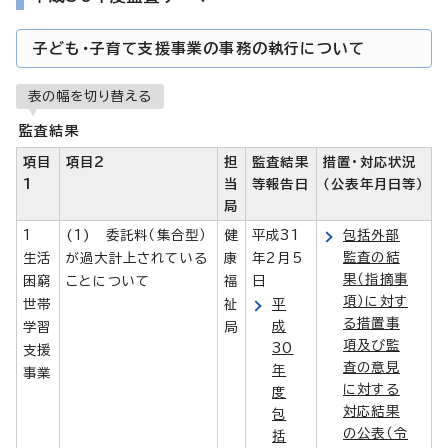
子ども・子育て支援事業の事務の執行について
表の幅を切り替える
監査結果
項目
項目2
担
監査結果
措置・対応状況
1
当
等報告日
（公表年月日等）
局
1
(1) 委託料（集合型）
健
平成31
包括外部
監査の結
生活
が過大計上されている
康
年2月5
果（指摘事
困窮
ことについて
福
日
項）に対す
世帯
祉
平
る措置事
成
学習
局
項及び監
30
支援
査の意見
年
事業
に対する
度
対応結果
包
の公表（令
括