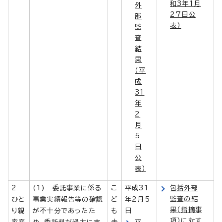
和3年1月
外
27日公
部
表）
監
査
結
果
（平
成
31
年
2
月
5
日
公
表）
2
(1) 委託事業に係る
こ
平成31
包括外部
監査の結
ひと
事業実績報告等の確認
ど
年2月5
果（指摘事
り親
が不十分であったた
も
日
項）に対す
家庭
め、委託料が過大に支
未
平