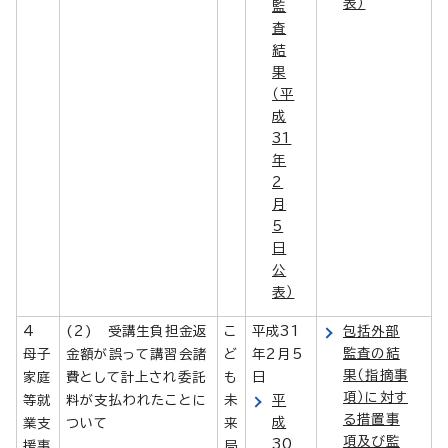
表）
監
査
結
果
（平
成
31
年
2
月
5
日
公
表）
4
(2) 受講生負担金返
こ
平成31
包括外部
監査の結
母子
金額が誤って講習会諸
ど
年2月5
果（指摘事
家庭
費として計上され委託
も
日
項）に対す
等就
料が支払われたことに
未
平
る措置事
成
業支
ついて
来
項及び監
30
援事
局