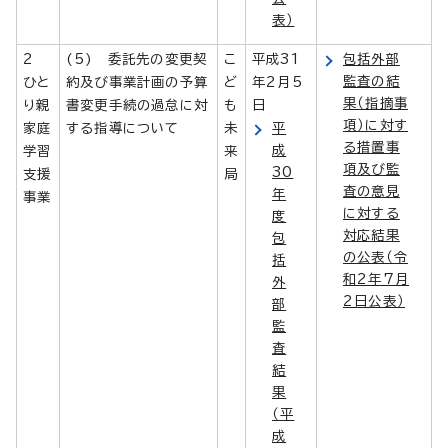
表）
2
(5) 委託先の変更契
こ
平成31
包括外部
監査の結
ひと
約及び事業計画の予算
ど
年2月5
果（指摘事
り親
書変更手続の過怠に対
も
日
項）に対す
家庭
する指導について
未
平
る措置事
成
学習
来
項及び監
30
支援
局
査の意見
年
事業
に対する
度
対応結果
包
の公表（令
括
和2年7月
外
2日公表）
部
監
査
結
果
（平
成