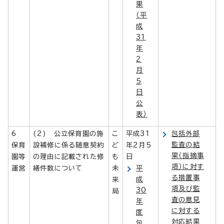
果
（平
成
31
年
2
月
5
日
公
表）
6
(2) 公立保育園の施
こ
平成31
包括外部
監査の結
保育
設補修に係る随意契約
ど
年2月5
果（指摘事
園等
の理由に記載された修
も
日
項）に対す
運営
繕件数について
未
平
る措置事
成
来
項及び監
30
局
査の意見
年
に対する
度
対応結果
包