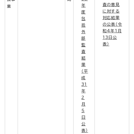
査の意見
年
業
に対する
度
対応結果
包
の公表（令
括
和4年1月
外
13日公
部
表）
監
査
結
果
（平
成
31
年
2
月
5
日
公
表）