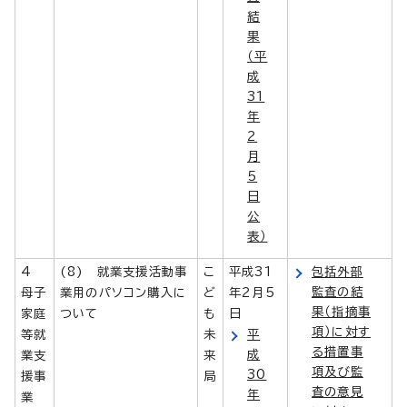
結
果
（平
成
31
年
2
月
5
日
公
表）
4
(8) 就業支援活動事
こ
平成31
包括外部
監査の結
母子
業用のパソコン購入に
ど
年2月5
果（指摘事
家庭
ついて
も
日
項）に対す
等就
未
平
る措置事
成
業支
来
項及び監
30
援事
局
査の意見
年
業