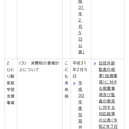
成
31
年
2
月
5
日
公
表）
2
(3) 消費税の重複計
こ
平成31
包括外部
監査の結
ひと
上について
ど
年2月5
果（指摘事
り親
も
日
項）に対す
家庭
未
平
る措置事
成
学習
来
項及び監
30
支援
局
査の意見
年
事業
に対する
度
対応結果
包
の公表（令
括
和2年7月
外