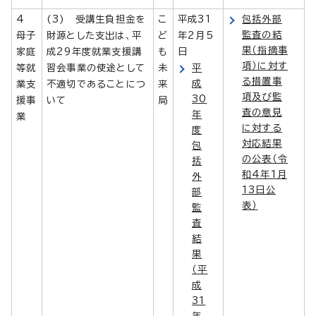
4
(3) 受講生負担金を
こ
平成31
包括外部
監査の結
母子
財源とした支出は、平
ど
年2月5
果（指摘事
家庭
成29年度就業支援講
も
日
項）に対す
等就
習会事業の使途として
未
平
る措置事
成
業支
不適切であることにつ
来
項及び監
30
援事
いて
局
査の意見
年
業
に対する
度
対応結果
包
の公表（令
括
和4年1月
外
13日公
部
表）
監
査
結
果
（平
成
31
年