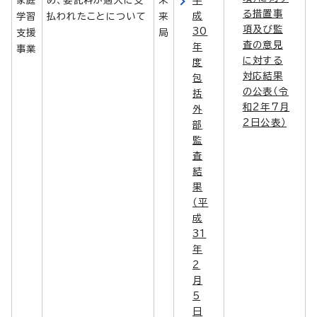
る措置事
成
学習
払われたことについて
来
項及び監
30
支援
局
査の意見
年
事業
に対する
度
対応結果
包
の公表（令
括
和2年7月
外
2日公表）
部
監
査
結
果
（平
成
31
年
2
月
5
日