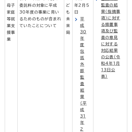
監査の結
母子
委託料の対象に平成
ど
年2月5
果（指摘事
家庭
30年度の事業に用い
も
日
項）に対す
等就
るためのものが含まれ
未
平
る措置事
成
業支
ていたことについて
来
項及び監
30
援事
局
査の意見
年
業
に対する
度
対応結果
包
の公表（令
括
和4年1月
外
13日公
部
表）
監
査
結
果
（平
成
31
年
2