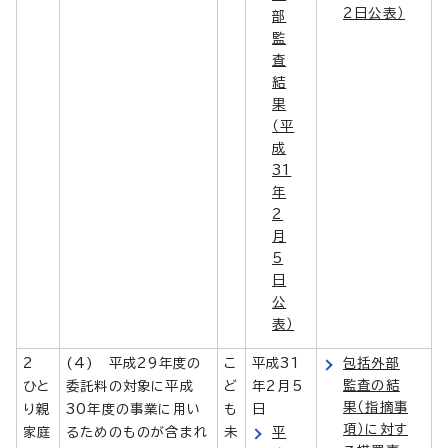
2日公表）
部
監
査
結
果
（平
成
31
年
2
月
5
日
公
表）
2
(4) 平成29年度の
こ
平成31
包括外部
監査の結
ひと
委託料の対象に平成
ど
年2月5
果（指摘事
り親
30年度の事業に用い
も
日
項）に対す
家庭
るためのものが含まれ
未
平