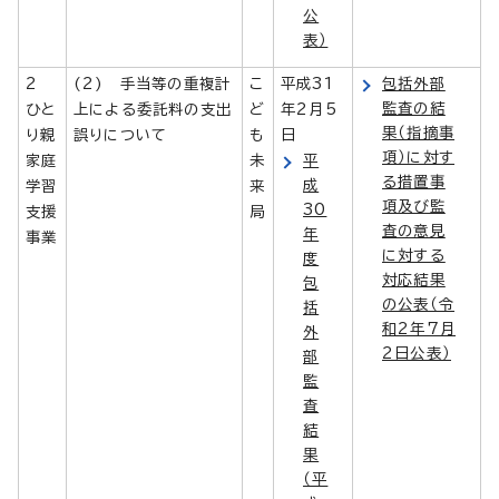
公
表）
2
(2) 手当等の重複計
こ
平成31
包括外部
監査の結
ひと
上による委託料の支出
ど
年2月5
果（指摘事
り親
誤りについて
も
日
項）に対す
家庭
未
平
る措置事
成
学習
来
項及び監
30
支援
局
査の意見
年
事業
に対する
度
対応結果
包
の公表（令
括
和2年7月
外
2日公表）
部
監
査
結
果
（平