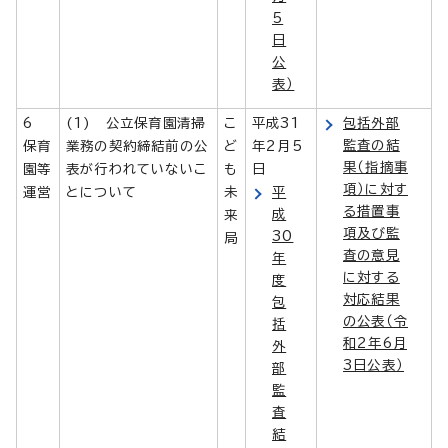
5
日
公
表）
6
(1) 公立保育園清掃
こ
平成31
包括外部
監査の結
保育
業務の契約締結前の公
ど
年2月5
果（指摘事
園等
表が行われていないこ
も
日
項）に対す
運営
とについて
未
平
る措置事
成
来
項及び監
30
局
査の意見
年
に対する
度
対応結果
包
の公表（令
括
和2年6月
外
3日公表）
部
監
査
結