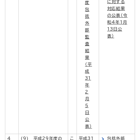
に対する
度
対応結果
包
の公表（令
括
和4年1月
外
13日公
部
表）
監
査
結
果
（平
成
31
年
2
月
5
日
公
表）
4
(9) 平成29年度の
こ
平成31
包括外部