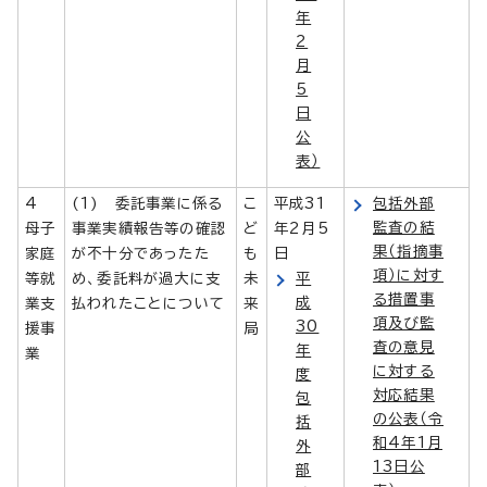
年
2
月
5
日
公
表）
4
(1) 委託事業に係る
こ
平成31
包括外部
監査の結
母子
事業実績報告等の確認
ど
年2月5
果（指摘事
家庭
が不十分であったた
も
日
項）に対す
等就
め、委託料が過大に支
未
平
る措置事
成
業支
払われたことについて
来
項及び監
30
援事
局
査の意見
年
業
に対する
度
対応結果
包
の公表（令
括
和4年1月
外
13日公
部