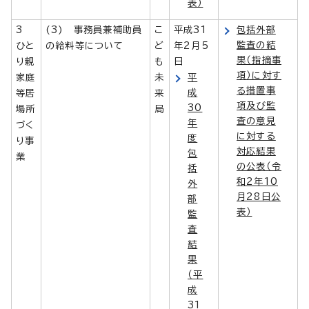
表）
3
(3) 事務員兼補助員
こ
平成31
包括外部
監査の結
ひと
の給料等について
ど
年2月5
果（指摘事
り親
も
日
項）に対す
家庭
未
平
る措置事
成
等居
来
項及び監
30
場所
局
査の意見
年
づく
に対する
度
り事
対応結果
包
業
の公表（令
括
和2年10
外
月28日公
部
表）
監
査
結
果
（平
成
31