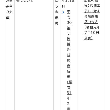
監査の結
児童
分について
ど
年2月5
果（指摘事
手当
も
日
項）に対す
の支
未
平
る措置事
成
給
来
項の公表
30
局
（令和元年
年
7月10日
度
公表）
包
括
外
部
監
査
結
果
（平
成
31
年
2
月