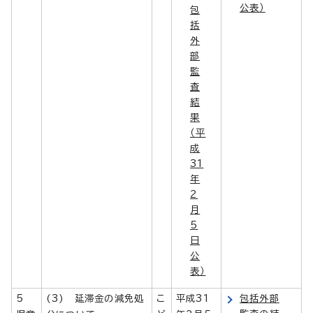
公表）
包
括
外
部
監
査
結
果
（平
成
31
年
2
月
5
日
公
表）
5
(3) 延滞金の減免処
こ
平成31
包括外部