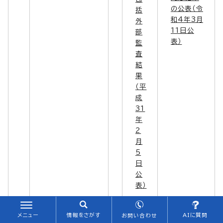
の公表（令
括
和4年3月
外
11日公
部
表）
監
査
結
果
（平
成
31
年
2
月
5
日
公
表）
7
(1) 施行伺契約依頼
道
平成31
包括外部
監査の結
安
伺の職務権限規程違反
路
年2月5
メニュー
情報をさがす
AIに質問
お問い合わせ