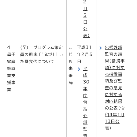
2
月
5
日
公
表）
4
(7) プログラム策定
こ
平成31
包括外部
監査の結
母子
員の期末手当に計上し
ど
年2月5
果（指摘事
家庭
た昼食代について
も
日
項）に対す
等就
未
平
る措置事
成
業支
来
項及び監
30
援事
局
査の意見
年
業
に対する
度
対応結果
包
の公表（令
括
和4年1月
外
13日公
部
表）
監
査