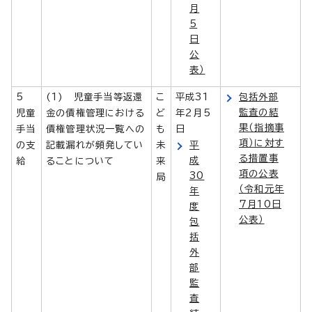
月
5
日
公
表）
5
(1) 児童手当等返還
こ
平成31
包括外部
監査の結
児童
金の債権管理における
ど
年2月5
果（指摘事
手当
債権管理状況一覧への
も
日
項）に対す
の支
記載漏れが頻発してい
未
平
る措置事
成
給
ることについて
来
項の公表
30
局
（令和元年
年
7月10日
度
公表）
包
括
外
部
監
査