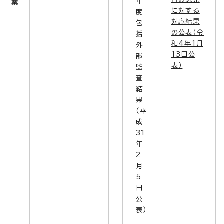
年
業
に対する
度
対応結果
包
の公表（令
括
和4年1月
外
13日公
部
表）
監
査
結
果
（平
成
31
年
2
月
5
日
公
表）