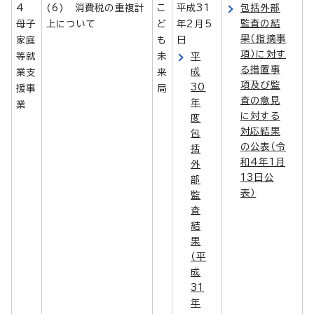
4
(6) 消費税の重複計
こ
平成31
包括外部
監査の結
母子
上について
ど
年2月5
果（指摘事
家庭
も
日
項）に対す
等就
未
平
る措置事
成
業支
来
項及び監
30
援事
局
査の意見
年
業
に対する
度
対応結果
包
の公表（令
括
和4年1月
外
13日公
部
表）
監
査
結
果
（平
成
31
年