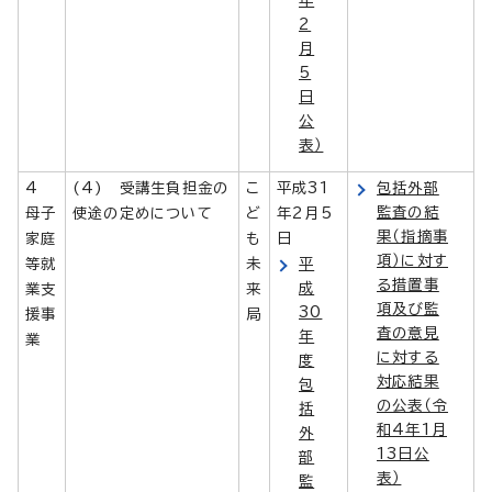
2
月
5
日
公
表）
4
(4) 受講生負担金の
こ
平成31
包括外部
監査の結
母子
使途の定めについて
ど
年2月5
果（指摘事
家庭
も
日
項）に対す
等就
未
平
る措置事
成
業支
来
項及び監
30
援事
局
査の意見
年
業
に対する
度
対応結果
包
の公表（令
括
和4年1月
外
13日公
部
表）
監