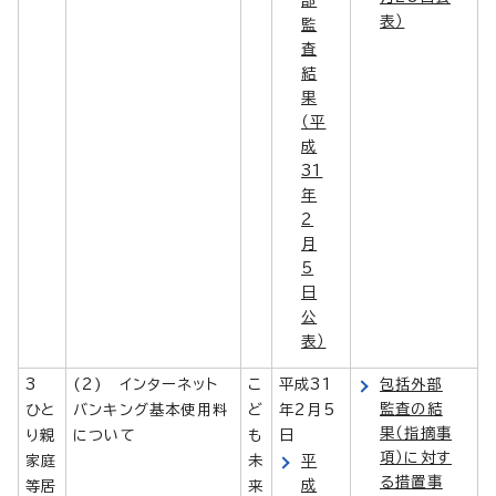
表）
監
査
結
果
（平
成
31
年
2
月
5
日
公
表）
3
(2) インターネット
こ
平成31
包括外部
監査の結
ひと
バンキング基本使用料
ど
年2月5
果（指摘事
り親
について
も
日
項）に対す
家庭
未
平
る措置事
成
等居
来