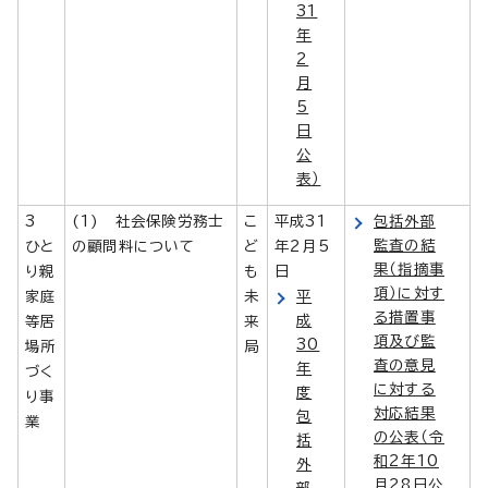
31
年
2
月
5
日
公
表）
3
(1) 社会保険労務士
こ
平成31
包括外部
監査の結
ひと
の顧問料について
ど
年2月5
果（指摘事
り親
も
日
項）に対す
家庭
未
平
る措置事
成
等居
来
項及び監
30
場所
局
査の意見
年
づく
に対する
度
り事
対応結果
包
業
の公表（令
括
和2年10
外
月28日公
部