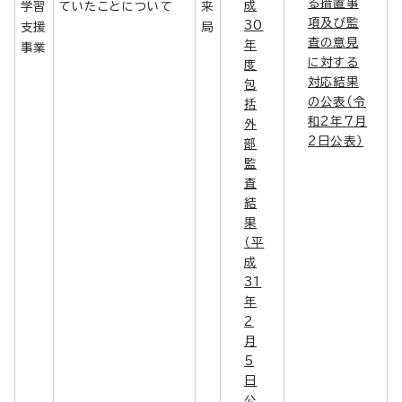
る措置事
成
学習
ていたことについて
来
項及び監
30
支援
局
査の意見
年
事業
に対する
度
対応結果
包
の公表（令
括
和2年7月
外
2日公表）
部
監
査
結
果
（平
成
31
年
2
月
5
日
公