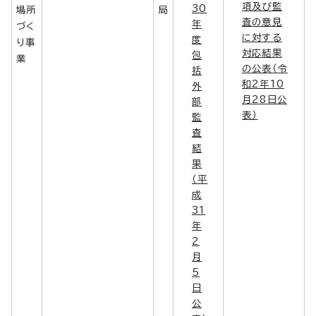
項及び監
30
場所
局
査の意見
年
づく
に対する
度
り事
対応結果
包
業
の公表（令
括
和2年10
外
月28日公
部
表）
監
査
結
果
（平
成
31
年
2
月
5
日
公