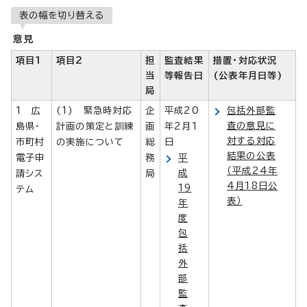
表の幅を切り替える
意見
項目1
項目2
担
監査結果
措置・対応状況
当
等報告日
(公表年月日等)
局
1 広
(1) 緊急時対応
企
平成20
包括外部監
査の意見に
島県・
計画の策定と訓練
画
年2月1
対する対応
市町村
の実施について
総
日
結果の公表
電子申
務
平
（平成24年
成
請シス
局
4月18日公
19
テム
表）
年
度
包
括
外
部
監