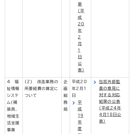
果
（平
成
20
年
2
月
1
日
公
表）
4 福
(2) 改造業務の
企
平成20
包括外部監
査の意見に
祉情報
所要経費の算定に
画
年2月1
対する対応
システ
ついて
総
日
結果の公表
ム(補
務
平
（平成24年
成
装具、
局
4月18日公
19
地域生
表）
年
活支援
度
事業