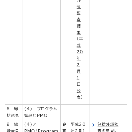
部
監
査
結
果
（平
成
20
年
2
月
1
日
公
表）
8 総
(4) プログラム
-
-
-
括意見
管理とPMO
8 総
(4)ア
企
平成20
包括外部監
査の意見に
括意見
PMO(Program
画
年2月1