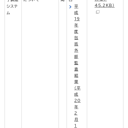
45.2KB）
システ
平
成
ム
19
年
度
包
括
外
部
監
査
結
果
（平
成
20
年
2
月
1