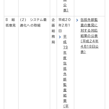
公
表）
8 総
(2) システム最
企
平成20
包括外部監
査の意見に
括意見
適化への取組
画
年2月1
対する対応
総
日
結果の公表
務
平
（平成24年
成
局
4月18日公
19
表）
年
度
包
括
外
部
監
査
結
果
（平