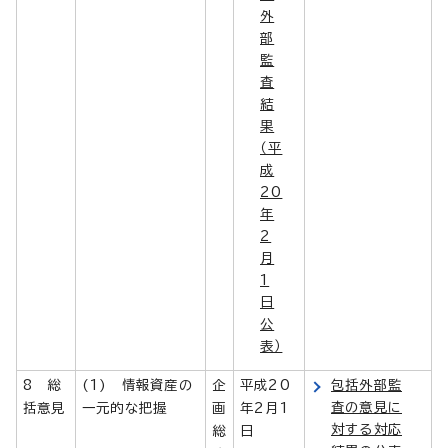
外
部
監
査
結
果
（平
成
20
年
2
月
1
日
公
表）
8 総
(1) 情報資産の
企
平成20
包括外部監
査の意見に
括意見
一元的な把握
画
年2月1
対する対応
総
日