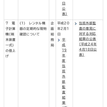
日
公
表）
7 電
(1) レンタル機
企
平成20
包括外部監
査の意見に
子計算
器の定期的な現物
画
年2月1
対する対応
機(端
確認について
総
日
結果の公表
末装置
務
平
（平成24年
成
一式)
局
4月18日公
19
の借上
表）
年
げ
度
包
括
外
部
監
査
結
果