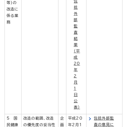
包
等)の
括
改造に
外
係る業
部
務
監
査
結
果
（平
成
20
年
2
月
1
日
公
表）
5 国
改造の範囲、改造
企
平成20
包括外部監
査の意見に
民健康
の優先度の妥当性
画
年2月1