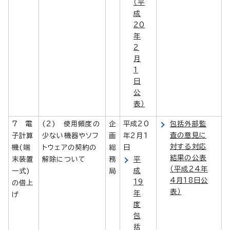
（平
成
20
年
2
月
1
日
公
表）
7 電
(2) 使用頻度の
企
平成20
包括外部監
査の意見に
子計算
少ない機器やソフ
画
年2月1
対する対応
機(端
トウェアの契約の
総
日
結果の公表
末装置
解除について
務
平
（平成24年
成
一式)
局
4月18日公
19
の借上
表）
年
げ
度
包
括