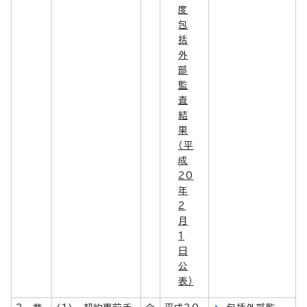
度
包
括
外
部
監
査
結
果
（平
成
20
年
2
月
1
日
公
表）