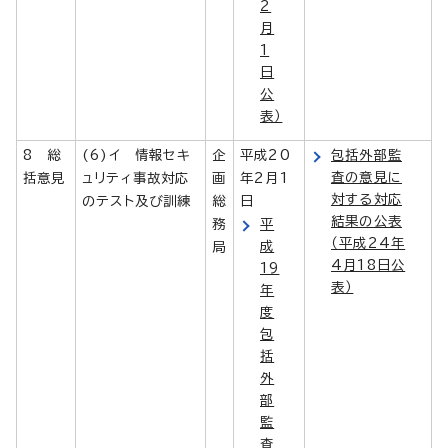
2
月
1
日
公
表）
8 総
(6)イ 情報セキ
企
平成20
包括外部監
査の意見に
括意見
ュリティ事故対応
画
年2月1
対する対応
のテスト及び訓練
総
日
結果の公表
務
平
（平成24年
成
局
4月18日公
19
表）
年
度
包
括
外
部
監
査