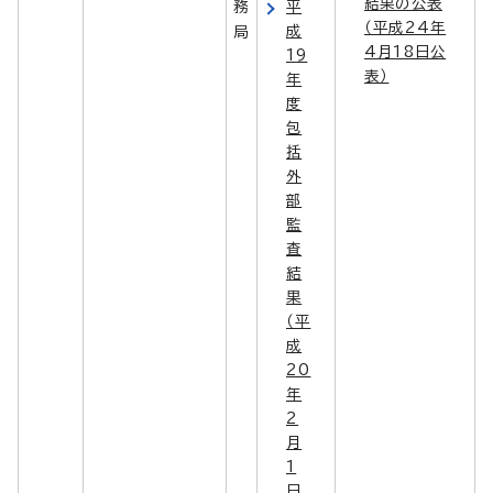
結果の公表
務
平
（平成24年
成
局
4月18日公
19
表）
年
度
包
括
外
部
監
査
結
果
（平
成
20
年
2
月
1
日