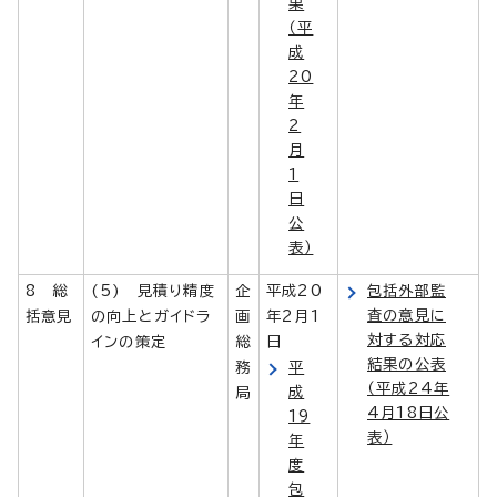
果
（平
成
20
年
2
月
1
日
公
表）
8 総
(5) 見積り精度
企
平成20
包括外部監
査の意見に
括意見
の向上とガイドラ
画
年2月1
対する対応
インの策定
総
日
結果の公表
務
平
（平成24年
成
局
4月18日公
19
表）
年
度
包