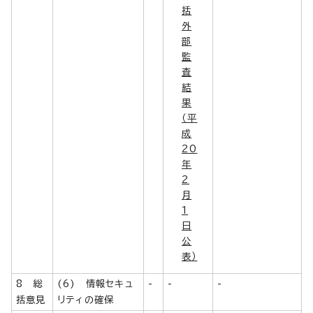
括
外
部
監
査
結
果
（平
成
20
年
2
月
1
日
公
表）
8 総
(6) 情報セキュ
-
-
-
括意見
リティの確保