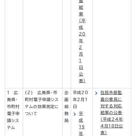
査
結
果
（平
成
20
年
2
月
1
日
公
表）
1 広
(2) 広島県・市
企
平成20
包括外部監
査の意見に
島県・
町村電子申請シス
画
年2月1
対する対応
市町村
テムの効果測定に
総
日
結果の公表
電子申
ついて
務
平
（平成24年
成
請シス
局
4月18日公
19
テム
表）
年