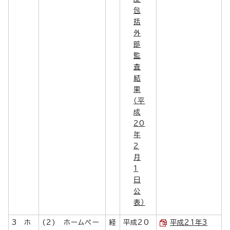
包
括
外
部
監
査
結
果
（平
成
20
年
2
月
1
日
公
表）
3 ホ
(2) ホームペー
経
平成20
平成21年3