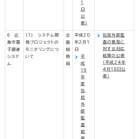
1
日
公
表）
6 広
(1) システム開
企
平成20
包括外部監
査の意見に
島市電
発プロジェクトの
画
年2月1
対する対応
子調達
モニタリングにつ
総
日
結果の公表
システ
いて
務
平
（平成24年
成
ム
局
4月18日公
19
表）
年
度
包
括
外
部
監
査
結
果