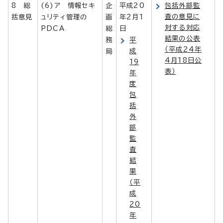
8 総
(6)ア 情報セキ
企
平成20
包括外部監
査の意見に
括意見
ュリティ管理の
画
年2月1
対する対応
PDCA
総
日
結果の公表
務
平
（平成24年
成
局
4月18日公
19
表）
年
度
包
括
外
部
監
査
結
果
（平
成
20
年