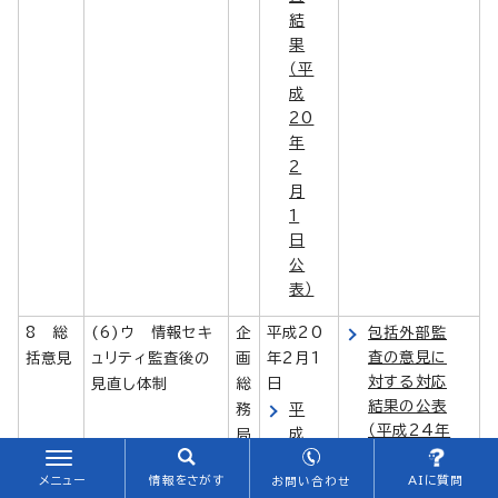
結
果
（平
成
20
年
2
月
1
日
公
表）
8 総
(6)ウ 情報セキ
企
平成20
包括外部監
査の意見に
括意見
ュリティ監査後の
画
年2月1
対する対応
見直し体制
総
日
結果の公表
務
平
（平成24年
成
局
4月18日公
19
表）
年
メニュー
情報をさがす
AIに質問
お問い合わせ