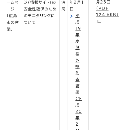
月23日
ームペ
ジ(情報サイト)の
済
年2月1
（PDF
ージ
安全性確保のため
局
日
124.6KB）
「広島
のモニタリングに
平
成
市の産
ついて
19
業」
年
度
包
括
外
部
監
査
結
果
（平
成
20
年
2