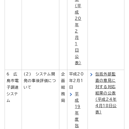
（平
成
20
年
2
月
1
日
公
表）
6 広
(2) システム開
企
平成20
包括外部監
査の意見に
島市電
発の事後評価につ
画
年2月1
対する対応
子調達
いて
総
日
結果の公表
システ
務
平
（平成24年
成
ム
局
4月18日公
19
表）
年
度
包