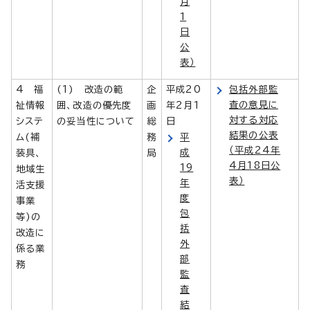
月
1
日
公
表）
4 福
(1) 改造の範
企
平成20
包括外部監
査の意見に
祉情報
囲、改造の優先度
画
年2月1
対する対応
システ
の妥当性について
総
日
結果の公表
ム(補
務
平
（平成24年
成
装具、
局
4月18日公
19
地域生
表）
年
活支援
度
事業
包
等)の
括
改造に
外
係る業
部
務
監
査
結