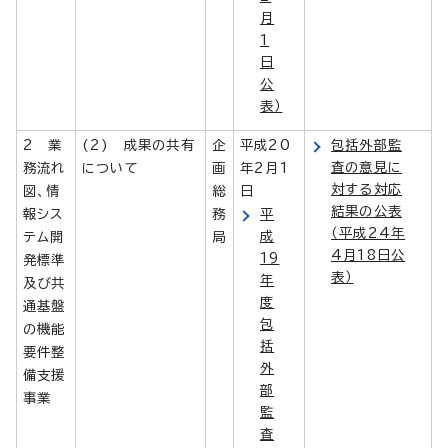
月
1
日
公
表）
2 業
(2) 成果の共有
企
平成20
包括外部監
査の意見に
務流れ
について
画
年2月1
対する対応
図、情
総
日
結果の公表
報シス
務
平
（平成24年
成
テム開
局
4月18日公
19
発標準
表）
年
及び共
度
通基盤
包
の機能
括
要件整
外
備支援
部
事業
監
査