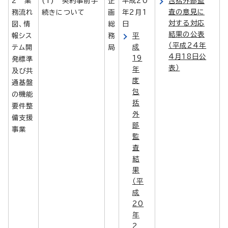
2 業
(1) 契約事前手
企
平成20
包括外部監
査の意見に
務流れ
続きについて
画
年2月1
対する対応
図、情
総
日
結果の公表
報シス
務
平
（平成24年
成
テム開
局
4月18日公
19
発標準
表）
年
及び共
度
通基盤
包
の機能
括
要件整
外
備支援
部
事業
監
査
結
果
（平
成
20
年
2