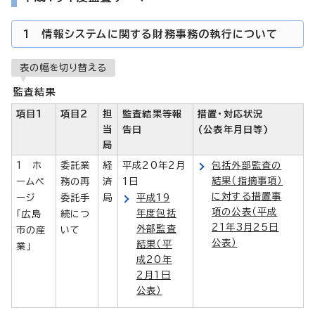
1 情報システムに関する財務事務の執行について
表の幅を切り替える
監査結果
項目1
項目2
担
監査結果等報
措置・対応状況
当
告日
(公表年月日等)
局
1 ホ
委託業
経
平成20年2月
包括外部監査の
結果（指摘事項）
ームペ
務の再
済
1日
に対する措置事
ージ
委託手
局
平成19
項の公表（平成
年度包括
「広島
続につ
21年3月25日
外部監査
市の産
いて
公表）
結果（平
業」
成20年
2月1日
公表）