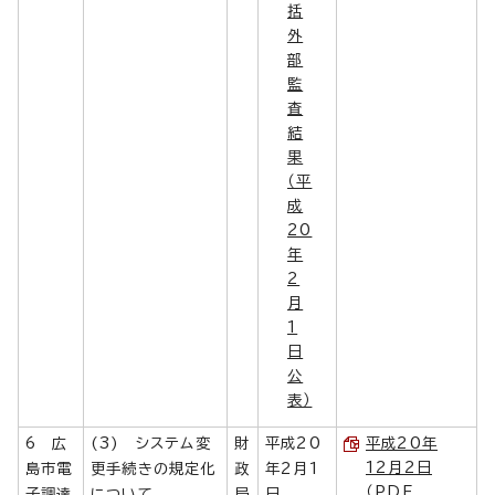
括
外
部
監
査
結
果
（平
成
20
年
2
月
1
日
公
表）
6 広
(3) システム変
財
平成20
平成20年
12月2日
島市電
更手続きの規定化
政
年2月1
（PDF
子調達
について
局
日