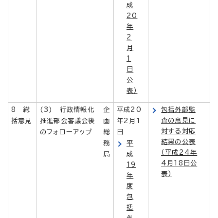
成
20
年
2
月
1
日
公
表）
8 総
(3) 行政情報化
企
平成20
包括外部監
査の意見に
括意見
推進部会審議会後
画
年2月1
対する対応
のフォローアップ
総
日
結果の公表
務
平
（平成24年
成
局
4月18日公
19
表）
年
度
包
括
外