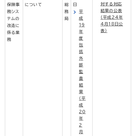
対する対応
保険事
について
総
日
結果の公表
務シス
務
平
（平成24年
成
テムの
局
4月18日公
19
改造に
表）
年
係る業
度
務
包
括
外
部
監
査
結
果
（平
成
20
年
2
月