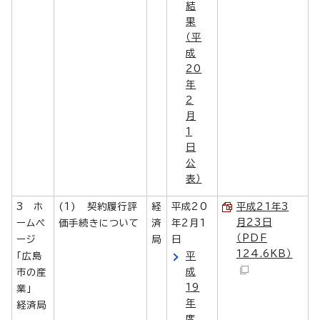
結
果
（平
成
20
年
2
月
1
日
公
表）
3 ホ
(1) 契約履行評
経
平成20
平成21年3
月23日
ームペ
価手続きについて
済
年2月1
（PDF
ージ
局
日
124.6KB）
「広島
平
成
市の産
19
業」
年
経済局
度