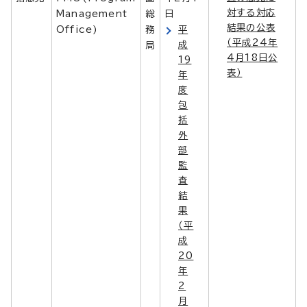
対する対応
Management
総
日
結果の公表
Office)
務
平
（平成24年
成
局
4月18日公
19
表）
年
度
包
括
外
部
監
査
結
果
（平
成
20
年
2
月