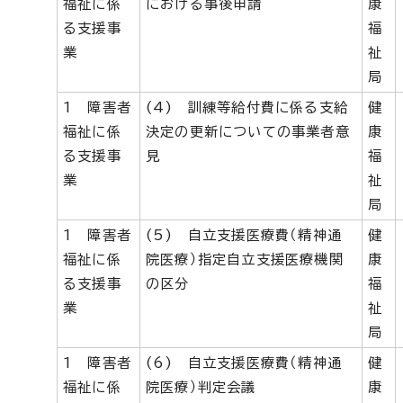
福祉に係
における事後申請
康
る支援事
福
業
祉
局
1 障害者
(4) 訓練等給付費に係る支給
健
福祉に係
決定の更新についての事業者意
康
る支援事
見
福
業
祉
局
1 障害者
(5) 自立支援医療費（精神通
健
福祉に係
院医療）指定自立支援医療機関
康
る支援事
の区分
福
業
祉
局
1 障害者
(6) 自立支援医療費（精神通
健
福祉に係
院医療）判定会議
康