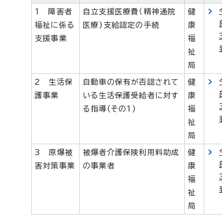
1 障害者
自立支援医療費（精神通院
健
福祉に係る
医療)支給認定の手続
康
支援事業
福
祉
局
2 生活保
自動車の保有が否認されて
健
護事業
いる生活保護受給者に対す
康
る指導(その1)
福
祉
局
3 原爆被
被爆者介護保険利用料助成
健
害対策事業
の事業者
康
福
祉
局