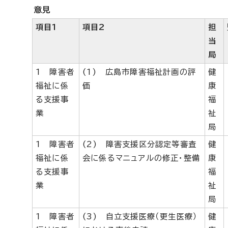
意見
項目1
項目2
担
当
局
1 障害者
(1) 広島市障害福祉計画の評
健
福祉に係
価
康
る支援事
福
業
祉
局
1 障害者
(2) 障害支援区分認定等審査
健
福祉に係
会に係るマニュアルの修正・整備
康
る支援事
福
業
祉
局
1 障害者
(3) 自立支援医療（更生医療）
健