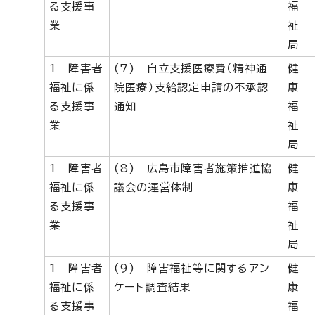
る支援事
福
業
祉
局
1 障害者
(7) 自立支援医療費（精神通
健
福祉に係
院医療）支給認定申請の不承認
康
る支援事
通知
福
業
祉
局
1 障害者
(8) 広島市障害者施策推進協
健
福祉に係
議会の運営体制
康
る支援事
福
業
祉
局
1 障害者
(9) 障害福祉等に関するアン
健
福祉に係
ケート調査結果
康
る支援事
福