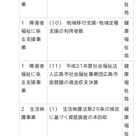
業
祉
局
1 障害者
(10) 地域移行支援・地域定着
健
福祉に係
支援の利用者数
康
る支援事
福
業
祉
局
1 障害者
(11) 平成31年度社会福祉法
健
福祉に係
人広島市社会福祉事業団広島市
康
る支援事
皆賀園の資金収支決算
福
業
祉
局
2 生活保
(1) 生活保護法第29条の規定
健
護事業
に基づく資産調査の未回収
康
福
祉