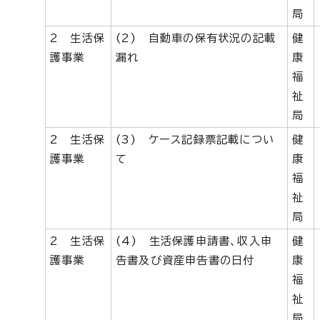
局
2 生活保
(2) 自動車の保有状況の記載
健
護事業
漏れ
康
福
祉
局
2 生活保
(3) ケース記録票記載につい
健
護事業
て
康
福
祉
局
2 生活保
(4) 生活保護申請書、収入申
健
護事業
告書及び資産申告書の日付
康
福
祉
局