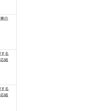
結果の
対する
対応結
対する
対応結