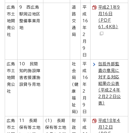
広島
9 西広島
道
平
平成21年9
月16日
市土
駅周辺地区
路
成
（PDF
地開
整備事業用
交
16
61.4KB）
発公
地
通
年
社
局
2
月
9
日
広島
10 民間
社
平
包括外部監
査の意見に
市土
知的施設障
会
成
対する対応
地開
害者援護施
局
16
結果の公表
発公
設貸与用地
(健
年
（平成24年
社
康
2
2月22日公
福
月
表）
祉
9
局)
日
広島
11 長期
(1) 長期
財
平
平成18年4
月12日
市土
保有等土地
保有等土地
政
成