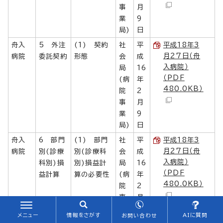
事
月
業
9
局)
日
舟入
5 外注
(1) 契約
社
平
平成18年3
月27日（舟
病院
委託契約
形態
会
成
入病院）
局
16
（PDF
(病
年
480.0KB）
院
2
事
月
業
9
局)
日
舟入
6 部門
(1) 部門
社
平
平成18年3
月27日（舟
病院
別(診療
別(診療科
会
成
入病院）
科別)損
別)損益計
局
16
（PDF
益計算
算の必要性
(病
年
480.0KB）
院
2
事
月
業
9
メニュー
情報をさがす
AIに質問
お問い合わせ
局)
日