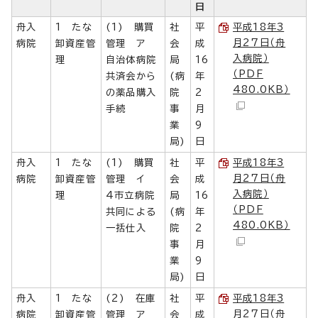
日
舟入
1 たな
(1) 購買
社
平
平成18年3
月27日（舟
病院
卸資産管
管理 ア
会
成
入病院）
理
自治体病院
局
16
（PDF
共済会から
(病
年
480.0KB）
の薬品購入
院
2
手続
事
月
業
9
局)
日
舟入
1 たな
(1) 購買
社
平
平成18年3
月27日（舟
病院
卸資産管
管理 イ
会
成
入病院）
理
4市立病院
局
16
（PDF
共同による
(病
年
480.0KB）
一括仕入
院
2
事
月
業
9
局)
日
舟入
1 たな
(2) 在庫
社
平
平成18年3
月27日（舟
病院
卸資産管
管理 ア
会
成