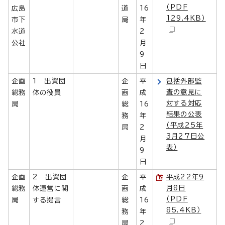
（PDF
広島
道
16
129.4KB）
市下
局
年
水道
2
公社
月
9
日
企画
1 出資団
企
平
包括外部監
査の意見に
総務
体の役員
画
成
対する対応
局
総
16
結果の公表
務
年
（平成25年
局
2
3月27日公
月
表）
9
日
企画
2 出資団
企
平
平成22年9
月8日
総務
体運営に関
画
成
（PDF
局
する提言
総
16
85.4KB）
務
年
局
2