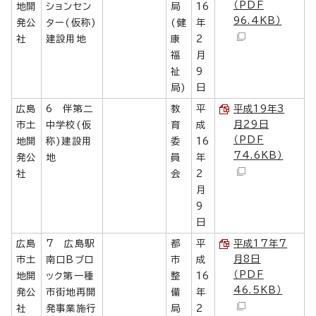
（PDF
地開
ションセン
局
16
96.4KB）
発公
ター(仮称)
(健
年
社
建設用地
康
2
福
月
祉
9
局)
日
広島
6 伴第二
教
平
平成19年3
月29日
市土
中学校(仮
育
成
（PDF
地開
称)建設用
委
16
74.6KB）
発公
地
員
年
社
会
2
月
9
日
広島
7 広島駅
都
平
平成17年7
月8日
市土
南口Bブロ
市
成
（PDF
地開
ック第一種
整
16
46.5KB）
発公
市街地再開
備
年
社
発事業施行
局
2