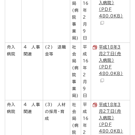
入病院）
局
16
（PDF
(病
年
480.0KB）
院
2
事
月
業
9
局)
日
舟入
4 人事
(2) 退職
社
平
平成18年3
月27日（舟
病院
関連
金等
会
成
入病院）
局
16
（PDF
(病
年
480.0KB）
院
2
事
月
業
9
局)
日
舟入
4 人事
(3) 人材
社
平
平成18年3
月27日（舟
病院
関連
の採用・育
会
成
入病院）
成
局
16
（PDF
(病
年
480.0KB）
院
2