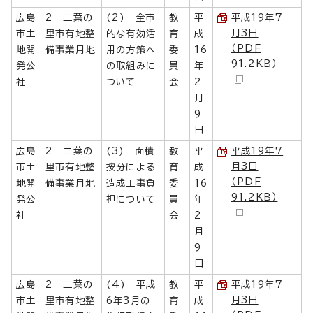
広島
2 二葉の
(2) 全市
教
平
平成19年7
月3日
市土
里市有地整
的な有効活
育
成
（PDF
地開
備事業用地
用の方策へ
委
16
91.2KB）
発公
の取組みに
員
年
社
ついて
会
2
月
9
日
広島
2 二葉の
(3) 面積
教
平
平成19年7
月3日
市土
里市有地整
按分による
育
成
（PDF
地開
備事業用地
造成工事負
委
16
91.2KB）
発公
担について
員
年
社
会
2
月
9
日
広島
2 二葉の
(4) 平成
教
平
平成19年7
月3日
市土
里市有地整
6年3月の
育
成