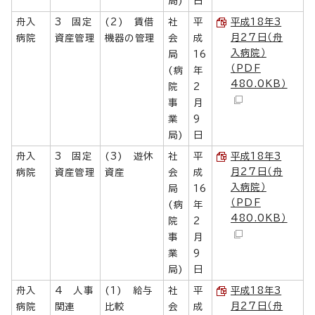
局)
日
舟入
3 固定
(2) 賃借
社
平
平成18年3
月27日（舟
病院
資産管理
機器の管理
会
成
入病院）
局
16
（PDF
(病
年
480.0KB）
院
2
事
月
業
9
局)
日
舟入
3 固定
(3) 遊休
社
平
平成18年3
月27日（舟
病院
資産管理
資産
会
成
入病院）
局
16
（PDF
(病
年
480.0KB）
院
2
事
月
業
9
局)
日
舟入
4 人事
(1) 給与
社
平
平成18年3
月27日（舟
病院
関連
比較
会
成