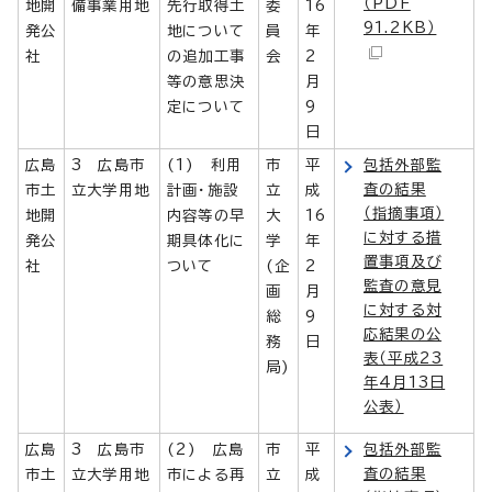
（PDF
地開
備事業用地
先行取得土
委
16
91.2KB）
発公
地について
員
年
社
の追加工事
会
2
等の意思決
月
定について
9
日
広島
3 広島市
(1) 利用
市
平
包括外部監
査の結果
市土
立大学用地
計画・施設
立
成
（指摘事項）
地開
内容等の早
大
16
に対する措
発公
期具体化に
学
年
置事項及び
社
ついて
(企
2
監査の意見
画
月
に対する対
総
9
応結果の公
務
日
表（平成23
局)
年4月13日
公表）
広島
3 広島市
(2) 広島
市
平
包括外部監
査の結果
市土
立大学用地
市による再
立
成