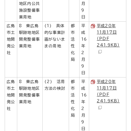
地区内公共
月
施設整備事
9
業用地
日
広島
8 東広島
(1) 具体
都
平
平成20年
11月17日
市土
駅跡地地区
的な事業計
市
成
（PDF
地開
開発整備事
画がないま
活
16
241.9KB）
発公
業用地
まの用地
性
年
社
化
2
局
月
9
日
広島
8 東広島
(2) 活用
都
平
平成20年
11月17日
市土
駅跡地地区
方法の検討
市
成
（PDF
地開
開発整備事
活
16
241.9KB）
発公
業用地
性
年
社
化
2
局
月
9
日