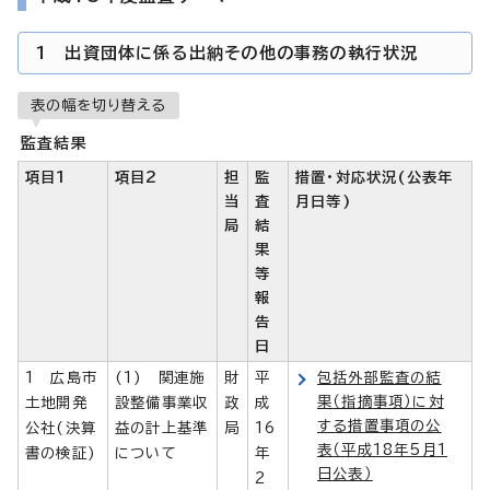
1 出資団体に係る出納その他の事務の執行状況
表の幅を切り替える
監査結果
項目1
項目2
担
監
措置・対応状況(公表年
当
査
月日等)
局
結
果
等
報
告
日
1 広島市
(1) 関連施
財
平
包括外部監査の結
果（指摘事項）に対
土地開発
設整備事業収
政
成
する措置事項の公
公社(決算
益の計上基準
局
16
表（平成18年5月1
書の検証)
について
年
日公表）
2