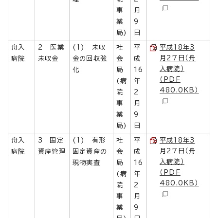
事
月
業
9
局)
日
舟入
2 医業
(1) 未収
社
平
平成18年3
月27日（舟
病院
未収金
金の回収強
会
成
入病院）
化
局
16
（PDF
(病
年
480.0KB）
院
2
事
月
業
9
局)
日
舟入
3 固定
(1) 有形
社
平
平成18年3
月27日（舟
病院
資産管理
固定資産の
会
成
入病院）
現物実査
局
16
（PDF
(病
年
480.0KB）
院
2
事
月
業
9