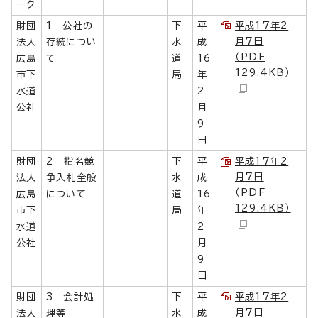
ーク
財団
1 公社の
下
平
平成17年2
月7日
法人
存続につい
水
成
（PDF
広島
て
道
16
129.4KB）
市下
局
年
水道
2
公社
月
9
日
財団
2 指名競
下
平
平成17年2
月7日
法人
争入札全般
水
成
（PDF
広島
について
道
16
129.4KB）
市下
局
年
水道
2
公社
月
9
日
財団
3 会計処
下
平
平成17年2
月7日
法人
理等
水
成