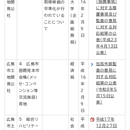
（指摘事項）
地開
取得単価の
大
16
に対する措
発公
平準化が行
学
年
置事項及び
社
われている
(企
2
監査の意見
ことについ
画
月
に対する対
て
総
9
応結果の公
務
日
表（平成23
局)
年4月13日
公表）
広島
4 広島市
経
平
包括外部監
査の意見に
市土
国際見本市
済
成
対する対応
地開
会場(メッ
局
16
結果の公表
発公
セ・コンベ
年
(令和8年5
社
ンション等
2
月15日公
交流施設)
月
表）
用地
9
日
広島
5 総合リ
社
平
平成17年
12月27日
市土
ハビリテー
会
成