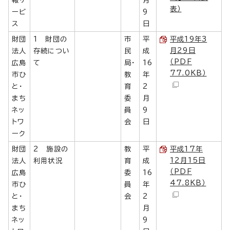
表）
ービ
9
ス
日
財団
1 財団の
市
平
平成19年3
月29日
法人
存続につい
民
成
（PDF
広島
て
局・
16
77.0KB）
市ひ
教
年
と・
育
2
まち
委
月
ネッ
員
9
トワ
会
日
ーク
財団
2 施設の
教
平
平成17年
12月15日
法人
利用状況
育
成
（PDF
広島
委
16
47.8KB）
市ひ
員
年
と・
会
2
まち
月
ネッ
9