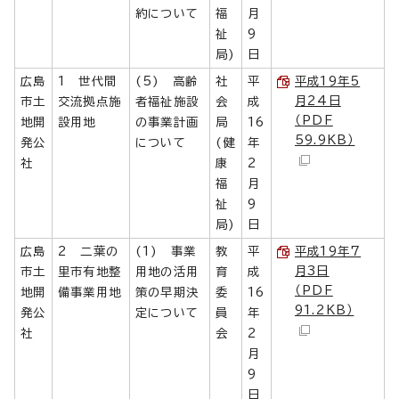
約について
福
月
祉
9
局)
日
広島
1 世代間
(5) 高齢
社
平
平成19年5
月24日
市土
交流拠点施
者福祉施設
会
成
（PDF
地開
設用地
の事業計画
局
16
59.9KB）
発公
について
(健
年
社
康
2
福
月
祉
9
局)
日
広島
2 二葉の
(1) 事業
教
平
平成19年7
月3日
市土
里市有地整
用地の活用
育
成
（PDF
地開
備事業用地
策の早期決
委
16
91.2KB）
発公
定について
員
年
社
会
2
月
9
日