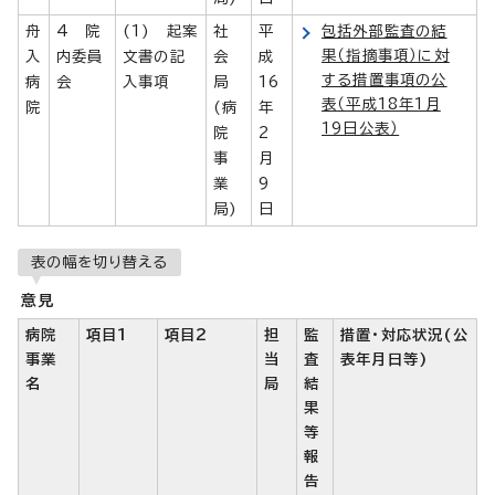
舟
4 院
(1) 起案
社
平
包括外部監査の結
果（指摘事項）に対
入
内委員
文書の記
会
成
する措置事項の公
病
会
入事項
局
16
表（平成18年1月
院
(病
年
19日公表）
院
2
事
月
業
9
局)
日
表の幅を切り替える
意見
病院
項目1
項目2
担
監
措置・対応状況(公
事業
当
査
表年月日等)
名
局
結
果
等
報
告