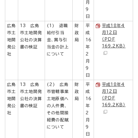
月
9
日
広島
13 広島
(1) 退職
財
平
平成18年4
月12日
市土
市土地開発
給付引当
政
成
（PDF
地開
公社の決算
金、賞与引
局
16
169.2KB）
発公
書の検証
当金の計上
年
社
について
2
月
9
日
広島
13 広島
(2) 広島
財
平
平成18年4
月12日
市土
市土地開発
市管轄事業
政
成
（PDF
地開
公社の決算
土地原価へ
局
16
169.2KB）
発公
書の検証
の人件費、
年
社
その他間接
2
経費の配賦
月
について
9
日