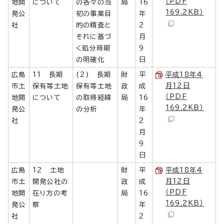
（PDF
地開
について
の各々の当
局
16
169.2KB）
発公
初の事業目
年
社
的の精査と
2
それに基づ
月
く処分時期
9
の明確化
日
広島
11 長期
(2) 長期
財
平
平成18年4
月12日
市土
保有等土地
保有等土地
政
成
（PDF
地開
について
の取得経緯
局
16
169.2KB）
発公
の分析
年
社
2
月
9
日
広島
12 土地
財
平
平成18年4
月12日
市土
開発公社の
政
成
（PDF
地開
在り方の考
局
16
169.2KB）
発公
察
年
社
2