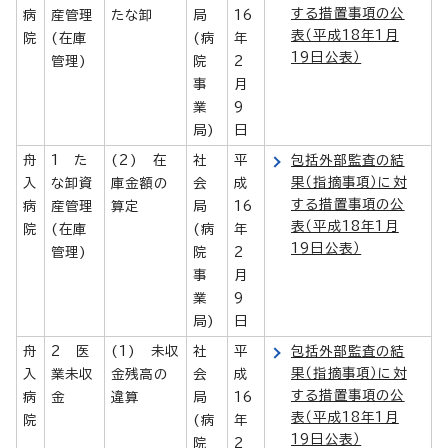
する措置事項の公
病
産管理
たな卸
局
16
表（平成18年1月
院
(在庫
(病
年
19日公表）
管理)
院
2
事
月
業
9
局)
日
舟
1 た
(2) 在
社
平
包括外部監査の結
果（指摘事項）に対
入
な卸資
庫金額の
会
成
する措置事項の公
病
産管理
算定
局
16
表（平成18年1月
院
(在庫
(病
年
19日公表）
管理)
院
2
事
月
業
9
局)
日
舟
2 医
(1) 未収
社
平
包括外部監査の結
果（指摘事項）に対
入
業未収
金残高の
会
成
する措置事項の公
病
金
違算
局
16
表（平成18年1月
院
(病
年
19日公表）
院
2