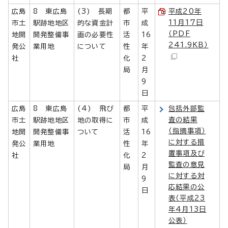
広島
8 東広島
(3) 長期
都
平
平成20年
11月17日
市土
駅跡地地区
的な資金計
市
成
（PDF
地開
開発整備事
画の必要性
活
16
241.9KB）
発公
業用地
について
性
年
社
化
2
局
月
9
日
広島
8 東広島
(4) 飛び
都
平
包括外部監
査の結果
市土
駅跡地地区
地の取得に
市
成
（指摘事項）
地開
開発整備事
ついて
活
16
に対する措
発公
業用地
性
年
置事項及び
社
化
2
監査の意見
局
月
に対する対
9
応結果の公
日
表（平成23
年4月13日
公表）