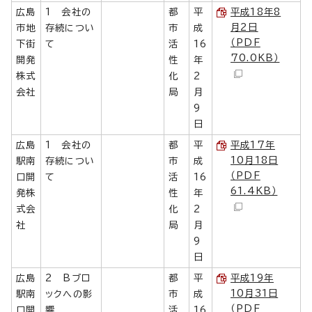
広島
1 会社の
都
平
平成18年8
月2日
市地
存続につい
市
成
（PDF
下街
て
活
16
70.0KB）
開発
性
年
株式
化
2
会社
局
月
9
日
広島
1 会社の
都
平
平成17年
10月18日
駅南
存続につい
市
成
（PDF
口開
て
活
16
61.4KB）
発株
性
年
式会
化
2
社
局
月
9
日
広島
2 Bブロ
都
平
平成19年
10月31日
駅南
ックへの影
市
成
（PDF
口開
響
活
16