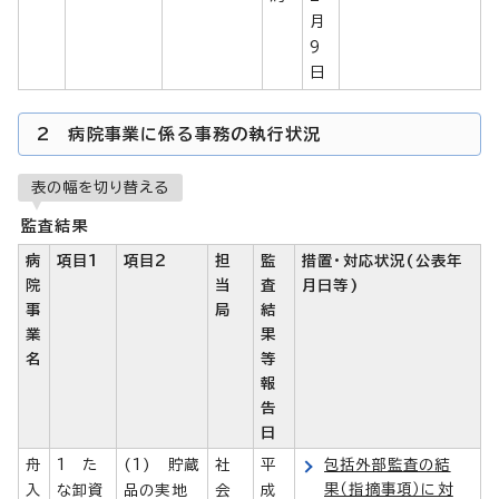
月
9
日
2 病院事業に係る事務の執行状況
表の幅を切り替える
監査結果
病
項目1
項目2
担
監
措置・対応状況(公表年
院
当
査
月日等)
事
局
結
業
果
名
等
報
告
日
舟
1 た
(1) 貯蔵
社
平
包括外部監査の結
果（指摘事項）に対
入
な卸資
品の実地
会
成