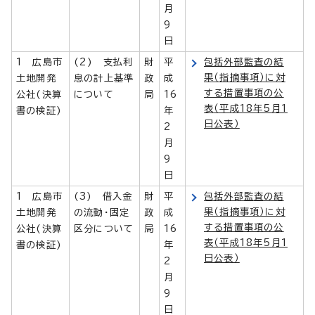
月
9
日
1 広島市
(2) 支払利
財
平
包括外部監査の結
果（指摘事項）に対
土地開発
息の計上基準
政
成
する措置事項の公
公社(決算
について
局
16
表（平成18年5月1
書の検証)
年
日公表）
2
月
9
日
1 広島市
(3) 借入金
財
平
包括外部監査の結
果（指摘事項）に対
土地開発
の流動・固定
政
成
する措置事項の公
公社(決算
区分について
局
16
表（平成18年5月1
書の検証)
年
日公表）
2
月
9
日