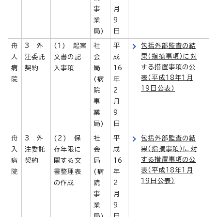
事
月
業
9
局)
日
舟
3 外
(1) 起案
社
平
包括外部監査の結
果（指摘事項）に対
入
注委託
文書の記
会
成
する措置事項の公
病
契約
入事項
局
16
表（平成18年1月
院
(病
年
19日公表）
院
2
事
月
業
9
局)
日
舟
3 外
(2) 保
社
平
包括外部監査の結
果（指摘事項）に対
入
注委託
存年限に
会
成
する措置事項の公
病
契約
関する文
局
16
表（平成18年1月
院
書整理表
(病
年
19日公表）
の作成
院
2
事
月
業
9
局)
日