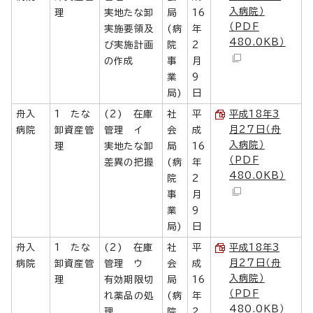
入病院）
理
実地たな卸
局
16
（PDF
実施要領及
(病
年
480.0KB）
び実施計画
院
2
の作成
事
月
業
9
局)
日
舟入
1 たな
(2) 在庫
社
平
平成18年3
月27日（舟
病院
卸資産管
管理 イ
会
成
入病院）
理
実地たな卸
局
16
（PDF
差異の把握
(病
年
480.0KB）
院
2
事
月
業
9
局)
日
舟入
1 たな
(2) 在庫
社
平
平成18年3
月27日（舟
病院
卸資産管
管理 ウ
会
成
入病院）
理
有効期限切
局
16
（PDF
れ薬品の処
(病
年
480.0KB）
理
院
2