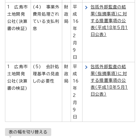
1 広島市
(4) 事業外
財
平
包括外部監査の結
果（指摘事項）に対
土地開発
費用処理され
政
成
する措置事項の公
公社(決算
ている支払利
局
16
表（平成18年5月1
書の検証)
息
年
日公表）
2
月
9
日
1 広島市
(5) 会計処
財
平
包括外部監査の結
果（指摘事項）に対
土地開発
理基準の見直
政
成
する措置事項の公
公社(決算
しの必要性
局
16
表（平成18年5月1
書の検証)
年
日公表）
2
月
9
日
表の幅を切り替える