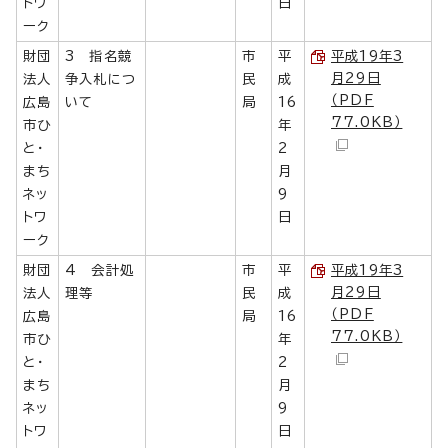
トワ
日
ーク
財団
3 指名競
市
平
平成19年3
月29日
法人
争入札につ
民
成
（PDF
広島
いて
局
16
77.0KB）
市ひ
年
と・
2
まち
月
ネッ
9
トワ
日
ーク
財団
4 会計処
市
平
平成19年3
月29日
法人
理等
民
成
（PDF
広島
局
16
77.0KB）
市ひ
年
と・
2
まち
月
ネッ
9
トワ
日