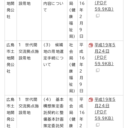
（PDF
地開
設用地
内容につい
局
16
59.9KB）
発公
て
(健
年
社
康
2
福
月
祉
9
局)
日
広島
1 世代間
(3) 候補
社
平
平成19年5
月24日
市土
交流拠点施
地の用地選
会
成
（PDF
地開
設用地
定手続につ
局
16
59.9KB）
発公
いて
(健
年
社
康
2
福
月
祉
9
局)
日
広島
1 世代間
(4) 基本
社
平
平成19年5
月24日
市土
交流拠点施
構想策定委
会
成
（PDF
地開
設用地
託契約と整
局
16
59.9KB）
発公
備基本計画
(健
年
社
策定委託契
康
2