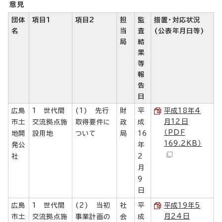
意見
団体
項目1
項目2
担
監
措置・対応状況
名
当
査
(公表年月日等)
局
結
果
等
報
告
日
広島
1 世代間
(1) 先行
財
平
平成18年4
月12日
市土
交流拠点施
取得要件に
政
成
（PDF
地開
設用地
ついて
局
16
169.2KB）
発公
年
社
2
月
9
日
広島
1 世代間
(2) 当初
社
平
平成19年5
月24日
市土
交流拠点施
事業計画の
会
成