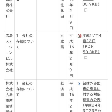
38.7KB）
発株
性
年
式会
化
2
社
局
月
9
日
広島
1 会社の
財
平
平成17年4
月22日
ステ
存続につい
政
成
（PDF
ーシ
て
局
16
50.8KB）
ョン
年
ビル
2
株式
月
会社
9
日
株式
1 会社の
経
平
包括外部監
査の意見に
会社
存続につい
済
成
対する対応
広島
て
局
16
結果の公表
市産
年
（平成24年
業情
2
3月23日公
報サ
月