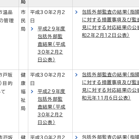
局
包括外部監査の結果（指摘
島市温品
市
平成30年2月2
に対する措置事項及び監
の管理
民
日
見に対する対応結果の公
平成29年度
局
和2年2月12日公表）
包括外部監
査結果（平成
30年2月2
日公表）
包括外部監査の結果（指摘
島市戸坂
健
平成30年2月2
に対する措置事項及び監
）目的
康
日
見に対する対応結果の公
平成29年度
いて
福
和元年11月6日公表）
包括外部監
祉
査結果（平成
局
30年2月2
日公表）
包括外部監査の結果（指摘
島市戸坂
健
平成30年2月2