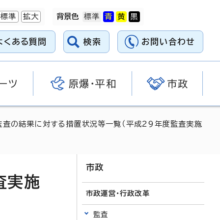
標準
拡大
背景色
よくある質問
検索
お問い合わせ
ーツ
原爆・平和
市政
監査の結果に対する措置状況等一覧（平成29年度監査実施
市政
査実施
市政運営・行政改革
監査