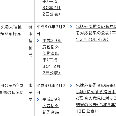
果（平成
30年2月
2日公表）
包括外部監査の意見
中央老人福祉
健
平成30年2月2
る対応結果の公表（平
を預かる行為
康
日
年3月20日公表）
平成29年
福
度包括外
祉
部監査結
局
果（平成
30年2月
2日公表）
包括外部監査の結果
福田公民館）屋
市
平成30年2月2
事項）に対する措置
損傷の状況に
民
日
び監査の意見に対す
平成29年
局
結果の公表（令和3年
度包括外
13日公表）
部監査結