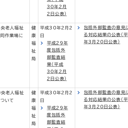
30年2月
2日公表）
包括外部監査の意見
中央老人福祉
健
平成30年2月2
る対応結果の公表（平
共同作業場に
康
日
年3月20日公表）
平成29年
福
度包括外
祉
部監査結
局
果（平成
30年2月
2日公表）
包括外部監査の意見
中央老人福祉
健
平成30年2月2
る対応結果の公表（平
について
康
日
年3月20日公表）
平成29年
福
度包括外
祉
部監査結
局