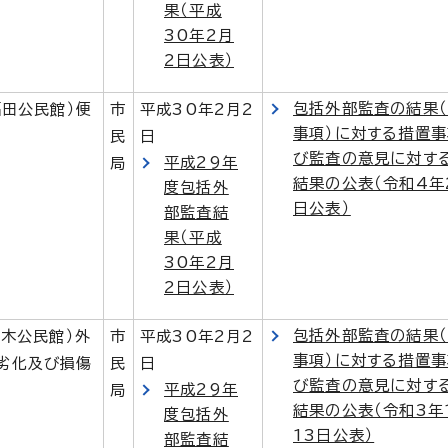
果（平成
30年2月
2日公表）
包括外部監査の結果
福田公民館）便
市
平成30年2月2
事項）に対する措置
民
日
び監査の意見に対す
平成29年
局
結果の公表（令和4年
度包括外
日公表）
部監査結
果（平成
30年2月
2日公表）
包括外部監査の結果
馬木公民館）外
市
平成30年2月2
事項）に対する措置
劣化及び損傷
民
日
び監査の意見に対す
平成29年
局
結果の公表（令和3年
度包括外
13日公表）
部監査結