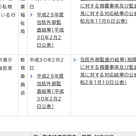
に対する措置事項及び監
）私物
康
日
見に対する対応結果の公
平成29年度
ている行
福
和元年11月6日公表）
包括外部監
祉
査結果（平成
局
30年2月2
日公表）
包括外部監査の結果（指摘
島市青少
教
平成30年2月2
に対する措置事項及び監
陶芸実
育
日
見に対する対応結果の公
平成29年度
て
委
和2年1月10日公表）
包括外部監
員
査結果（平成
会
30年2月2
日公表）