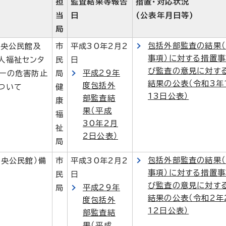
担
監査結果等報告
措置・対応状況
当
日
(公表年月日等)
局
包括外部監査の結果
中央公民館及
市
平成30年2月2
事項）に対する措置
人福祉センタ
民
日
び監査の意見に対す
平成29年
ターの危害防止
局
結果の公表（令和3年
度包括外
ついて
健
13日公表）
部監査結
康
果（平成
福
30年2月
祉
2日公表）
局
包括外部監査の結果
中央公民館）備
市
平成30年2月2
事項）に対する措置
民
日
び監査の意見に対す
平成29年
局
結果の公表（令和2年
度包括外
12日公表）
部監査結
果（平成