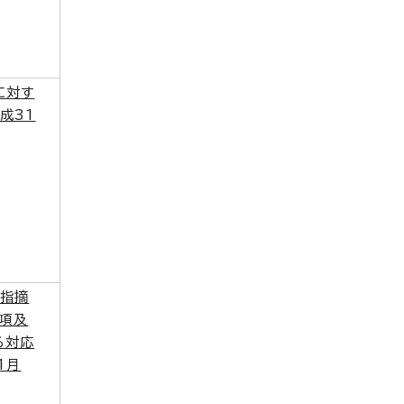
に対す
成31
（指摘
事項及
る対応
1月