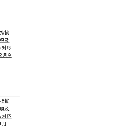
（指摘
事項及
る対応
2月9
（指摘
事項及
る対応
1月