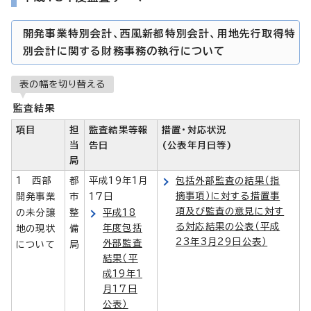
開発事業特別会計、西風新都特別会計、用地先行取得特
別会計に関する財務事務の執行について
表の幅を切り替える
監査結果
項目
担
監査結果等報
措置・対応状況
当
告日
(公表年月日等)
局
1 西部
都
平成19年1月
包括外部監査の結果（指
摘事項）に対する措置事
開発事業
市
17日
項及び監査の意見に対す
の未分譲
整
平成18
る対応結果の公表（平成
年度包括
地の現状
備
23年3月29日公表）
外部監査
について
局
結果（平
成19年1
月17日
公表）