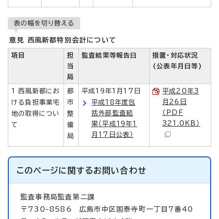
表の幅を切り替える
意見 西風新都特別会計について
項目
担
監査結果等報告日
措置・対応状況
当
(公表年月日等)
局
1 西風新都にお
都
平成19年1月17日
平成20年3
月26日
ける負担事業宅
市
平成18年度包
（PDF
括外部監査結
地の取得につい
整
321.0KB）
果（平成19年1
て
備
月17日公表）
局
このページに関する
お問い合わせ
監査事務局監査第二課
〒730-8586 広島市中区国泰寺町一丁目7番40