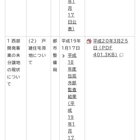
年1
月
17
日公
表）
1 西部
(2) 戸
都
平成19年
平成20年3月25
日 （PDF
開発事
建住宅用
市
1月17日
401.3KB）
業の未
地につい
整
平成
18
分譲地
て
備
年度
の現状
局
包括
につい
外部
て
監査
結果
（平
成
19
年1
月
17