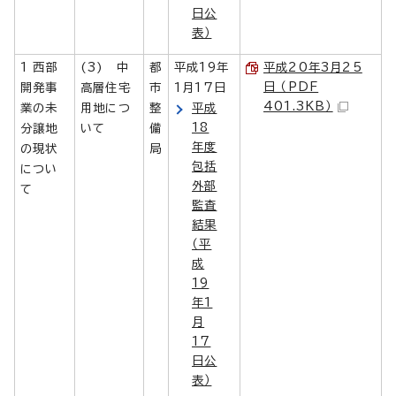
日公
表）
1 西部
(3) 中
都
平成19年
平成20年3月25
日 （PDF
開発事
高層住宅
市
1月17日
401.3KB）
業の未
用地につ
整
平成
18
分譲地
いて
備
年度
の現状
局
包括
につい
外部
て
監査
結果
（平
成
19
年1
月
17
日公
表）