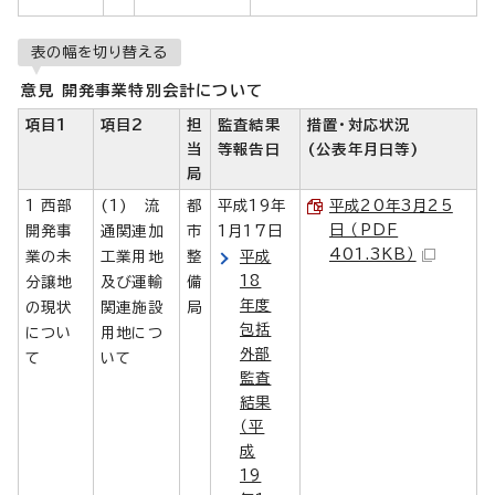
表の幅を切り替える
意見 開発事業特別会計について
項目1
項目2
担
監査結果
措置・対応状況
当
等報告日
(公表年月日等)
局
1 西部
(1) 流
都
平成19年
平成20年3月25
日 （PDF
開発事
通関連加
市
1月17日
401.3KB）
業の未
工業用地
整
平成
18
分譲地
及び運輸
備
年度
の現状
関連施設
局
包括
につい
用地につ
外部
て
いて
監査
結果
（平
成
19