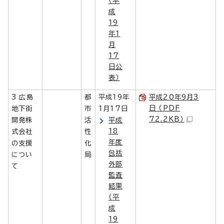
（平
成
19
年1
月
17
日公
表）
3 広島
都
平成19年
平成20年9月3
日 （PDF
地下街
市
1月17日
72.2KB）
開発株
活
平成
18
式会社
性
年度
の支援
化
包括
につい
局
外部
て
監査
結果
（平
成
19