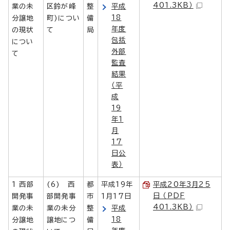
401.3KB）
業の未
区鈴が峰
整
平成
18
分譲地
町)につい
備
年度
の現状
て
局
包括
につい
外部
て
監査
結果
（平
成
19
年1
月
17
日公
表）
1 西部
(6) 西
都
平成19年
平成20年3月25
日 （PDF
開発事
部開発事
市
1月17日
401.3KB）
業の未
業の未分
整
平成
18
分譲地
譲地につ
備