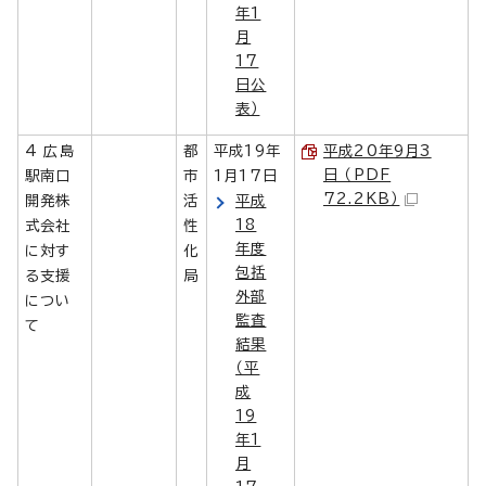
年1
月
17
日公
表）
4 広島
都
平成19年
平成20年9月3
日 （PDF
駅南口
市
1月17日
72.2KB）
開発株
活
平成
18
式会社
性
年度
に対す
化
包括
る支援
局
外部
につい
監査
て
結果
（平
成
19
年1
月