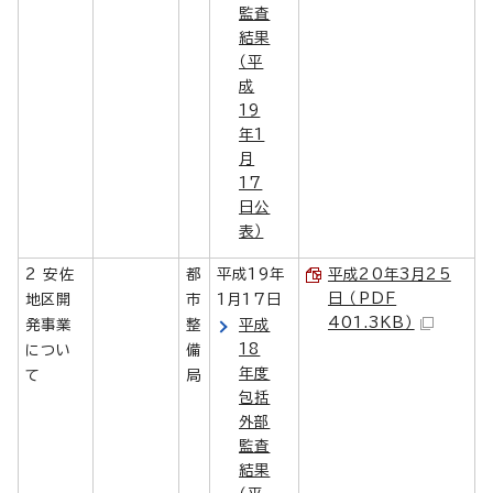
監査
結果
（平
成
19
年1
月
17
日公
表）
2 安佐
都
平成19年
平成20年3月25
日 （PDF
地区開
市
1月17日
401.3KB）
発事業
整
平成
18
につい
備
年度
て
局
包括
外部
監査
結果