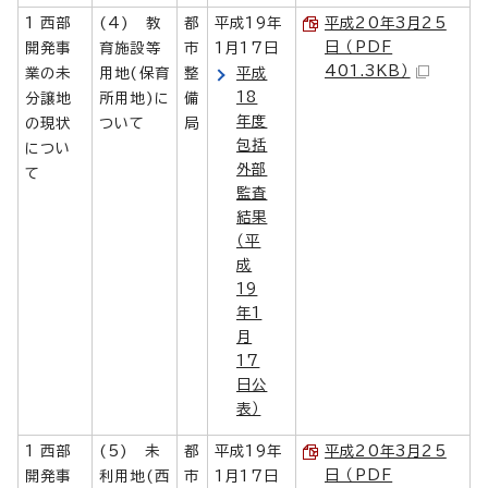
1 西部
(4) 教
都
平成19年
平成20年3月25
日 （PDF
開発事
育施設等
市
1月17日
401.3KB）
業の未
用地(保育
整
平成
18
分譲地
所用地)に
備
年度
の現状
ついて
局
包括
につい
外部
て
監査
結果
（平
成
19
年1
月
17
日公
表）
1 西部
(5) 未
都
平成19年
平成20年3月25
日 （PDF
開発事
利用地(西
市
1月17日