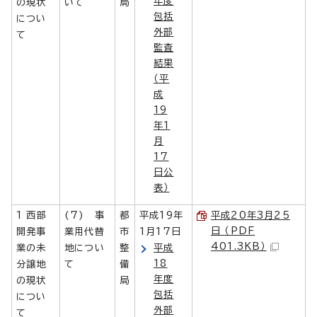
年度
の現状
いて
局
包括
につい
外部
て
監査
結果
（平
成
19
年1
月
17
日公
表）
1 西部
(7) 事
都
平成19年
平成20年3月25
日 （PDF
開発事
業用代替
市
1月17日
401.3KB）
業の未
地につい
整
平成
18
分譲地
て
備
年度
の現状
局
包括
につい
外部
て