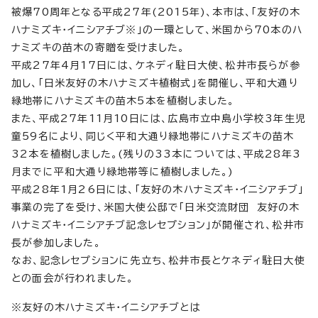
被爆70周年となる平成27年(2015年)、本市は、「友好の木
ハナミズキ・イニシアチブ※」の一環として、米国から70本のハ
ナミズキの苗木の寄贈を受けました。
平成27年4月17日には、ケネディ駐日大使、松井市長らが参
加し、「日米友好の木ハナミズキ植樹式」を開催し、平和大通り
緑地帯にハナミズキの苗木5本を植樹しました。
また、平成27年11月10日には、広島市立中島小学校3年生児
童59名により、同じく平和大通り緑地帯にハナミズキの苗木
32本を植樹しました。(残りの33本については、平成28年3
月までに平和大通り緑地帯等に植樹しました。)
平成28年1月26日には、「友好の木ハナミズキ・イニシアチブ」
事業の完了を受け、米国大使公邸で「日米交流財団 友好の木
ハナミズキ・イニシアチブ記念レセプション」が開催され、松井市
長が参加しました。
なお、記念レセプションに先立ち、松井市長とケネディ駐日大使
との面会が行われました。
※友好の木ハナミズキ・イニシアチブとは