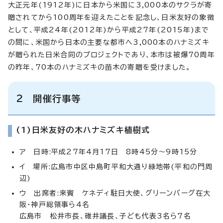
大正元年(1912年)に日本から米国に3,000本のサクラが寄
贈されてから100周年を迎えたことを記念し、日米友好の象徴
として、平成24年(2012年)から平成27年(2015年)まで
の間に、米国から日本の主要な都市へ3,000本のハナミズキ
が贈られた日米合同のプロジェクトであり、本市は被爆70周年
の昨年、70本のハナミズキの苗木の寄贈を受けました。
2 開催行事等
(1)日米友好の木ハナミズキ植樹式
ア 日時:平成27年4月17日 8時45分～9時15分
イ 場所:広島市中区中島町平和大通り緑地帯(平和の門周
辺)
ウ 出席者:来賓 ケネディ駐日大使、グリーンバーグ在大
阪・神戸総領事ら4名
広島市 松井市長、碓井議長、子ども代表3名ら7名