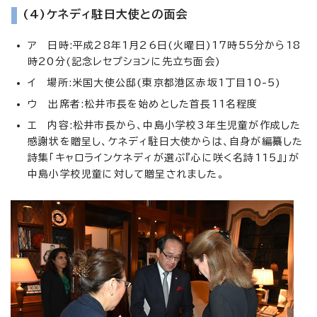
(4)ケネディ駐日大使との面会
ア 日時:平成28年1月26日(火曜日)17時55分から18
時20分(記念レセプションに先立ち面会)
イ 場所:米国大使公邸(東京都港区赤坂1丁目10-5)
ウ 出席者:松井市長を始めとした首長11名程度
エ 内容:松井市長から、中島小学校3年生児童が作成した
感謝状を贈呈し、ケネディ駐日大使からは、自身が編纂した
詩集「キャロラインケネディが選ぶ『心に咲く名詩115』」が
中島小学校児童に対して贈呈されました。