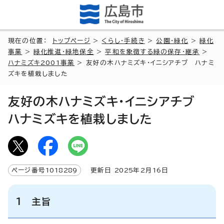
現在の位置：
トップページ
>
くらし・手続き
>
公園・緑化
>
緑化
事業
>
緑化推進・緑地保全
>
平和を象徴する緑の保存・継承
>
ハナミズキ2001事業
> 友好の木ハナミズキ・イニシアチブ ハナミ
ズキを植栽しました
友好の木ハナミズキ・イニシアチブ
ハナミズキを植栽しました
ページ番号
1018289
更新日
2025
年2月
16
日
1 主旨