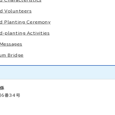
d Characteristics
d Volunteers
od Planting Ceremony
-planting Activities
 Messages
ium Bridge
策係
目6番34号