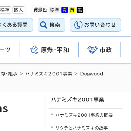
標準
拡大
背景色
よくある質問
検索
お問い合わせ
ーツ
原爆・平和
市政
存・継承
>
ハナミズキ2001事業
>
Dogwood
ハナミズキ2001事業
ns
ハナミズキ2001事業の概要
サクラとハナミズキの故事