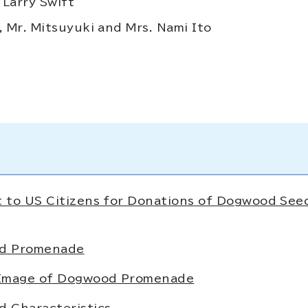
Larry Swift
, Mr. Mitsuyuki and Mrs. Nami Ito
t to US Citizens for Donations of Dogwood See
od Promenade
e Image of Dogwood Promenade