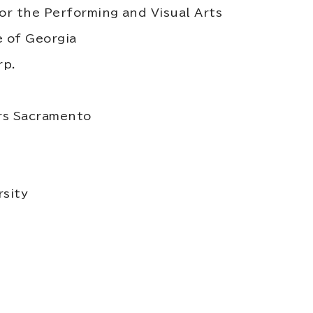
or the Performing and Visual Arts
 of Georgia
rp.
rs Sacramento
rsity