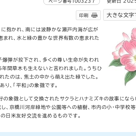
ページ番号
1003237
更新日
202
大きな文字
印刷
々に抱かれ、南には波静かな瀬戸内海が広が
恵まれ、水と緑の豊かな世界有数の恵まれた
原子爆弾が投下され、多くの尊い生命が失われ
5年間草木も生えないと言われました。うちひ
れたのは、焦土の中から萌え出た緑でした。
あり、「平和」の象徴です。
友好の象徴として交換されたサクラとハナミズキの故事になら
し、京橋川河岸緑地や公園等への植樹、市内の小・中学校
形の日米友好交流を進めるものです。