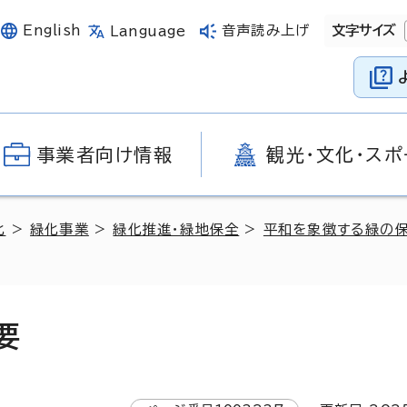
English
音声読み上げ
文字サイズ
Language
事業者向け情報
観光・文化・スポ
化
>
緑化事業
>
緑化推進・緑地保全
>
平和を象徴する緑の保
要