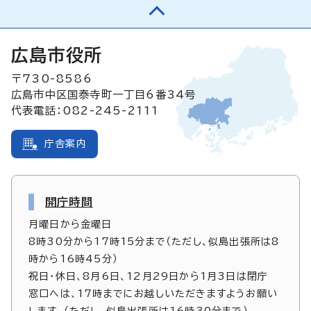
広島市役所
〒730-8586
広島市中区国泰寺町一丁目6番34号
代表電話：082-245-2111
庁舎案内
開庁時間
月曜日から金曜日
8時30分から17時15分まで（ただし、似島出張所は8
時から16時45分）
祝日・休日、8月6日、12月29日から1月3日は閉庁
窓口へは、17時までにお越しいただきますようお願い
します。（ただし、似島出張所は16時30分まで）