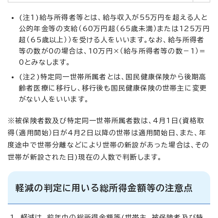
(注1)給与所得者等とは、給与収入が55万円を超える人と
公的年金等の支給（60万円超（65歳未満）または125万円
超（65歳以上））を受ける人をいいます。なお、給与所得者
等の数が0の場合は、10万円×（給与所得者等の数－1）＝
0とみなします。
(注2)特定同一世帯所属者とは、国民健康保険から後期高
齢者医療に移行し、移行後も国民健康保険の世帯主に変更
がない人をいいます。
※被保険者数及び特定同一世帯所属者数は、4月1日(資格取
得（適用開始）日が4月2日以降の世帯は適用開始日、また、年
度途中で世帯分離などにより世帯の新設があった場合は、その
世帯が新設された日)現在の人数で判断します。
軽減の判定に用いる総所得金額等の注意点
軽減は、前年中の総所得金額等(世帯主、被保険者及び特