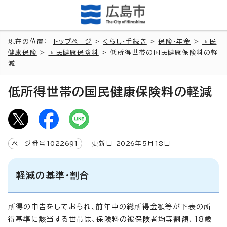
現在の位置：
トップページ
>
くらし・手続き
>
保険・年金
>
国民
健康保険
>
国民健康保険料
> 低所得世帯の国民健康保険料の軽
減
低所得世帯の国民健康保険料の軽減
ページ番号
1022691
更新日
2026
年5月
18
日
軽減の基準・割合
所得の申告をしておられ、前年中の総所得金額等が下表の所
得基準に該当する世帯は、保険料の被保険者均等割額、18歳