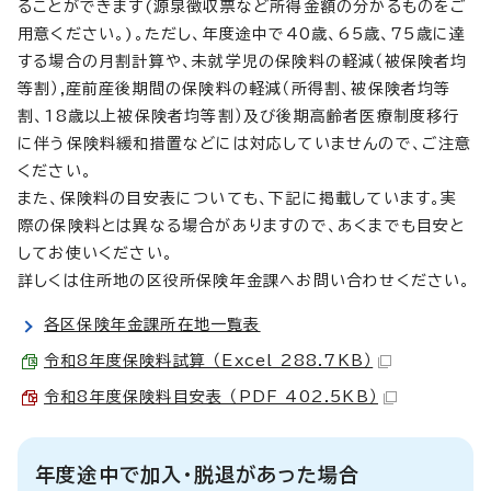
ることができます(源泉徴収票など所得金額の分かるものをご
用意ください。)。ただし、年度途中で40歳、65歳、75歳に達
する場合の月割計算や、未就学児の保険料の軽減（被保険者均
等割）,産前産後期間の保険料の軽減（所得割、被保険者均等
割、18歳以上被保険者均等割）及び後期高齢者医療制度移行
に伴う保険料緩和措置などには対応していませんので、ご注意
ください。
また、保険料の目安表についても、下記に掲載しています。実
際の保険料とは異なる場合がありますので、あくまでも目安と
してお使いください。
詳しくは住所地の区役所保険年金課へお問い合わせください。
各区保険年金課所在地一覧表
令和8年度保険料試算 （Excel 288.7KB）
令和8年度保険料目安表 （PDF 402.5KB）
年度途中で加入・脱退があった場合